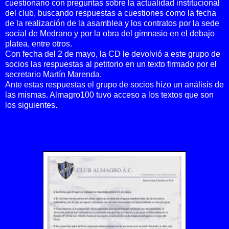
cuestionario con preguntas sobre la actualidad institucional
del club, buscando respuestas a cuestiones como la fecha
de la realización de la asamblea y los contratos por la sede
social de Medrano y por la obra del gimnasio en el debajo
platea, entre otros.
Con fecha del 2 de mayo, la CD le devolvió a este grupo de
socios las respuestas al petitorio en un texto firmado por el
secretario Martín Marenda.
Ante estas respuestas el grupo de socios hizo un análisis de
las mismas. Almagro100 tuvo acceso a los textos que son
los siguientes.