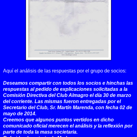
Aquí el análisis de las respuestas por el grupo de socios:
Deseamos compartir con todos los socios e hinchas las
respuestas al pedido de explicaciones solicitadas a la
Comisión Directiva del Club Almagro el día 30 de marzo
del corriente. Las mismas fueron entregadas por el
Secretario del Club, Sr. Martín Marenda, con fecha 02 de
mayo de 2014.
Creemos que algunos puntos vertidos en dicho
comunicado oficial merecen el análisis y la reflexión por
parte de toda la masa societaria.