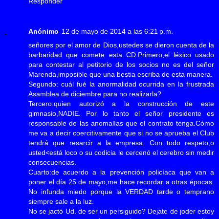
Responder
Anónimo
12 de mayo de 2014 a las 6:21 p.m.
señores por el amor de Dios,ustedes se dieron cuenta de la
barbaridad que comete esta CD.Primero,el léxico usado
para contestar al petitorio de los socios no es del señor
Marenda,imposible que una bestia escriba de esta manera.
Segundo: cuál fué la anormalidad ocurrida en la frustrada
Asamblea de diciembre para no realizarla?
Tercero:quien autorizó a la construcción de este
gimnasio,NADIE. Por lo tanto el señor presidente es
responsable de las anomalías que el contrato tenga.Cómo
me va a decir coercitivamente que si no se aprueba el Club
tendrá que resarcir a la empresa. Con todo respeto,o
usted<está loco o su codicia le cercenó el cerebro sin medir
consecuencias.
Cuarto:de acuerdo a la prevención policíaca que van a
poner el día 25 de mayo,me hace recordar a otras épocas.
No infunda miedo porque la VERDAD tarde o temprano
siempre sale a la luz.
No se jactó Ud. de ser un persiguido? Dejate de joder estoy