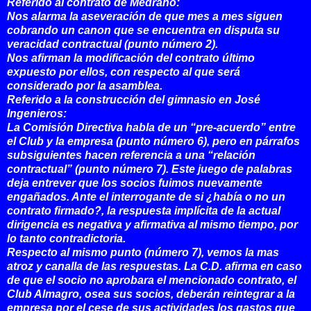
Referido al contrato de Medrano:
Nos alarma la aseveración de que mes a mes siguen
cobrando un canon que se encuentra en disputa su
veracidad contractual (punto número 2).
Nos afirman la modificación del contrato último
expuesto por ellos, con respecto al que será
considerado por la asamblea.
Referido a la construcción del gimnasio en José
Ingenieros:
La Comisión Directiva habla de un “pre-acuerdo” entre
el Club y la empresa (punto número 6), pero en párrafos
subsiguientes hacen referencia a una “relación
contractual” (punto número 7). Este juego de palabras
deja entrever que los socios fuimos nuevamente
engañados. Ante el interrogante de si ¿había o no un
contrato firmado?, la respuesta implícita de la actual
dirigencia es negativa y afirmativa al mismo tiempo, por
lo tanto contradictoria.
Respecto al mismo punto (número 7), vemos la mas
atroz y canalla de las respuestas. La C.D. afirma en caso
de que el socio no aprobara el mencionado contrato, el
Club Almagro, osea sus socios, deberán reintegrar a la
empresa por el cese de sus actividades los gastos que