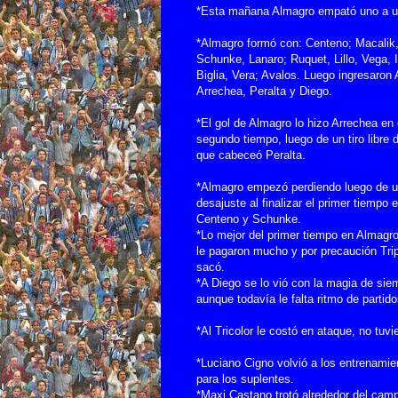
*Esta mañana Almagro empató uno a uno
*Almagro formó con: Centeno; Macalik
Schunke, Lanaro; Ruquet, Lillo, Vega, I
Biglia, Vera; Avalos. Luego ingresaron 
Arrechea, Peralta y Diego.
*El gol de Almagro lo hizo Arrechea en 
segundo tiempo, luego de un tiro libre 
que cabeceó Peralta.
*Almagro empezó perdiendo luego de 
desajuste al finalizar el primer tiempo e
Centeno y Schunke.
*Lo mejor del primer tiempo en Almagro
le pagaron mucho y por precaución Trip
sacó.
*A Diego se lo vió con la magia de sie
aunque todavía le falta ritmo de partido
*Al Tricolor le costó en ataque, no tuv
*Luciano Cigno volvió a los entrenamie
para los suplentes.
*Maxi Castano trotó alrededor del cam