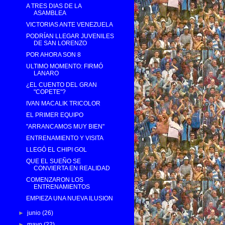
A TRES DIAS DE LA
ASAMBLEA
VICTORIAS ANTE VENEZUELA
PODRÍAN LLEGAR JUVENILES
DE SAN LORENZO
POR AHORA SON 8
ULTIMO MOMENTO: FIRMÓ
LANARO
¿EL CUENTO DEL GRAN
"COPETE"?
IVAN MACALIK TRICOLOR
EL PRIMER EQUIPO
"ARRANCAMOS MUY BIEN"
ENTRENAMIENTO Y VISITA
LLEGÓ EL CHIPI GOL
QUE EL SUEÑO SE
CONVIERTA EN REALIDAD
COMENZARON LOS
ENTRENAMIENTOS
EMPIEZA UNA NUEVA ILUSION
►
junio
(26)
►
mayo
(22)