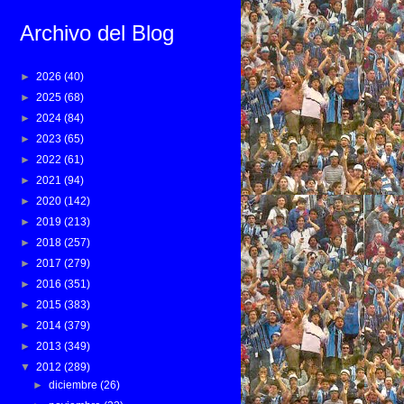
Archivo del Blog
►
2026
(40)
►
2025
(68)
►
2024
(84)
►
2023
(65)
►
2022
(61)
►
2021
(94)
►
2020
(142)
►
2019
(213)
►
2018
(257)
►
2017
(279)
►
2016
(351)
►
2015
(383)
►
2014
(379)
►
2013
(349)
▼
2012
(289)
►
diciembre
(26)