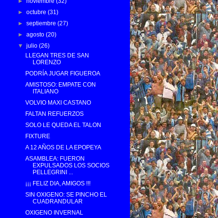
►
noviembre
(32)
►
octubre
(31)
►
septiembre
(27)
►
agosto
(20)
▼
julio
(26)
LLEGAN TRES DE SAN
LORENZO
PODRÍA JUGAR FIGUEROA
AMISTOSO: EMPATE CON
ITALIANO
VOLVIO MAXI CASTANO
FALTAN REFUERZOS
SOLO LE QUEDA EL TALON
FIXTURE
A 12 AÑOS DE LA EPOPEYA
ASAMBLEA: FUERON
EXPULSADOS LOS SOCIOS
PELLEGRINI ...
¡¡¡ FELIZ DIA, AMIGOS !!!
SIN OXIGENO: SE PINCHO EL
CUADRANDULAR
OXIGENO INVERNAL