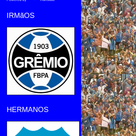
IRMãOS
HERMANOS