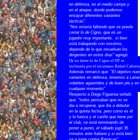
en defensa, en el medio campo y
en el ataque, donde podemos
ensayar diferentes variantes
tácticas".
"Nos estaría faltando que se pueda
cerrar lo de Cigno, que es un
jugador muy importante, si bien
está trabajando con nosotros,
depende de lo que resuelvan los
dirigentes en estos días"
agregó.
De no darse lo de Cigno el DT se
inclinaría por el tucumano Rafael Cabrer
Además remarcó que:
"El objetivo nue
variantes en defensa, tenemos a Lanar
volantes aguerridos y de buen pie y en
cualquier momento"
Respecto a Diego Figueroa señaló
que:
"todos pensaban que no se
iba a recuperar, que iba a debutar
en la quinta fecha, pero como es él
y la fuerza y el cariño que tiene por
el club, se está terminando de
poner a punto, el sábado jugó 35
minutos ante Italiano y si está bien
va a jugar contra Barracas"