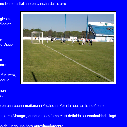
 frente a Italiano en cancha del azurro.
,
glesias;
Alcaraz,
el
de Diego
un
ntre
 fue Vera,
odi lo
mpre
s.
ieron una buena mañana ni Avalos ni Peralta, que se lo notó lento.
ntos en Almagro, aunque todavía no está definida su continuidad. Jugó
po de juego una hora aproximadamente.