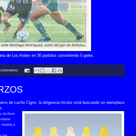
eta de Los Andes en 30 partidos convirtiendo 5 goles.
comentarios:
RZOS
tamo de Lucho Cigno, la dirigencia tricolor está buscando un reemplazo
z.
, incluso
volante
 estaría a
n los