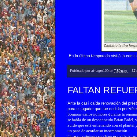
En la última temporada vistió la camis
Publicado por
almagro100
en
7:50 p.m.
37 
FALTAN REFUE
Ante la casí caída renovación del prés
para el jugador que fue cedido por Véle
Sonaron varios nombres durante la semana
se habla de un desconocido Brian Fadel, 
zurdo que está entrenando con el plantel y
un paso de acordar su incorporación.
Otros que siguen con chances de llegar so