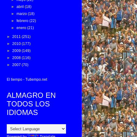
►
abril
(18)
►
marzo
(18)
►
febrero
(22)
►
enero
(21)
►
2011
(251)
►
2010
(177)
►
2009
(149)
►
2008
(116)
►
2007
(70)
El tiempo - Tutiempo.net
ALMAGRO EN
TODOS LOS
IDIOMAS
Powered by
Translate