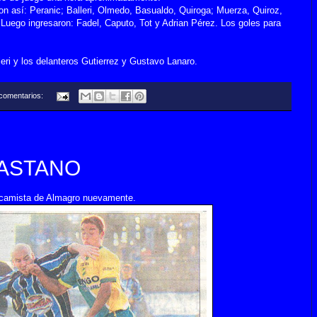
on así: Peranic; Balleri, Olmedo, Basualdo, Quiroga; Muerza, Quiroz,
 Luego ingresaron: Fadel, Caputo, Tot y Adrian Pérez. Los goles para
leri y los delanteros Gutierrez y Gustavo Lanaro.
comentarios:
CASTANO
la camista de Almagro nuevamente.