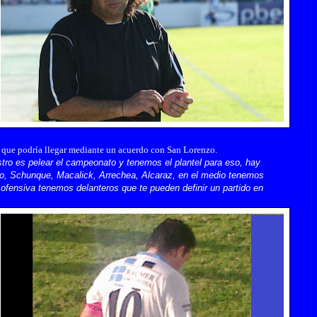
a que podría llegar mediante un acuerdo con San Lorenzo.
stro es pelear el campeonato y tenemos el plantel para eso, hay
o, Schunque, Macalick, Arrechea, Alcaraz, en el medio tenemos
 ofensiva tenemos delanteros que te pueden definir un partido en