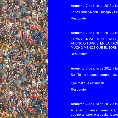
Anónimo
7 de julio de 2012 a la
Farías firma ya con Chicago y B
Responder
Anónimo
7 de julio de 2012 a la
FARIAS FIRMA EN CHICAGO
ANUNCIO TORRISI EN LA RADI
MUCHO MENOS QUE EL TORN
Responder
Anónimo
7 de julio de 2012 a la
San Telmo le puede garpar mas
Que mal que estamos!!
Responder
Anónimo
7 de julio de 2012 a la
A Farias lo piensan reemplazar 
equipo anterior era bastante ped