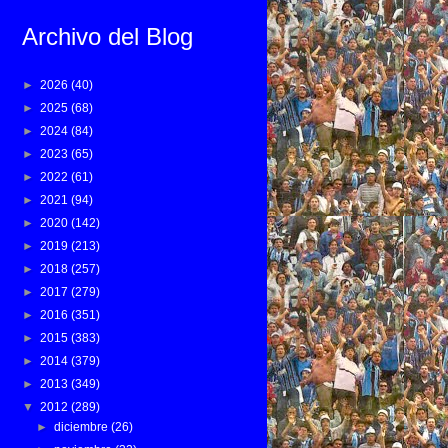
Archivo del Blog
►
2026
(40)
►
2025
(68)
►
2024
(84)
►
2023
(65)
►
2022
(61)
►
2021
(94)
►
2020
(142)
►
2019
(213)
►
2018
(257)
►
2017
(279)
►
2016
(351)
►
2015
(383)
►
2014
(379)
►
2013
(349)
▼
2012
(289)
►
diciembre
(26)