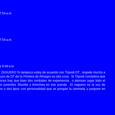
7:54 a.m.
7:54 a.m.
s 9:48 a.m.
AGUERO Yo tampoco estoy de acuerdo con Tripodi DT , respete mucho a
uzo de DT de la Primera de Almagro es otra cosa . Si Tripodi considera que
tonces hay que traer dos centrales de experiencia , o piensan jugar todo el
os juveniles Shunke y Arrechea en ese puesto . El zaguero es la voz de
no o dos tipos con personalidad que se pongan la camiseta y jueguen en