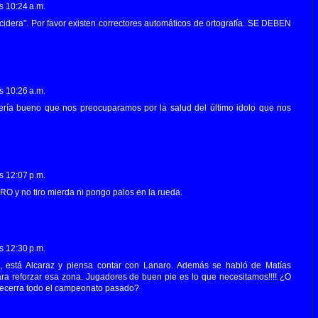
as 10:24 a.m.
cidera". Por favor existen correctores automáticos de ortografía. SE DEBEN
as 10:26 a.m.
ría bueno que nos preocuparamos por la salud del último idolo que nos
as 12:07 p.m.
O y no tiro mierda ni pongo palos en la rueda.
as 12:30 p.m.
 está Alcaraz y piensa contar con Lanaro. Además se habló de Matías
ra reforzar esa zona. Jugadores de buen pie es lo que necesitamos!!!! ¿O
Becerra todo el campeonato pasado?