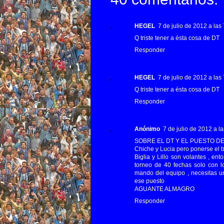
HEGEL
7 de julio de 2012 a las 
Q triste tener a ésta cosa de DT
Responder
HEGEL
7 de julio de 2012 a las 
Q triste tener a ésta cosa de DT
Responder
Anónimo
7 de julio de 2012 a la
SOBRE EL DT Y EL PUESTO DE Z
Chiche y Lucia pero ponerse el b
Biglia y Lillo son volantes , en
torneo de 40 fechas solo con l
mando del equipo , necesitas u
ese puesto
AGUANTE ALMAGRO
Responder