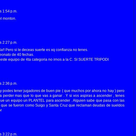
s 1:54 p.m.
el monton.
s 2:27 p.m.
a!! Pero si le deceas suerte es xq confianza no tenes.
eonato de 40 fechas.
este equipo de 4ta categoria no irnos a la C. SI SUERTE TRIPODI
s 2:36 p.m.
, y podes tener jugadores de buen pie ( que muchos por ahora no hay ) pero
 a perder mas que lo que vas a ganar . Y si vos aspiras a ascender , tenes
ue un equipo un PLANTEL para ascender . Alguien sabe que pasa con las
es que se fueron como Suigo y Santa Cruz que reclaman deudas de sueldos
or
s 3:22 p.m.