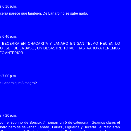
s 6:16 p.m.
ecerra parece que también. De Lanaro no se sabe nada.
s 6:46 p.m.
 , BECERRA EN CHACARITA Y LANARO EN SAN TELMO RECIEN LO
O . SE FUE LA BASE , UN DESASTRE TOTAL , HASTA AHORA TENEMOS
EO ANTERIOR
s 7:00 p.m.
 a Lanaro que Almagro?
s 7:20 p.m.
con el sobrino de Borsiuk ? Traigan un 5 de categoria . Seamos claros el
orro pero se salvaban Lanaro , Farias , Figueroa y Becerra , el resto eran