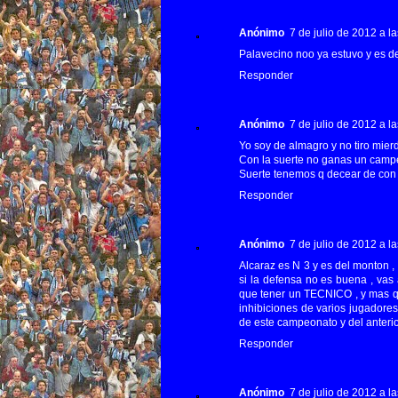
Anónimo
7 de julio de 2012 a la
Palavecino noo ya estuvo y es d
Responder
Anónimo
7 de julio de 2012 a la
Yo soy de almagro y no tiro mierd
Con la suerte no ganas un camp
Suerte tenemos q decear de con 
Responder
Anónimo
7 de julio de 2012 a la
Alcaraz es N 3 y es del monton 
si la defensa no es buena , vas
que tener un TECNICO , y mas q
inhibiciones de varios jugador
de este campeonato y del anteri
Responder
Anónimo
7 de julio de 2012 a la