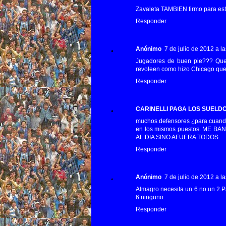
Zavaleta TAMBIEN firmo para es
Responder
Anónimo
7 de julio de 2012 a la
Jugadores de buen pie??? Que 
revoleen como hizo Chicago que 
Responder
CARINELLI PAGA LOS SUELD
muchos defensores ¿para cuando
en los mismos puestos. ME
AL DIA SINO AFUERA TODOS.
Responder
Anónimo
7 de julio de 2012 a la
Almagro necesita un 6 no un 2.P
6 ninguno.
Responder