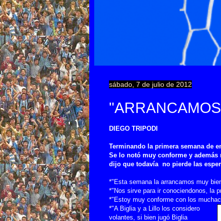
sábado, 7 de julio de 2012
"ARRANCAMOS 
DIEGO TRIPODI
Terminando la primera semana de e
Se lo notó muy conforme y además 
dijo que todavía no pierde las espera
*"Esta semana la arrancamos muy bie
*"Nos sirve para ir conociendonos, la 
*"Estoy muy conforme con los muchach
*"A Biglia y a Lillo los considero
volantes, si bien jugó Biglia