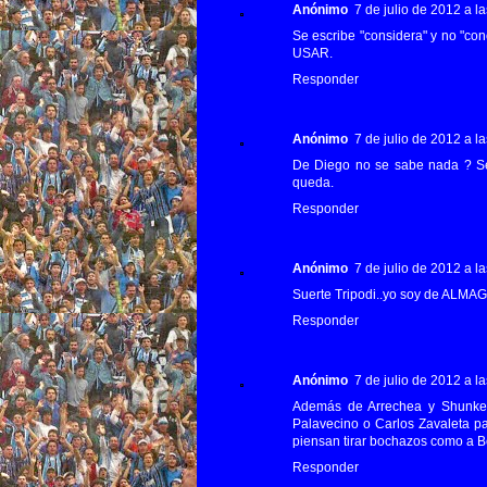
Anónimo
7 de julio de 2012 a l
Se escribe "considera" y no "con
USAR.
Responder
Anónimo
7 de julio de 2012 a l
De Diego no se sabe nada ? Se
queda.
Responder
Anónimo
7 de julio de 2012 a l
Suerte Tripodi..yo soy de ALMAGR
Responder
Anónimo
7 de julio de 2012 a l
Además de Arrechea y Shunke,
Palavecino o Carlos Zavaleta pa
piensan tirar bochazos como a 
Responder