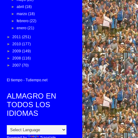
►
abril
(18)
►
marzo
(18)
►
febrero
(22)
►
enero
(21)
►
2011
(251)
►
2010
(177)
►
2009
(149)
►
2008
(116)
►
2007
(70)
El tiempo - Tutiempo.net
ALMAGRO EN
TODOS LOS
IDIOMAS
Powered by
Translate