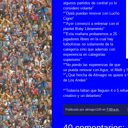
algunos partidos de central yo lo
considero volante"
*"Ojalá puedan renovar con Lucho
Cigno"
*"Ayer comenzó a entrenar con el
plantel Boby Libramento"
*"Esta mañana probaremos a 25
jugadores libres en la cual hay
futbolístas no solamente de la
categoría sino que además con
experiencia en categorias
superiores"
*"No pierdo las esperenzas de que
se pueda renovar con Agus, el Melli y 
*"¿Qué hincha de Almagro no quiere a
de Los Andes"
*"Todavía faltan que lleguen 4 o 5 refu
creativo y un delantero"
Publicado por
almagro100
en
7:00 a.m.
40 comentarios: