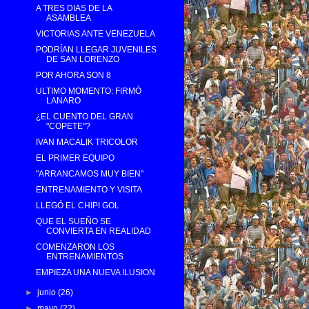
A TRES DIAS DE LA
ASAMBLEA
VICTORIAS ANTE VENEZUELA
PODRÍAN LLEGAR JUVENILES
DE SAN LORENZO
POR AHORA SON 8
ULTIMO MOMENTO: FIRMÓ
LANARO
¿EL CUENTO DEL GRAN
"COPETE"?
IVAN MACALIK TRICOLOR
EL PRIMER EQUIPO
"ARRANCAMOS MUY BIEN"
ENTRENAMIENTO Y VISITA
LLEGÓ EL CHIPI GOL
QUE EL SUEÑO SE
CONVIERTA EN REALIDAD
COMENZARON LOS
ENTRENAMIENTOS
EMPIEZA UNA NUEVA ILUSION
►
junio
(26)
►
mayo
(22)