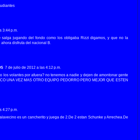
tudiantes
s 3:44 p.m.
salga jugando del fondo como los obligaba Rizzi digamos, y que no la
ahora disfruta del nacional B.
OS
7 de julio de 2012 a las 4:12 p.m.
 los volantes por afuera? no tenemos a nadie y dejen de amontonar gente
 BANCO UNA VEZ MAS OTRO EQUIPO PEDORRO PERO MEJOR QUE ESTEN
s 4:27 p.m.
alavecino es un cancherito y juega de 2.De 2 estan Schunke y Arrechea.De