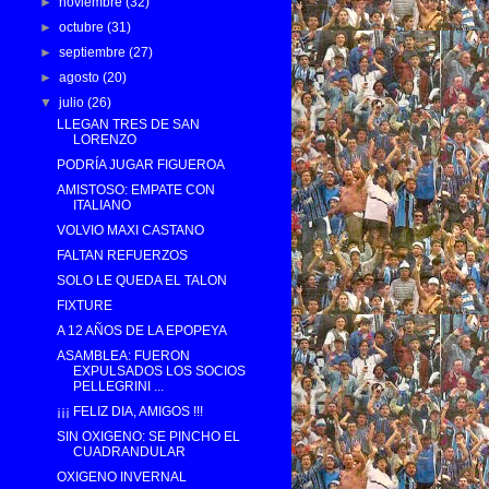
►
noviembre
(32)
►
octubre
(31)
►
septiembre
(27)
►
agosto
(20)
▼
julio
(26)
LLEGAN TRES DE SAN
LORENZO
PODRÍA JUGAR FIGUEROA
AMISTOSO: EMPATE CON
ITALIANO
VOLVIO MAXI CASTANO
FALTAN REFUERZOS
SOLO LE QUEDA EL TALON
FIXTURE
A 12 AÑOS DE LA EPOPEYA
ASAMBLEA: FUERON
EXPULSADOS LOS SOCIOS
PELLEGRINI ...
¡¡¡ FELIZ DIA, AMIGOS !!!
SIN OXIGENO: SE PINCHO EL
CUADRANDULAR
OXIGENO INVERNAL