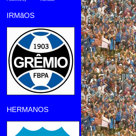
IRMãOS
HERMANOS