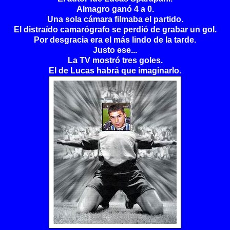
Almagro ganó 4 a 0.
Una sola cámara filmaba el partido.
El distraído camarógrafo se perdió de grabar un gol.
Por desgracia era el más lindo de la tarde.
Justo ese...
La TV mostró tres goles.
El de Lucas habrá que imaginarlo.