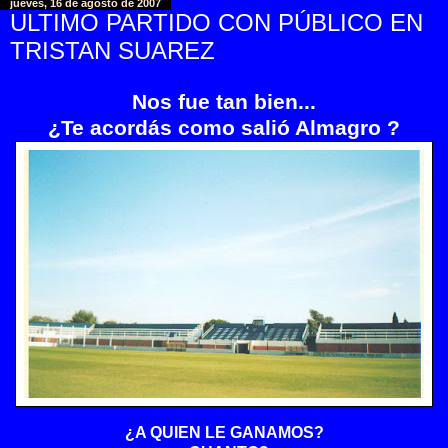
jueves, 16 de agosto de 2007
ULTIMO PARTIDO CON PÚBLICO EN
TRISTAN SUAREZ
Nos fue tan bien...
¿Te acordás como salió Almagro ?
¿A QUIEN LE GANAMOS?