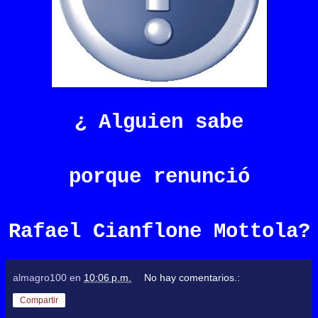
¿ Alguien sabe
porque renunció
Rafael Cianflone Mottola?
almagro100
en
10:06 p.m.
No hay comentarios.:
Compartir