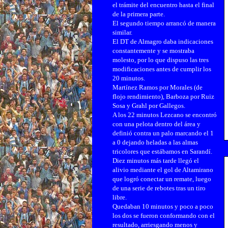
el trámite del encuentro hasta el final
de la primera parte.
El segundo tiempo arrancó de manera
similar.
El DT de Almagro daba indicaciones
constantemente y se mostraba
molesto, por lo que dispuso las tres
modificaciones antes de cumplir los
20 minutos.
Martínez Ramos por Morales (de
flojo rendimiento), Barboza por Ruiz
Sosa y Grahl por Gallegos.
A los 22 minutos Lezcano se encontró
con una pelota dentro del área y
definió contra un palo marcando el 1
a 0 dejando heladas a las almas
tricolores que estábamos en Sarandí.
Diez minutos más tarde llegó el
alivio mediante el gol de Altamirano
que logró conectar un remate, luego
de una serie de rebotes tras un tiro
libre.
Quedaban 10 minutos y poco a poco
los dos se fueron conformando con el
resultado, arriesgando menos y