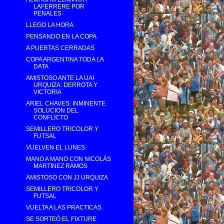
LAFERRERE POR
PENALES
LLEGO LA HORA
PENSANDO EN LA COPA
A PUERTAS CERRADAS
COPA ARGENTINA TODA LA
DATA
AMISTOSO ANTE LA UAI
URQUIZA: DERROTA Y
VICTORIA
ARIEL CHAVES: INMINENTE
SOLUCION DEL
CONFLICTO
SEMILLERO TRICOLOR Y
FUTSAL
VUELVEN EL LUNES
MANO A MANO CON NICOLÁS
MARTINEZ RAMOS
AMISTOSO CON JJ URQUIZA
SEMILLERO TRICOLOR Y
FUTSAL
VUELTA A LAS PRACTICAS
SE SORTEÓ EL FIXTURE