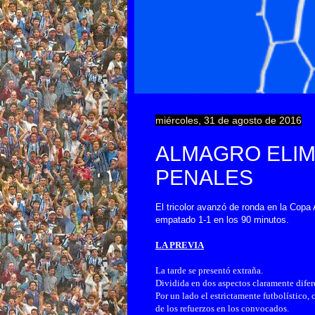
miércoles, 31 de agosto de 2016
ALMAGRO ELIM
PENALES
El tricolor avanzó de ronda en la Copa 
empatado 1-1 en los 90 minutos.
LA PREVIA
La tarde se presentó extraña.
Dividida en dos aspectos claramente difer
Por un lado el estrictamente futbolístico,
de los refuerzos en los convocados.