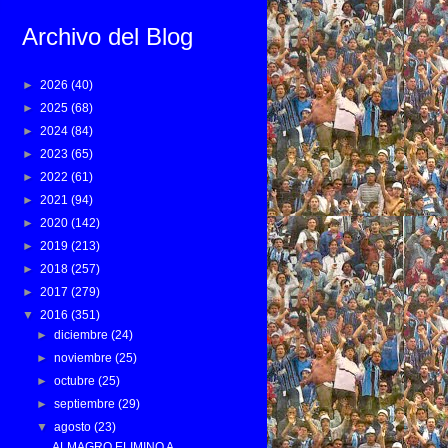
Archivo del Blog
►
2026
(40)
►
2025
(68)
►
2024
(84)
►
2023
(65)
►
2022
(61)
►
2021
(94)
►
2020
(142)
►
2019
(213)
►
2018
(257)
►
2017
(279)
▼
2016
(351)
►
diciembre
(24)
►
noviembre
(25)
►
octubre
(25)
►
septiembre
(29)
▼
agosto
(23)
ALMAGRO ELIMINO A