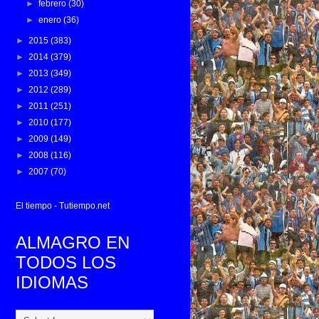
►
febrero
(30)
►
enero
(36)
►
2015
(383)
►
2014
(379)
►
2013
(349)
►
2012
(289)
►
2011
(251)
►
2010
(177)
►
2009
(149)
►
2008
(116)
►
2007
(70)
El tiempo - Tutiempo.net
ALMAGRO EN
TODOS LOS
IDIOMAS