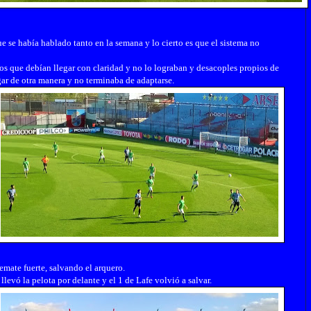
ue se había hablado tanto en la semana y lo cierto es que el sistema no
s que debían llegar con claridad y no lo lograban y desacoples propios de
ar de otra manera y no terminaba de adaptarse.
remate fuerte, salvando el arquero.
evó la pelota por delante y el 1 de Lafe volvió a salvar.