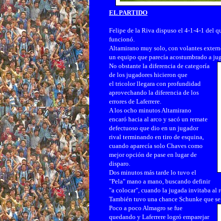
EL PARTIDO
Felipe de la Riva dispuso el 4-1-4-1 del q
funcionó.
Altamirano muy solo, con volantes externo
un equipo que parecía acostumbrado a jug
No obstante la diferencia de categoría
de los jugadores hicieron que
el tricolor llegara con profundidad
aprovechando la diferencia de los
errores de Laferrere.
A los ocho minutos Altamirano
encaró hacia al arco y sacó un remate
defectuoso que dio en un jugador
rival terminando en tiro de esquina,
cuando aparecía solo Chaves como
mejor opción de pase en lugar de
disparo.
Dos minutos más tarde lo tuvo el
"Pela" mano a mano, buscando definir
"a colocar", cuando la jugada invitaba al 
También tuvo una chance Schunke que se ll
Poco a poco Almagro se fue
quedando y Laferrere logró emparejar