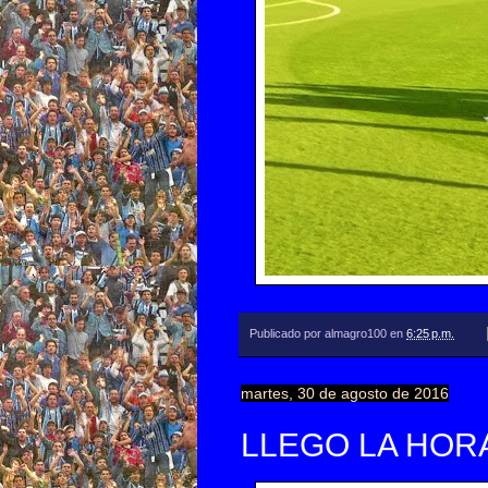
Publicado por
almagro100
en
6:25 p.m.
martes, 30 de agosto de 2016
LLEGO LA HOR