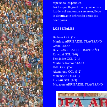
esperando los penales.
Así fue que llegó el final, y mientras a
luz del sol empezaba a escasear, llego
la electrizante definición desde los
doce pasos.
LOS PENALES
Barboza GOL (1-0)
Martínez ARRIBA DEL TRAVESAÑO
Grahl ATAJO
Bustos ARRIBA DEL TRAVESAÑO
Ronconi GOL (2-0)
Fernández GOL (2-1)
Martínez Ramos ATAJO
Tello GOL (2-2)
Altamirano GOL (3-2)
Malemaci GOL (3-3)
Luciattí GOL (4-3)
Mazacote ARRIBA DEL TRAVESAÑO