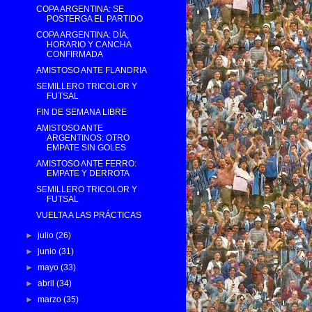
COPA ARGENTINA: SE
POSTERGA EL PARTIDO
COPA ARGENTINA: DÍA,
HORARIO Y CANCHA
CONFIRMADA
AMISTOSO ANTE FLANDRIA
SEMILLERO TRICOLOR Y
FUTSAL
FIN DE SEMANA LIBRE
AMISTOSO ANTE
ARGENTINOS: OTRO
EMPATE SIN GOLES
AMISTOSO ANTE FERRO:
EMPATE Y DERROTA
SEMILLERO TRICOLOR Y
FUTSAL
VUELTA A LAS PRÁCTICAS
►
julio
(26)
►
junio
(31)
►
mayo
(33)
►
abril
(34)
►
marzo
(35)