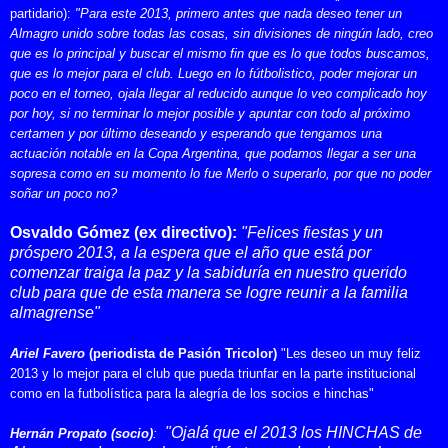
partidario)
:
"Para este 2013
, p
rimero antes que nada
deseo
tener un
Almagro unido sobre todas las cosas, sin divisiones de ningún lado, creo
que es lo principal y buscar el mismo fin que es lo que todos buscamos,
que es lo mejor para el club. Luego en lo fútbolistico, poder mejorar un
poco en el torneo, ojala llegar al reducido aunque lo veo complicado hoy
por hoy, si no terminar lo mejor posible y apuntar con todo al próximo
certamen y por último deseando y esperando que tengamos una
actuación notable en
l
a Copa Argentina, que podamos llegar a ser una
sopresa como en su momento lo fue Merlo o superarlo, por que no poder
soñar un poco no?
Osvaldo Gómez (ex directivo):
"Felices fiestas y un
próspero 2013, a la espera que el año que está por
comenzar traiga la paz y la sabiduría en nuestro querido
club para que de esta manera se logre reunir a la familia
almagrense"
Ariel Favero
(periodista de Pasión Tricolor)
"Les deseo un muy feliz
2013 y lo mejor para el club que pueda triunfar en la parte institucional
como en la futbolística para la alegría de los socios e hinchas"
"Ojalá que el 2013 los HINCHAS de
Hernán Propato
(socio)
: