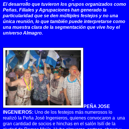
El desarrollo que tuvieron los grupos organizados como
Peñas, Filiales y Agrupaciones han generado la
particularidad que se den múltiples festejos y no una
única reunión, lo que también puede interpretarse como
una muestra clara de la segmentación que vive hoy el
universo Almagro.
PEÑA JOSE
INGENIEROS:
Uno de los festejos más numerosos lo
realizó la Peña José Ingenieros, quienes convocaron a una
gran cantidad de socios e hinchas en el salón Isilí de la