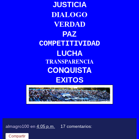
JUSTICIA
DIALOGO
VERDAD
PAZ
COMPETITIVIDAD
LUCHA
TRANSPARENCIA
CONQUISTA
EXITOS
almagro100
en
4:05 p.m.
17 comentarios:
Compartir