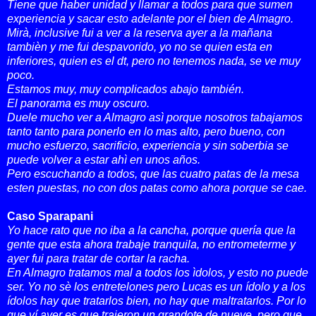
Tiene que haber unidad y llamar a todos para que sumen
experiencia y sacar esto adelante por el bien de Almagro.
Mirà, inclusive fui a ver a la reserva ayer a la mañana
tambièn y me fui despavorido, yo no se quien esta en
inferiores, quien es el dt, pero no tenemos nada, se ve muy
poco.
Estamos muy, muy complicados abajo también.
El panorama es muy oscuro.
Duele mucho ver a Almagro asì porque nosotros tabajamos
tanto tanto para ponerlo en lo mas alto, pero bueno, con
mucho esfuerzo, sacrificio, experiencia y sin soberbia se
puede volver a estar ahì en unos años.
Pero escuchando a todos, que las cuatro patas de la mesa
esten puestas, no con dos patas como ahora porque se cae.
Caso Sparapani
Yo hace rato que no iba a la cancha, porque quería que la
gente que esta ahora trabaje tranquila, no entrometerme y
ayer fui para tratar de cortar la racha.
En Almagro tratamos mal a todos los ìdolos, y esto no puede
ser. Yo no sè los entretelones pero Lucas es un ídolo y a los
ídolos hay que tratarlos bien, no hay que maltratarlos. Por lo
que ví ayer es que trajeron un grandote de nueve, pero que