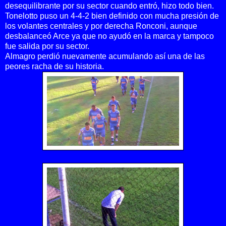
desequilibrante por su sector cuando entró, hizo todo bien.
Tonelotto puso un 4-4-2 bien definido con mucha presión de
los volantes centrales y por derecha Ronconi, aunque
desbalanceó Arce ya que no ayudó en la marca y tampoco
fue salida por su sector.
Almagro perdió nuevamente acumulando así una de las
peores racha de su historia.