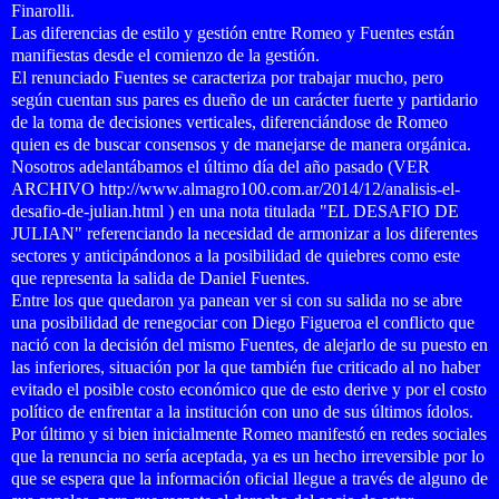
Finarolli.
Las diferencias de estilo y gestión entre Romeo y Fuentes están
manifiestas desde el comienzo de la gestión.
El renunciado Fuentes se caracteriza por trabajar mucho, pero
según cuentan sus pares es dueño de un carácter fuerte y partidario
de la toma de decisiones verticales, diferenciándose de Romeo
quien es de buscar consensos y de manejarse de manera orgánica.
Nosotros adelantábamos el último día del año pasado (VER
ARCHIVO
http://www.almagro100.com.ar/2014/12/analisis-el-
desafio-de-julian.html
) en una nota titulada "EL DESAFIO DE
JULIAN" referenciando la necesidad de armonizar a los diferentes
sectores y anticipándonos a la posibilidad de quiebres como este
que representa la salida de Daniel Fuentes.
Entre los que quedaron ya panean ver si con su salida no se abre
una posibilidad de renegociar con Diego Figueroa el conflicto que
nació con la decisión del mismo Fuentes, de alejarlo de su puesto en
las inferiores, situación por la que también fue criticado al no haber
evitado el posible costo económico que de esto derive y por el costo
político de enfrentar a la institución con uno de sus últimos ídolos.
Por último y si bien inicialmente Romeo manifestó en redes sociales
que la renuncia no sería aceptada, ya es un hecho irreversible por lo
que se espera que la información oficial llegue a través de alguno de