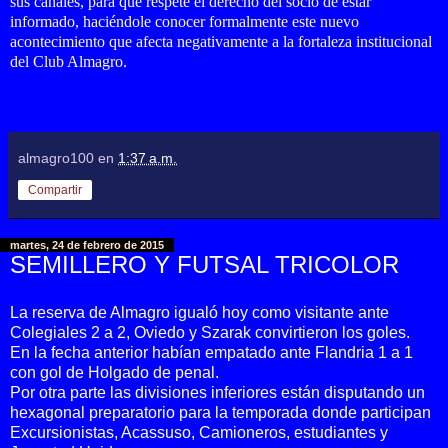
sus canales, para que respete el derecho del socio de estar
informado, haciéndole conocer formalmente este nuevo
acontecimiento que afecta negativamente a la fortaleza institucional
del Club Almagro.
almagro100
en
1:37 a.m.
Compartir
martes, 24 de febrero de 2015
SEMILLERO Y FUTSAL TRICOLOR
La reserva de Almagro igualó hoy como visitante ante
Colegiales 2 a 2, Oviedo y Szarak convirtieron los goles.
En la fecha anterior habían empatado ante Flandria 1 a 1
con gol de Holgado de penal.
Por otra parte las divisiones inferiores están disputando un
hexagonal preparatorio para la temporada donde participan
Excursionistas, Acassuso, Camioneros, estudiantes y