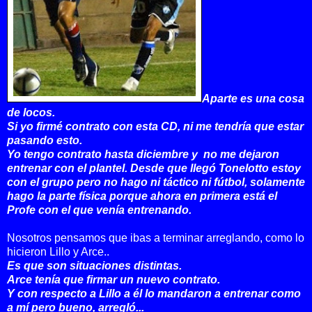
Aparte es una cosa
de locos.
Si yo firmé contrato con esta CD, ni me tendría que estar
pasando esto.
Yo tengo contrato hasta diciembre y no me dejaron
entrenar con el plantel. Desde que llegó Tonelotto estoy
con el grupo pero no hago ni táctico ni fútbol, solamente
hago la parte física porque ahora en primera está el
Profe con el que venía entrenando.
Nosotros pensamos que ibas a terminar arreglando, como lo
hicieron Lillo y Arce..
Es que son situaciones distintas.
Arce tenía que firmar un nuevo contrato.
Y con respecto a Lillo a él lo mandaron a entrenar como
a mí pero bueno, arregló...