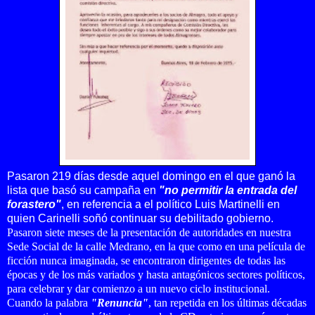
Pasaron 219 días desde aquel domingo en el que ganó la
lista que basó su campaña en
"no permitir la entrada del
forastero"
, en referencia a el político Luis Martinelli en
quien Carinelli soñó continuar su debilitado gobierno.
Pasaron siete meses de la presentación de autoridades en nuestra
Sede Social de la calle Medrano, en la que como en una película de
ficción nunca imaginada, se encontraron dirigentes de todas las
épocas y de los más variados y hasta antagónicos sectores políticos,
para celebrar y dar comienzo a un nuevo ciclo institucional.
Cuando la palabra
"Renuncia"
, tan repetida en los últimas décadas