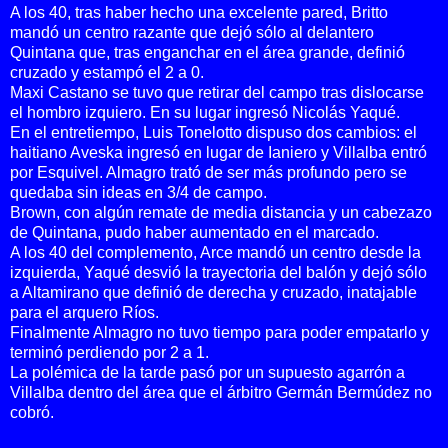
A los 40, tras haber hecho una excelente pared, Britto
mandó un centro razante que dejó sólo al delantero
Quintana que, tras enganchar en el área grande, definió
cruzado y estampó el 2 a 0.
Maxi Castano se tuvo que retirar del campo tras dislocarse
el hombro izquiero. En su lugar ingresó Nicolás Yaqué.
En el entretiempo, Luis Tonelotto dispuso dos cambios: el
haitiano Aveska ingresó en lugar de Ianiero y Villalba entró
por Esquivel. Almagro trató de ser más profundo pero se
quedaba sin ideas en 3/4 de campo.
Brown, con algún remate de media distancia y un cabezazo
de Quintana, pudo haber aumentado en el marcado.
A los 40 del complemento, Arce mandó un centro desde la
izquierda, Yaqué desvió la trayectoria del balón y dejó sólo
a Altamirano que definió de derecha y cruzado, inatajable
para el arquero Ríos.
Finalmente Almagro no tuvo tiempo para poder empatarlo y
terminó perdiendo por 2 a 1.
La polémica de la tarde pasó por un supuesto agarrón a
Villalba dentro del área que el árbitro Germán Bermúdez no
cobró.