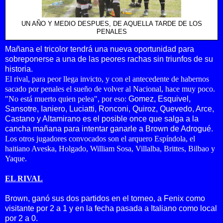
UN AÑO Y MEDIO DESPUES, DE AQUELLA TARDE DE LOS
PENALES
Mañana el tricolor tendrá una nueva oportunidad para
sobreponerse a una de las peores rachas sin triunfos de su
historia.
El rival, para peor llega invicto, y con el antecedente de habernos
sacado por penales el sueño de volver al Nacional, hace muy poco.
"No está muerto quien pelea", por eso:
Gomez, Esquivel,
Sansotre, Ianiero, Luciatti, Ronconi, Quiroz, Quevedo, Arce,
Castano y Altamirano es el posible once que salga a la
cancha
mañana para intentar ganarle a Brown de Adrogué.
Los otros jugadores convocados son el arquero Espíndola, el
haitiano Aveska, Holgado, William Sosa, Villalba, Brittes, Bilbao y
Yaque.
EL RIVAL
Brown, ganó sus dos partidos en el torneo, a Fenix como
visitante por 2 a 1 y en la fecha pasada a Italiano como local
por 2 a 0.