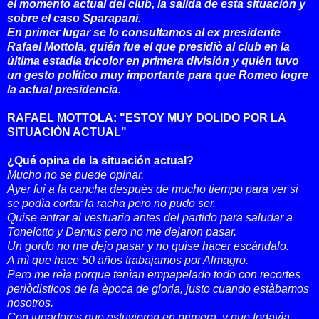
el momento actual del club, la salida de esta situación y
sobre el caso Sparapani.
En primer lugar se lo consultamos al ex presidente
Rafael Mottola, quién fue el que presidiò al club en la
última estadía tricolor en primera división y quién tuvo
un gesto político muy importante para que Romeo logre
la actual presidencia.
RAFAEL MOTTOLA: "ESTOY MUY DOLIDO POR LA
SITUACIÒN ACTUAL"
¿Qué opina de la situación actual?
Mucho no se puede opinar.
Ayer fui a la cancha despuès de mucho tiempo para ver si
se podìa cortar la racha pero no pudo ser.
Quise entrar al vestuario antes del partido para saludar a
Tonelotto y Demus pero no me dejaron pasar.
Un gordo no me dejo pasar y no quise hacer escándalo.
A mì que hace 50 años trabajamos por Almagro.
Pero me reìa porque tenìan empapelado todo con recortes
periòdisticos de la època de gloria, justo cuando estàbamos
nosotros.
Con jugadores que estuvieron en primera, y que todavìa