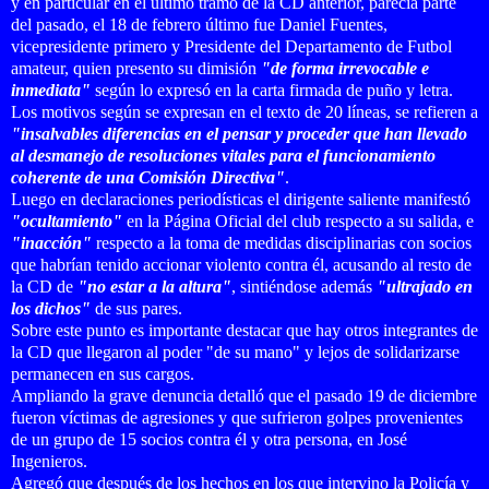
y en particular en el último tramo de la CD anterior, parecía parte
del pasado, el 18 de febrero último fue Daniel Fuentes,
vicepresidente primero y Presidente del Departamento de Futbol
amateur, quien presento su dimisión
"de forma irrevocable e
inmediata"
según lo expresó en la carta firmada de puño y letra.
Los motivos según se expresan en el texto de 20 líneas, se refieren a
"insalvables diferencias en el pensar y proceder que han llevado
al desmanejo de resoluciones vitales para el funcionamiento
coherente de una Comisión Directiva"
.
Luego en declaraciones periodísticas el dirigente saliente manifestó
"ocultamiento"
en la Página Oficial del club respecto a su salida, e
"inacción"
respecto a la toma de medidas disciplinarias con socios
que habrían tenido accionar violento contra él, acusando al resto de
la CD de
"no estar a la altura"
, sintiéndose además
"ultrajado en
los dichos"
de sus pares.
Sobre este punto es importante destacar que hay otros integrantes de
la CD que llegaron al poder "de su mano" y lejos de solidarizarse
permanecen en sus cargos.
Ampliando la grave denuncia detalló que el pasado 19 de diciembre
fueron víctimas de agresiones y que sufrieron golpes provenientes
de un grupo de 15 socios contra él y otra persona, en José
Ingenieros.
Agregó que después de los hechos en los que intervino la Policía y