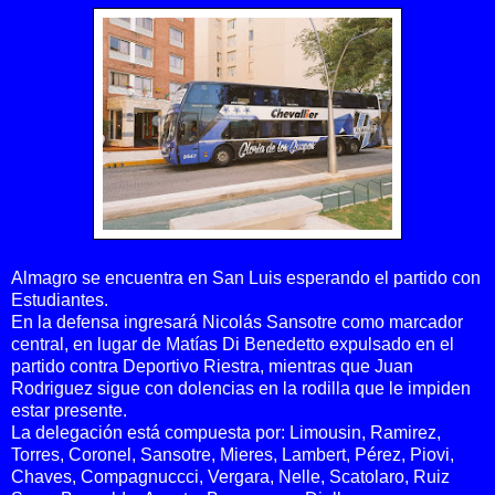
Almagro se encuentra en San Luis esperando el partido con
Estudiantes.
En la defensa ingresará Nicolás Sansotre como marcador
central, en lugar de Matías Di Benedetto expulsado en el
partido contra Deportivo Riestra, mientras que Juan
Rodriguez sigue con dolencias en la rodilla que le impiden
estar presente.
La delegación está compuesta por:
Limousin, Ramirez,
Torres, Coronel, Sansotre, Mieres, Lambert, Pérez, Piovi,
Chaves, Compagnuccci, Vergara, Nelle, Scatolaro, Ruiz