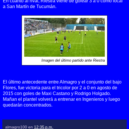
En cuanto al rival, Riestra viene de golear 3 a 0 como local
a San Martín de Tucumán.
Imagen del último partido ante Riestra
El último antecedente entre Almagro y el conjunto del bajo
Flores, fue victoria para el tricolor por 2 a 0 en agosto de
2015 con goles de Maxi Castano y Rodrigo Holgado.
Mañan el plantel volverá a entrenar en Ingenieros y luego
quedarán concentrados.
almagro100
en
12:35 p.m.