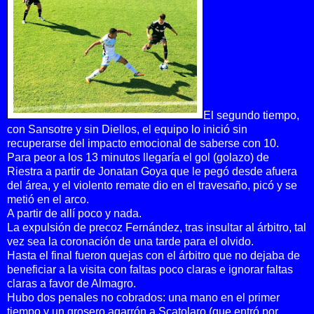
El segundo tiempo,
con Sansotre y sin Diellos, el equipo lo inició sin
recuperarse del impacto emocional de saberse con 10.
Para peor a los 13 minutos llegaría el gol (golazo) de
Riestra a partir de Jonatan Goya que le pegó desde afuera
del área, y el violento remate dio en el travesaño, picó y se
metió en el arco.
A partir de allí poco y nada.
La expulsión de precoz Fernández, tras insultar al árbitro, tal
vez sea la coronación de una tarde para el olvido.
Hasta el final fueron quejas con el árbitro que no dejaba de
beneficiar a la visita con faltas poco claras e ignorar faltas
claras a favor de Almagro.
Hubo dos penales no cobrados: una mano en el primer
tiempo y un grosero agarrón a Scatolaro (que entró por