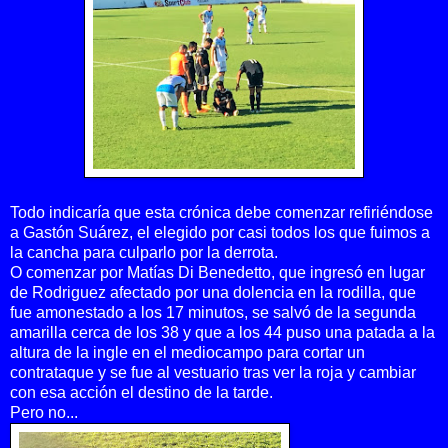
Todo indicaría que esta crónica debe comenzar refiriéndose
a Gastón Suárez, el elegido por casi todos los que fuimos a
la cancha para culparlo por la derrota.
O comenzar por Matías Di Benedetto, que ingresó en lugar
de Rodriguez afectado por una dolencia en la rodilla, que
fue amonestado a los 17 minutos, se salvó de la segunda
amarilla cerca de los 38 y que a los 44 puso una patada a la
altura de la ingle en el mediocampo para cortar un
contrataque y se fue al vestuario tras ver la roja y cambiar
con esa acción el destino de la tarde.
Pero no...