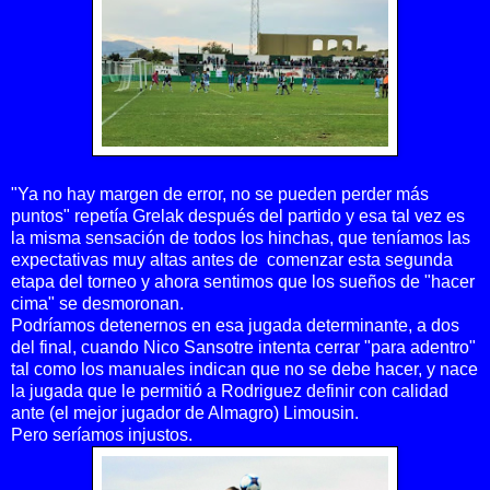
"Ya no hay margen de error, no se pueden perder más
puntos" repetía Grelak después del partido y esa tal vez es
la misma sensación de todos los hinchas, que teníamos las
expectativas muy altas antes de comenzar esta segunda
etapa del torneo y ahora sentimos que los sueños de "hacer
cima" se desmoronan.
Podríamos detenernos en esa jugada determinante, a dos
del final, cuando Nico Sansotre intenta cerrar "para adentro"
tal como los manuales indican que no se debe hacer, y nace
la jugada que le permitió a Rodriguez definir con calidad
ante (el mejor jugador de Almagro) Limousin.
Pero seríamos injustos.