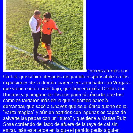
Comenzaremos con
Grelak, que si bien después del partido responsabilizó a los
expulsiones de la derrota, parece encaprichado con Vergara
que viene con un nivel bajo, que hoy encimó a Diellos con
Bonansea y ninguno de los dos pareció cómodo, que los
cambios tardaron más de lo que el partido parecía
demandar, que sacó a Chaves que es el único dueño de la
"varita mágica" y aún en partidos con lagunas es capaz de
salvarte las papas con un "truco" y que tiene a Matías Ruiz
Sosa corriendo del lado de afuera de la raya de cal sin
entrar, más esta tarde en la que el partido pedía alguien