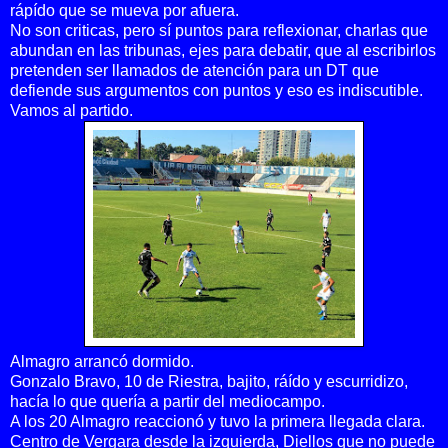
rápído que se mueva por afuera.
No son criticas, pero sí puntos para reflexionar, charlas que
abundan en las tribunas, ejes para debatir, que al escribirlos
pretenden ser llamados de atención para un DT que
defiende sus argumentos con puntos y eso es indiscutible.
Vamos al partido.
Almagro arrancó dormido.
Gonzalo Bravo, 10 de Riestra, bajito, ráído y escurridizo,
hacía lo que quería a partir del mediocampo.
A los 20 Almagro reaccionó y tuvo la primera llegada clara.
Centro de Vergara desde la izquierda, Diellos que no puede