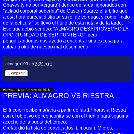
Chaves (y no por Vergara)) dentro del área, ignorados con
"actitud corporal soberbia" de Gastón Suárez el árbitro que
a esa hora parecía disfrutar su rol de verdugo, y como "malo
de la película" se llevó el titulo de esta nota y de la tarde.
Ese que debió ser otro: "ALMAGRO DESAPROVECHO LA
OPORTUNIDAD DE SER PUNTERO", pero
perjudicándonos nos ayudó a encontrar una excusa para
culpar a otro de nuestro mal desempeño.
almagro100
en
8:39 p.m.
Compartir
viernes, 16 de febrero de 2018
PREVIA: ALMAGRO VS RIESTRA
El tricolor recibe mañana a partir de las 17 horas a Riestra
con el objetivo de reencontrarse con el triunfo para seguir al
acecho de la punta del torneo.
Grelak dió la lista de convocados: Limousin; Mieres,
Coronel, Rodríguez, Torres; Compagnucci, Piovi, Cháves,