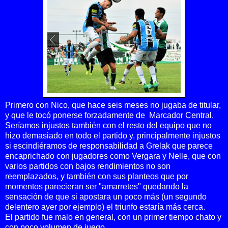
Primero con Nico, que hace seis meses no jugaba de titular,
y que le tocó ponerse forzadamente de Marcador Central.
Seríamos injustos también con el resto del equipo que no
hizo demasiado en todo el partido y, principalmente injustos
si escindiéramos de responsabilidad a Grelak que parece
encaprichado con jugadores como Vergara y Nelle, que con
varios partidos con bajos rendimientos no son
reemplazados, y también con sus planteos que por
momentos parecieran ser "amarretes" quedando la
sensación de que si apostara un poco más (un segundo
delentero ayer por ejemplo) el triunfo estaría más cerca.
El partido fue malo en general, con un primer tiempo chato y
con poco volumen de juego.