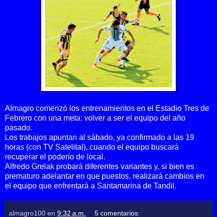
Almagro comenzó los entrenamientos en el Estadio Tres de
Febrero con una meta: volver a ser el equipo del año
pasado.
Los trabajos apuntan al sábado, ya confirmado a las 19
horas (con TV Satelital), cuando el equipo buscará
recuperar el poderío de local.
Alfredo Grelak probará diferentes variantes y, s
i bien es
prematuro adelantar en que puestos,
realizará cambios en
el equipo que enfrentará a Santamarina de Tandil.
almagro100
en
9:32 a.m.
5 comentarios: