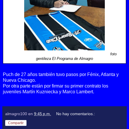
foto
gentileza El Programa de Almagro
Puch de 27 años también tuvo pasos por Fénix, Atlanta y
Nueva Chicago.
Por otra parte están por firmar su primer contrato los
juveniles Martín Kuzniecka y Marco Lambert.
almagro100
en
9:45 p.m.
No hay comentarios.:
Compartir