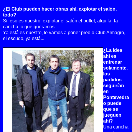
¿El Club pueden hacer obras ahí, explotar el salón,
todo?
Si, eso es nuestro, explotar el salón el buffet, alquilar la
cancha lo que queramos.
Ya está es nuestro, le vamos a poner predio Club Almagro,
el escudo, ya está...
¿La idea
ahi es
entrenar
solamente,
los
partidos
seguirían
en
Pontevedra
o puede
que se
jueguen
ahí?
Una cancha