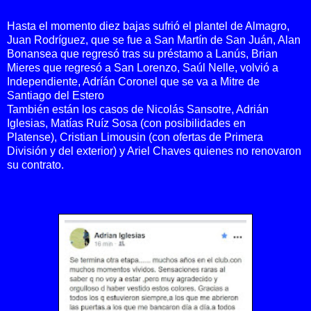
Hasta el momento diez bajas sufrió el plantel de Almagro,
Juan Rodríguez, que se fue a San Martín de San Juán, Alan
Bonansea que regresó tras su préstamo a Lanús, Brian
Mieres que regresó a San Lorenzo, Saúl Nelle, volvió a
Independiente, Adríán Coronel que se va a Mitre de
Santiago del Estero
También están los casos de Nicolás Sansotre, Adrián
Iglesias, Matías Ruíz Sosa (con posibilidades en
Platense),
Cristian Limousin
(con ofertas de Primera
División y del exterior) y Ariel Chaves quienes no renovaron
su contrato.