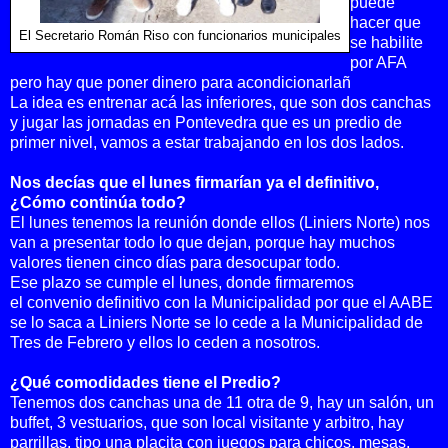
puede
hacer que
El Secretario Román Riso con funcionarios municipales
se habilite
por AFA
pero hay que poner dinero para acondicionarlañ
La idea es entrenar acá las inferiores, que s
on dos canchas
y jugar las jornadas en Pontevedra que es un predio de
primer nivel, vamos a estar trabajando en los dos lados.
Nos decías que el lunes firmarían ya el definitivo,
¿Cómo continúa todo?
El lunes tenemos la reunión donde ellos
(Liniers Norte)
nos
van a presentar todo lo que dejan, porque hay muchos
valores tienen cinco días para desocupar todo.
Ese plazo se cumple el lunes, donde firmaremos
el
convenio
definitivo con la Municipalidad por que el AABE
se lo saca a Liniers Norte se lo cede a la Municipalidad de
Tres de Febrero y ellos lo ceden a nosotros.
¿Qué comodidades tiene el Predio?
Tenemos dos canchas una de 11 otra de 9, hay un salón, un
buffet, 3 vestuarios, que son local visitante y arbitro, hay
parrillas, tipo una placita con juegos para chicos, mesas,