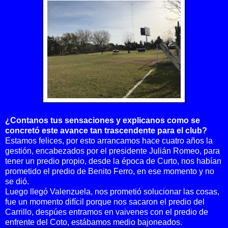
¿Contanos tus sensaciones y explicanos como se
concretó este avance tan trascendente para el club?
Estamos felices, por esto arrancamos hace cuatro años la
gestión, encabezados por el presidente Julián Romeo, para
tener un predio propio, desde la época de Curto, nos habían
prometido el predio de Benito Ferro, en ese momento y no
se dió.
Luego llegó Valenzuela, nos prometió solucionar las cosas,
fue un momento difícil porque nos sacaron el predio del
Carrillo, despúes entramos en vaivenes con el predio de
enfrente del Coto, estábamos medio bajoneados.