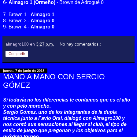
6-
Almagro 1 (Ormeño)
- Brown de Adrogué 0
7- Brown 1 -
Almagro 1
8- Brown 3 -
Almagro 0
9- Brown 4 -
Almagro 0
almagro100
en
3:27 p.m.
No hay comentarios.:
Compartir
jueves, 7 de junio de 2018
MANO A MANO CON SERGIO
GÓMEZ
Si todavía no los diferencias te contamos que es el alto
y con pelo morocho.
Sergio Gómez,
uno de los integrantes de la dupla
técnica junto a Favio Orsi, dialogó con Almagro100 y
nos contó
sus sensaciones al llegar al club, el tipo de
estilo de juego que pregonan y los objetivos para el
próximo torneo.