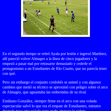
En el segundo tiempo se retiró Ayala por lesión e ingresó Martínez,
allí pareció volver Almagro a la línea de cinco jugadores y la
empezó a pasar mal por retrasarse demasiado y cederle el
protagonismo a un Estudiantes de Río Cuarto, que no parecía tener
con qué.
Pero sin embargo el conjunto cordobés se animó y con algunos
cambios que metió su técnico se aproximó con peligro sobre el arco
de Almagro, que aguantaba las embestidas de su rival.
Emiliano González, siempre firme en el arco con una volada
espectacular salvó lo que era el empate de Estudiantes, minutos
después tuvo otra volada pero pudo atrapara la pelota.