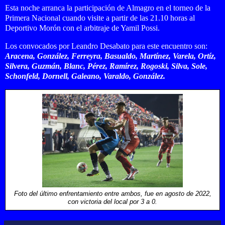
Esta noche arranca la participación de Almagro en el torneo de la
Primera Nacional cuando visite a partir de las 21.10 horas al
Deportivo Morón con el arbitraje de Yamil Possi.
Los convocados por Leandro Desabato para este encuentro son:
Aracena, González, Ferreyra, Basualdo, Martínez, Varela, Ortíz,
Silvera, Guzmán, Blanc, Pérez, Ramírez, Rogoski, Silva, Sole,
Schonfeld, Dornell, Galeano, Varaldo, González.
Foto del último enfrentamiento entre ambos, fue en agosto de 2022,
con victoria del local por 3 a 0.