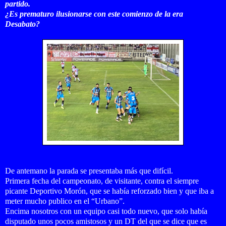
partido.
¿Es prematuro ilusionarse con este comienzo de la era
Desabato?
De antemano la parada se presentaba más que difícil.
Primera fecha del campeonato, de visitante, contra el siempre
picante Deportivo Morón, que se había reforzado bien y que iba a
meter mucho publico en el “Urbano”.
Encima nosotros con un equipo casi todo nuevo, que solo había
disputado unos pocos amistosos y un DT del que se dice que es