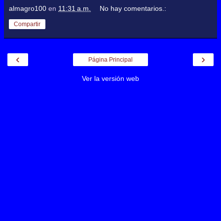
almagro100
en
11:31 a.m.
No hay comentarios.:
Compartir
‹
›
Página Principal
Ver la versión web