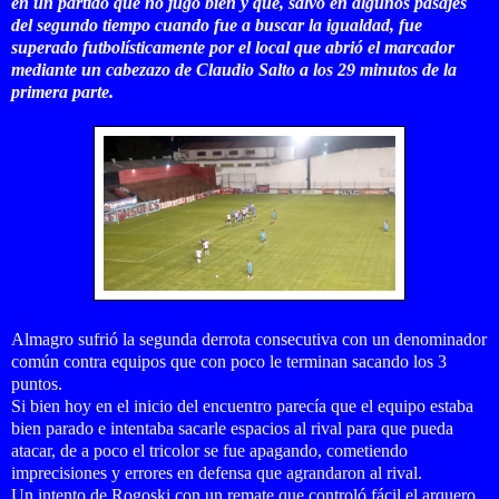
en un partido que no jugó bien y que, salvo en algunos pasajes
del segundo tiempo cuando fue a buscar la igualdad, fue
superado futbolísticamente por el local que abrió el marcador
mediante un cabezazo de Claudio Salto a los 29 minutos de la
primera parte.
Almagro sufrió la segunda derrota consecutiva con un denominador
común contra equipos que con poco le terminan sacando los 3
puntos.
Si bien hoy en el inicio del encuentro parecía que el equipo estaba
bien parado e intentaba sacarle espacios al rival para que pueda
atacar, de a poco el tricolor se fue apagando, cometiendo
imprecisiones y errores en defensa que agrandaron al rival.
Un intento de Rogoski con un remate que controló fácil el arquero