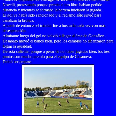
Novelli, protestando porque previo al tiro libre habían pedido
distancia y mientras se formaba la barrera iniciaron la jugada.
El gol ya había sido sancionado y el reclamo sólo sirvió para
canalizar la bronca.
A partir de entonces el tricolor fue a buscarlo cada vez con más
desesperación.
Almirante luego del gol no volvió a llegar al área de González.
Desabato movió el banco bien, pero los cambios no alcanzaron para
lograr la igualdad.
Derrota caliente, porque a pesar de no haber jugador bien, los tres
puntos son mucho premio para el equipo de Casanova.
Debió ser empate.