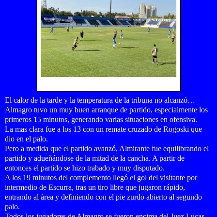
El calor de la tarde y la temperatura de la tribuna no alcanzó…
Almagro tuvo un muy buen arranque de partido, especialmente los
primeros 15 minutos, generando varias situaciones en ofensiva.
La mas clara fue a los 13 con un remate cruzado de Rogoski que
dio en el palo.
Pero a medida que el partido avanzó, Almirante fue equilibrando el
partido y adueñándose de la mitad de la cancha. A partir de
entonces el partido se hizo trabado y muy disputado.
A los 19 minutos del complemento llegó el gol del visitante por
intermedio de Escurra, tras un tiro libre que jugaron rápido,
entrando al área y definiendo con el pie zurdo abierto al segundo
palo.
Todos los jugadores de Almagro se fueron encima del Juez Lucas