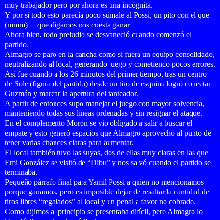
muy trabajador pero por ahora es una incógnita.
Y por si todo esto parecía poco súmale al Possi, un pito con el que
(mmm)… que digamos
nos cuesta ganar.
Ahora bien, todo preludio se desvaneció cuando comenzó el
partido.
Almagro se paro en la cancha como si fuera un equipo consolidado,
neutralizando al local, generando juego y cometiendo pocos errores.
Así fue cuando a los 26 minutos del primer tiempo, tras un centro
de Sole (figura del partido) desde un tiro de esquina logró conectar
Guzmán y marcar la apertura del tanteador.
A partir de entonces supo manejar el juego con mayor solvencia,
manteniendo todas sus líneas ordenadas y sin resignar el ataque.
En el complemento Morón se vio obligado a salir a buscar el
empate y esto generó espacios que Almagro aprovechó al punto de
tener varias chances claras para aumentar.
El local también tuvo las suyas, dos de ellas muy claras en las que
Emi González se visitó de “Dibu” y nos salvó cuando el partido se
terminaba.
Pequeño párrafo final para Yamil Possi a quien no mencionamos
porque ganamos, pero es imposible dejar de resaltar la cantidad de
tiros libres “regalados” al local y un penal a favor no cobrado.
Como dijimos al principio se presentaba difícil, pero Almagro lo