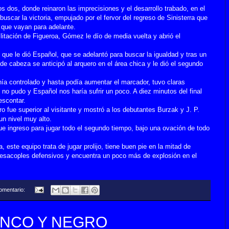
s dos, donde reinaron las imprecisiones y el desarrollo trabado, en el
scar la victoria, empujado por el fervor del regreso de Sinisterra que
 que vayan para adelante.
litación de Figueroa, Gómez le dío de media vuelta y abrió el
ue le dió Español, que se adelantó para buscar la igualdad y tras un
 de cabeza se anticipó al arquero en el área chica y le dió el segundo
nía controlado y hasta podía aumentar el marcador, tuvo claras
no pudo y Español nos haría sufrir un poco. A diez minutos del final
escontar.
ro fue superior al visitante y mostró a los debutantes Burzak y J. P.
n nivel muy alto.
que ingreso para jugar todo el segundo tiempo, bajo una ovación de todo
, este equipo trata de jugar prolijo, tiene buen pie en la mitad de
desacoples defensivos y encuentra un poco más de explosión en el
omentario:
LANCO Y NEGRO