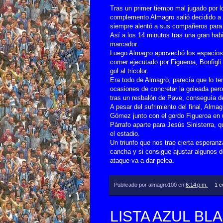
Tras un primer tiempo mal jugado por lo
complemento Almagro salió decidido a bu
siempre alentó a sus compañeros para
Así a los 14 minutos tras una gran habi
marcador.
Luego Almagro aprovechó los espacios q
corner ejecutado por Figueroa, Bonfigli
gol al tricolor.
Era todo de Almagro, parecía que lo te
ocasiones de concretar la goleada pero 
tras un resbalón de Pave, conseguía d
A pesar del sufrimiento del final, Almag
Gómez junto con el gordo Figueroa en u
Párrafo aparte para Jesús Sinisterra, 
el estadio.
Un triunfo que nos trae cierta esperanza
cancha y si consigue ajustar algunos 
ataque va a dar pelea.
Publicado por
almagro100
en
6:14 p.m.
1 c
LISTA AZUL B