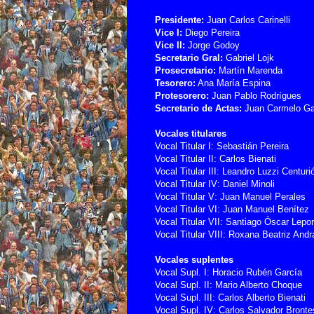
Presidente:
Juan Carlos Carinelli
Vice I:
Diego Pereira
Vice II:
Jorge Godoy
Secretario Gral:
Gabriel Lojk
Prosecretario:
Martín Marenda
Tesorero:
Ana María Espina
Protesorero:
Juan Pablo Rodrígues
Secretario de Actas:
Juan Carmelo Ga
Vocales titulares
Vocal Titular I: Sebastián Pereira
Vocal Titular II: Carlos Bienati
Vocal Titular III: Leandro Luzzi Centuri
Vocal Titular IV: Daniel Minoli
Vocal Titular V: Juan Manuel Perales
Vocal Titular VI: Juan Manuel Benítez
Vocal Titular VII: Santiago Óscar Lepo
Vocal Titular VIII: Roxana Beatriz And
Vocales suplentes
Vocal Supl. I: Horacio Rubén García
Vocal Supl. II: Mario Alberto Choque
Vocal Supl. III: Carlos Alberto Bienati
Vocal Supl. IV: Carlos Salvador Bronte