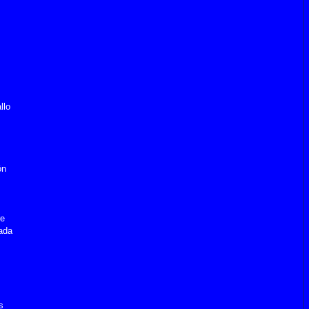
llo
ón
re
rada
s