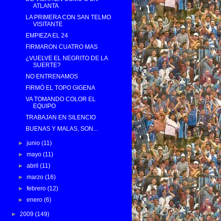
ATLANTA
LA PRIMERA CON SAN TELMO
VISITANTE
EMPIEZA EL 24
FIRMARON CUATRO MAS
¿VUELVE EL NEGRITO DE LA
SUERTE?
NO ENTRENAMOS
FIRMÓ EL TOPO GIGENA
VA TOMANDO COLOR EL
EQUIPO
TRABAJAN EN SILENCIO
BUENAS Y MALAS, SON...
►
junio
(11)
►
mayo
(11)
►
abril
(11)
►
marzo
(16)
►
febrero
(12)
►
enero
(6)
►
2009
(149)