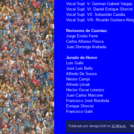
Vocal Supl. V: German Gabriel Vargas
Vocal Supl. VI: Daniel Enrique Sforcini
Vocal Supl. VII: Sebastián Candia
Vocal Supl. VIII: Ricardo Gustavo Abri
Revisores de Cuentas:
Jorge Emilio Ferré
Carlos Alfonso Pesca
Juan Domingo Andrada
Jurado de Honor
Luis Gallo
José Luis Bello
Alfredo De Souza
Néstor Campi
Alfredo Litvak
Héctor Óscar Lorenzo
Juan Carlos Marcone
Francisco José Rombola
Enrique Sforcini
Francisco Gatti
Publicado por
almagro100
en
11:46 a.m.
No