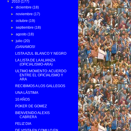
▼
2010
(177)
►
diciembre
(18)
►
noviembre
(17)
►
octubre
(19)
►
septiembre
(18)
►
agosto
(18)
▼
julio
(20)
¡GANAMOS!
LISTA AZUL BLANCO Y NEGRO
LA LISTA DE LA ALIANZA
(OFICIALISMO-ARA)
ULTIMO MOMENTO: ACUERDO
ENTRE EL OFICIALISMO Y
ARA
RECIBIMOS A LOS GALLEGOS
UNA LÁSTIMA
10 AÑOS
POKER DE GOMEZ
BIENVENIDO ALEXIS
CABRERA
FELIZ DIA
DE VISITA EN COMU O EN