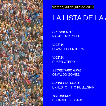
viernes, 30 de julio de 2010
LA LISTA DE LA
PRESIDENTE:
RAFAEL MOTOLLA.
VICE 1º:
OSVALDO CENTOIRA.
VICE 2º:
RUBEN OTERO.
SECRETARIO GRAL:
OSVALDO GOMEZ.
PROSECRETARIO:
ERNESTO `TITO`PELLEGRINI.
TESORERO:
EDUARDO DELGADO.