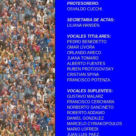
PROTESORERO:
OSVALDO CUCCHI.
SECRETARIA DE ACTAS:
LILIANA HANSEN.
VOCALES TITULARES:
PEDRO BENEDETTO
OMAR LÌVORA
ORLANDO ARECO
JUANA TOMARO
ALBERTO FUENTES
RUBEN PROTOSOVISKY
CRISTIAN SPINA
FRANCISCO POTENZA.
VOCALES SUPLENTES:
GUSTAVO MALARZ
FRANCISCO CERCHIARA
NORBERTO SANCINETO
ROBERTO ADDAMO
DANIEL GONZALEZ
MARCELO CYRIAKOPOULOS
MARIO LOFREDI
JUAN LUIS PAEZ.