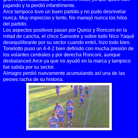
jugando y la perdió infantilmente.
Arce tampoco tuvo un buen partido y no pudo desnivelar
nunca. Muy impreciso y lento. No manejó nunca los hilos
del partido.
Los aspectos positivos pasan por Quiroz y Ronconi en la
mitad de cancha, el chico Sansotre y sobre todo Nico Yaqué
desequilibrante por su sector cuando entró, hizo todo bien.
Tonelotto puso un 4-4-2 bien definido con mucha presión de
los volantes centrales y por derecha Ronconi, aunque
desbalanceó Arce ya que no ayudó en la marca y tampoco
fue salida por su sector.
Almagro perdió nuevamente acumulando así una de las
peores racha de su historia.