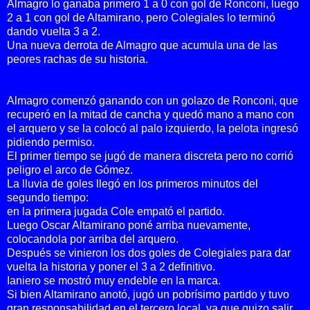
Almagro lo ganaba primero 1 a 0 con gol de Ronconi, luego
2 a 1 con gol de Altamirano, pero Colegiales lo terminó
dando vuelta 3 a 2.
Una nueva derrota de Almagro que acumula una de las
peores rachas de su historia.
Almagro comenzó ganando con un golazo de Ronconi, que
recuperó en la mitad de cancha y quedó mano a mano con
el arquero y se la colocó al palo izquierdo, la pelota ingresó
pidiendo permiso.
El primer tiempo se jugó de manera discreta pero no corrió
peligro el arco de Gómez.
La lluvia de goles llegó en los primeros minutos del
segundo tiempo:
en la primera jugada Cole empató el partido.
Luego Oscar Altamirano poné arriba nuevamente,
colocandola por arriba del arquero.
Después se vinieron los dos goles de Colegiales para dar
vuelta la historia y poner el 3 a 2 definitivo.
Ianiero se mostró muy endeble en la marca.
Si bien Altamirano anotó, jugó un pobrísimo partido y tuvo
gran responsabilidad en el tercero local, ya que quizo salir