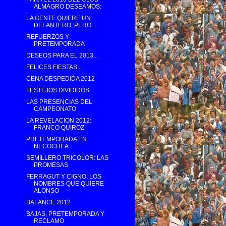
ALMAGRO DESEAMOS:
LA GENTE QUIERE UN
DELANTERO, PERO...
REFUERZOS Y
PRETEMPORADA
DESEOS PARA EL 2013...
FELICES FIESTAS...
CENA DESPEDIDA 2012
FESTEJOS DIVIDIDOS
LAS PRESENCIAS DEL
CAMPEONATO
LA REVELACION 2012:
FRANCO QUIROZ
PRETEMPORADA EN
NECOCHEA
SEMILLERO TRICOLOR: LAS
PROMESAS
FERRAGUT Y CIGNO, LOS
NOMBRES QUE QUIERE
ALONSO
BALANCE 2012
BAJAS, PRETEMPORADA Y
RECLAMO