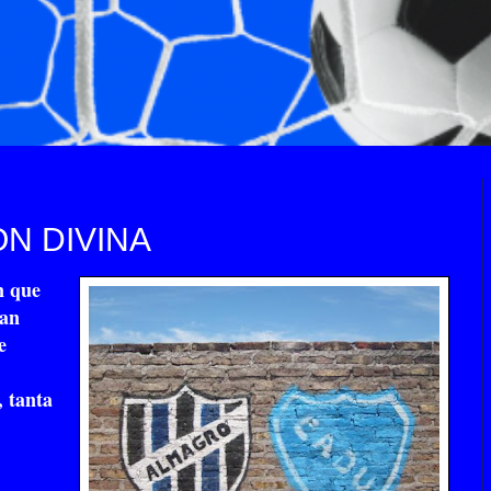
N DIVINA
n que
tan
e
, tanta