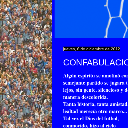
jueves, 6 de diciembre de 2012
CONFABULACIO
Algún espíritu se amotinó co
semejante partido se jugara 
lejos, sin gente, silencioso y d
manera descolorida.
Tanta historia, tanta amistad
lealtad merecía otro marco...
Tal vez el Dios del futbol,
conmovido, hizo al cielo