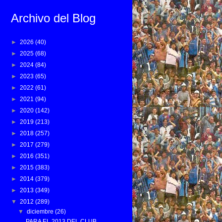
Archivo del Blog
►
2026
(40)
►
2025
(68)
►
2024
(84)
►
2023
(65)
►
2022
(61)
►
2021
(94)
►
2020
(142)
►
2019
(213)
►
2018
(257)
►
2017
(279)
►
2016
(351)
►
2015
(383)
►
2014
(379)
►
2013
(349)
▼
2012
(289)
▼
diciembre
(26)
PARA EL 2013 DEL CLUB