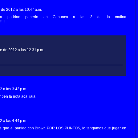
 de 2012 a las 10:47 a.m.
ita podrían ponerlo en Cobunco a las 3 de la matina
!!!!!
e de 2012 a las 12:31 p.m.
 a las 3:43 p.m.
iben la nota aca. jaja
 a las 4:44 p.m.
e que el partido con Brown POR LOS PUNTOS, lo tengamos que jugar en