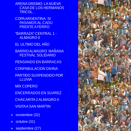
ARENA GREMIO: LA NUEVA
CASA DE LOS HERMANOS
TRICOL...
COPA ARGENTINA: SI
PASAMOS AL CADU
FRENTE A FERRO
"BARRAZA" CENTRAL 1 -
ALMAGRO 0
EL ULTIMO DEL AÑO
BARRIO ALMAGRO: MAÑANA
FESTIVAL SOLIDARIO
PENSANDO EN BARRACAS
CONFABULACION DIVINA
PARTIDO SUSPENDIDO POR
LLUVIA
MIX COPERO
ENCERRADOS EN SUAREZ
CHACARITA 2 ALMAGRO 0
VISITA A SAN MARTIN
►
noviembre
(32)
►
octubre
(31)
►
septiembre
(27)