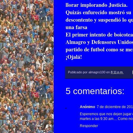
llorar implorando Justicia.
Quizás enfurecido mostró su
descontento y suspendió lo qu
una farsa
El primer intento de boicotear
Almagro y Defensores Unidos
partido de futbol como se me
¡Ojalá!
Publicado por
almagro100
en
8:11 p.m.
5 comentarios:
Anónimo
7 de diciembre de 2012
Esperemos que nos dejen jugar e
martes a las 9:30 am.... Como no
Responder