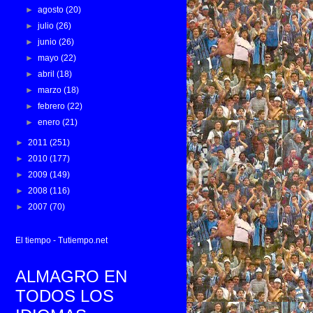
►
agosto
(20)
►
julio
(26)
►
junio
(26)
►
mayo
(22)
►
abril
(18)
►
marzo
(18)
►
febrero
(22)
►
enero
(21)
►
2011
(251)
►
2010
(177)
►
2009
(149)
►
2008
(116)
►
2007
(70)
El tiempo - Tutiempo.net
ALMAGRO EN
TODOS LOS