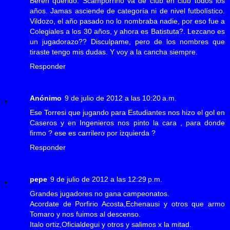
Beren querido. Scamporrino va de club en club todos los
años. Jamas asciende de categoría ni de nivel futbolístico.
Vildozo, el año pasado no lo nombraba nadie, por eso fue a
Colegiales a los 30 años, y ahora es Batistuta?. Lezcano es
un jugadorazo?? Disculpame, pero de los nombres que
tiraste tengo mis dudas. Y voy a la cancha siempre.
Responder
Anónimo
9 de julio de 2012 a las 10:20 a.m.
Ese Torresi que jugando para Estudiantes nos hizo el gol en
Caseros y en Ingenieros nos pinto la cara , para donde
firmo ? ese es carrilero por izquierda ?
Responder
pepe
9 de julio de 2012 a las 12:29 p.m.
Grandes jugadores no gana campeonatos.
Acordate de Porfirio Acosta,Echenausi y otros que armo
Tomaro y nos fuimos al descenso.
Italo ortiz,Oficialdegui y otros y salimos x la mitad.