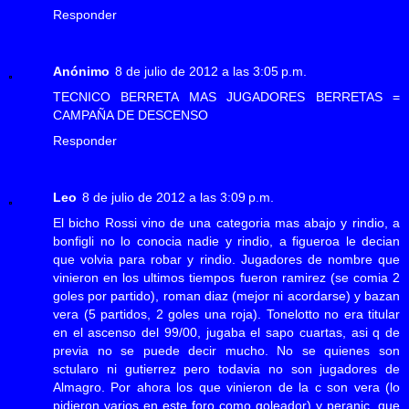
Responder
Anónimo
8 de julio de 2012 a las 3:05 p.m.
TECNICO BERRETA MAS JUGADORES BERRETAS =
CAMPAÑA DE DESCENSO
Responder
Leo
8 de julio de 2012 a las 3:09 p.m.
El bicho Rossi vino de una categoria mas abajo y rindio, a
bonfigli no lo conocia nadie y rindio, a figueroa le decian
que volvia para robar y rindio. Jugadores de nombre que
vinieron en los ultimos tiempos fueron ramirez (se comia 2
goles por partido), roman diaz (mejor ni acordarse) y bazan
vera (5 partidos, 2 goles una roja). Tonelotto no era titular
en el ascenso del 99/00, jugaba el sapo cuartas, asi q de
previa no se puede decir mucho. No se quienes son
sctularo ni gutierrez pero todavia no son jugadores de
Almagro. Por ahora los que vinieron de la c son vera (lo
pidieron varios en este foro como goleador) y peranic, que