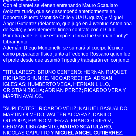
Con el plantel se vienen entrenando Mauro Scatularo
(volante zurdo, que se desempeñó anteriormente en
Deportes Puerto Montt de Chile y UAI Urquiza) y Miguel
Angel Gutierrez (delantero, que jugó en Juventud Antoniana
de Salta) y posiblemente firmen contrato con el Club.
Por otra parte, el que estampó su firma fue German "boby"
Libramento.
Ademán, Diego Montonetti, se sumará al cuerpo técnico
como preparador físico junto a Federico Rossano quien fue
el profe desde que asumió Trípodi y trabajarán en conjunto.
"TITULARES": BRUNO CENTENO; HERNAN RUQUET,
RICHARD SHUNKE, NICO ARRECHEA, ADRIAN
IGLESIAS; HUMBERTO VEGA, HERNAN LILLO,
CRISTIAN BIGLIA; ADRIAN PEREZ; RICARDO VERA Y
MARTIN AVALOS.
"SUPLENTES": RICARDO VELIZ; NAHUEL BASUALDO,
MARTIN OLMEDO, WALTER ALCARAZ, DANILO
QUIROGA; BRUNO MUERZA, FRANCO QUIROZ,
GERMAN LIBRAMENTO,
MAURO SCATULARO
;
NICOLAS CAPUTTO Y
MIGUEL ANGEL GUTIERREZ.