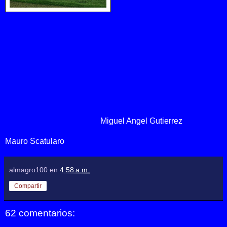
Miguel Angel Gutierrez
Mauro Scatularo
almagro100
en
4:58 a.m.
Compartir
62 comentarios: