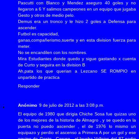
Pascutti con Blanco y Mendez aseguro 40 goles y no
llegaron a 6 Y salimos campeones en un equipo que jugaba
Gesto y otros de medio pelo.
Demus era un tronco y le hizo 2 goles a Defensa para
ascender.
Futbol es capacidad,
ganas,compañerismo,suerte y en esta division fuerza para
meter.
No se encandilen con los nombres.
Mira Estudiantes donde quedo y sigue gastando x cuenta
de Curto y seguira en la division B
Ah,pata los que querian a Lezcano SE ROMPIO en
unpartido de practica
Responder
Anónimo
9 de julio de 2012 a las 3:08 p.m.
El equipo de 1980 que dirigia Chiche Sosa fue quizas uno
de los mejores de la historia de Almagro , y se quedo en la
puerta no puedo ascender , el de 1976 lo mismo un
equipazo y perdio el ascenso a Primera A por un gol y ese
equipo de Gesto , Caruso , el laucha Vallejos del 87 nadie