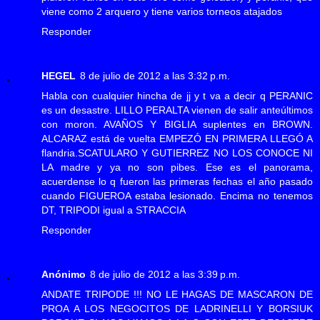
viene como 2 arquero y tiene varios torneos atajados
Responder
HEGEL
8 de julio de 2012 a las 3:32 p.m.
Habla con cualquier hincha de jj y t va a decir q PERANIC
es un desastre. LILLO PERALTA vienen de salir anteúltimos
con moron. AVAÑOS Y BIGLIA suplentes en BROWN.
ALCARAZ está de vuelta EMPEZÓ EN PRIMERA LLEGÓ A
flandria.SCATULARO Y GUTIERREZ NO LOS CONOCE NI
LA madre y ya no son pibes. Ese es el panorama,
acuerdense lo q fueron las primeras fechas el año pasado
cuando FIGUEROA estaba lesionado. Encima no tenemos
DT, TRIPODI igual a STRACCIA
Responder
Anónimo
8 de julio de 2012 a las 3:39 p.m.
ANDATE TRIPODE !!! NO LE HAGAS DE MASCARON DE
PROA A LOS NEGOCITOS DE LADRINELLI Y BORSIUK