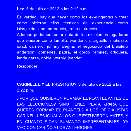
Leo
8 de julio de 2012 a las 2:19 p.m.
Es verdad, hay que hacer como los ex-dirigentes y traer
como hicieron ellos tecnicos de experiencia como
islas,cirrincione, bernuncio, trotta o straccia.
Ademas podemos tomar nota de los excelentes jugadores
que vinieron como lamolla, wunderlich, arguello, matiuzzo,
saad, carnero, johhny alegria, el negociado del brasilero
anderson, domenez, padra, el gordo ramirez, ortiguera,
landa garza, noble, wernly, jeandet...
Responder
CARINELLI¿Y EL PRESTIGIO?
8 de julio de 2012 a las
2:22 p.m.
¿POR QUE QUISIERON FORMAR EL PLANTEL ANTES DE
LAS ELECCIONES? SINO TENES PLATA ¿PARA QUE
QUERES FORMAR EL PLANTEL? A LOS OFICIALISTAS
CARINELLI ES IGUAL A LOS QUE ESTUVIERON ANTES, Y
EN CUANTO SIGAN SUMANDO IMPRESENTABLES, YA
VEO CON CARIÑO A LOS ANTERIORES