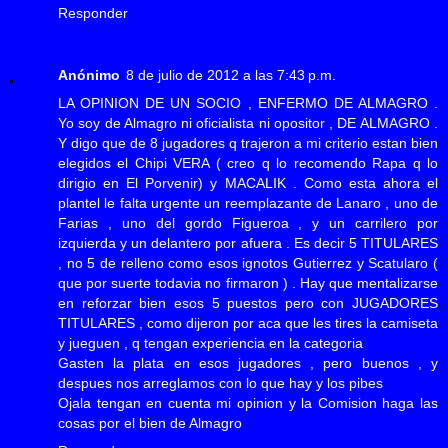
Responder
Anónimo
8 de julio de 2012 a las 7:43 p.m.
LA OPINION DE UN SOCIO , ENFERMO DE ALMAGRO .
Yo soy de Almagro ni oficialista ni opositor , DE ALMAGRO .
Y digo que de 8 jugadores q trajeron a mi criterio estan bien
elegidos el Chipi VERA ( creo q lo recomendo Rapa q lo
dirigio en El Porvenir) y MACALIK . Como esta ahora el
plantel le falta urgente un reemplazante de Lanaro , uno de
Farias , uno del gordo Figueroa , y un carrilero por
izquierda y un delantero por afuera . Es decir 5 TITULARES
, no 5 de relleno como esos ignotos Gutierrez y Scatularo (
que por suerte todavia no firmaron ) . Hay que mentalizarse
en reforzar bien esos 5 puestos pero con JUGADORES
TITULARES , como dijeron por aca que les tires la camiseta
y jueguen , q tengan experiencia en la categoria
Gasten la plata en esos jugadores , pero buenos , y
despues nos arreglamos con lo que hay y los pibes
Ojala tengan en cuenta mi opinion y la Comision haga las
cosas por el bien de Almagro