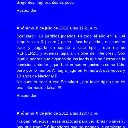
dirigentes. Ingnorantes es poco.
Responder
Anónimo
8 de julio de 2012 a las 11:21 a.m.
Scatularo : 10 partidos jugados en todo el año en la UAI
Urquiza con 0 ( cero ) goles . Aca hay joda , no pueden
traer y pagarle un sueldo a este tipo , que no es
REFUERZO y ademas tapa a un pibe de inferiores . Son
igual o peores que algunos de los ladris que se fueron de la
comision anterior , que hacian sus negociados como Uds.
pero por lo menos Almagro jugo en Primera A dos veces y
13 años de Nacional B .
No pueden traer a ese Scatularo , por favor dgian que es
una informacion falsa !!!!
Responder
Anónimo
8 de julio de 2012 a las 12:07 p.m.
Traigan refuerzos , esas practicas para ver libres no sirven ,
hay que traer 5-6 jugadores que se pongan la camiseta y