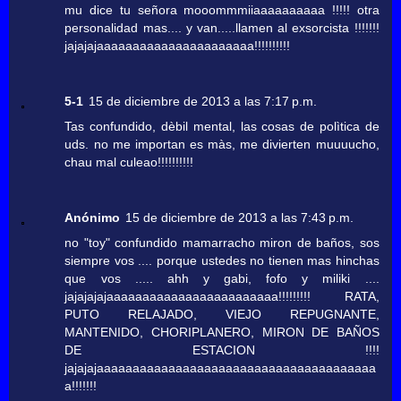
mu dice tu señora mooommmiiaaaaaaaaaa !!!!! otra
personalidad mas.... y van.....llamen al exsorcista !!!!!!!
jajajajaaaaaaaaaaaaaaaaaaaaaa!!!!!!!!!!
5-1
15 de diciembre de 2013 a las 7:17 p.m.
Tas confundido, dèbil mental, las cosas de polìtica de
uds. no me importan es màs, me divierten muuuucho,
chau mal culeao!!!!!!!!!!
Anónimo
15 de diciembre de 2013 a las 7:43 p.m.
no "toy" confundido mamarracho miron de baños, sos
siempre vos .... porque ustedes no tienen mas hinchas
que vos ..... ahh y gabi, fofo y miliki ....
jajajajajaaaaaaaaaaaaaaaaaaaaaaaa!!!!!!!!! RATA,
PUTO RELAJADO, VIEJO REPUGNANTE,
MANTENIDO, CHORIPLANERO, MIRON DE BAÑOS
DE ESTACION !!!!
jajajajaaaaaaaaaaaaaaaaaaaaaaaaaaaaaaaaaaaaaaa
a!!!!!!!