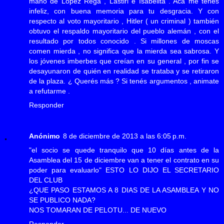
mano de López Rega , Lastiri e Isabelita . Acá me tenés
infeliz, con buena memoria para tu desgracia. Y con
respecto al voto mayoritario , Hitler ( un criminal ) también
obtuvo el respaldo mayoritario del pueblo alemán , con el
resultado por todos conocido . Si millones de moscas
comen mierda , no significa que la mierda sea sabrosa. Y
los jóvenes imberbes que creían en su general , por fin se
desayunaron de quién en realidad se trataba y se retiraron
de la plaza. ¿ Querés más ? Si tenés argumentos , animate
a refutarme .
Responder
Anónimo
8 de diciembre de 2013 a las 6:05 p.m.
"el socio se quede tranquilo que 10 días antes de la
Asamblea del 15 de diciembre van a tener el contrato en su
poder para evaluarlo" ESTO LO DIJO EL SECRETARIO
DEL CLUB
¿QUE PASO ESTAMOS A 8 DIAS DE LA ASAMBLEA Y NO
SE PUBLICO NADA?
NOS TOMARAN DE PELOTU... DE NUEVO