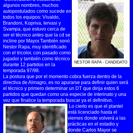
algunos nombres, muchos
autopostulados como sucede en
todos los equipos: Vivaldo,
Brandoni, Kopriva, Iervasi y
Svampa, que estuvo cerca de
ser el técnico antes que la cd se
incline por Mayor.
También sonó
Nestor Rapa, muy identificado
con el tricolor, con pasado como
jugador y también como técnico
NESTOR RAPA - CANDIDATO
durante 12 partidos en la
temporada 97/98.
La postura que por el momento cobra fuerza dentro de la
directiva de Almagro, es no apurarse para definir quien será
el técnico y primero determinar un DT que dirija estos 6
partidos que quedan como una especie de interinato y una
vez que finalice la temporada buscar ya el definitivo.
Lo cierto es que el plantel
está licenciado hasta el
viernes donde volverá a las
prácticas en el estadio y
donde Carlos Mayor se