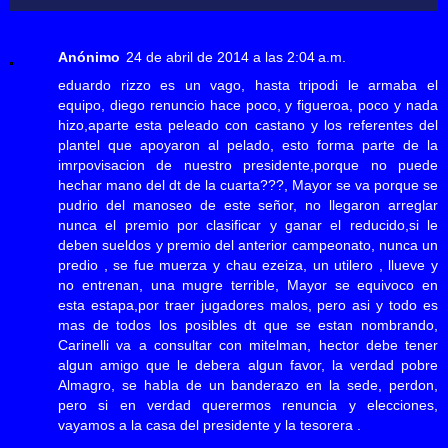
Anónimo
24 de abril de 2014 a las 2:04 a.m.
eduardo rizzo es un vago, hasta tripodi le armaba el
equipo, diego renuncio hace poco, y figueroa, poco y nada
hizo,aparte esta peleado con castano y los referentes del
plantel que apoyaron al pelado, esto forma parte de la
imrpovisacion de nuestro presidente,porque no puede
hechar mano del dt de la cuarta???, Mayor se va porque se
pudrio del manoseo de este señor, no llegaron arreglar
nunca el premio por clasificar y ganar el reducido,si le
deben sueldos y premio del anterior campeonato, nunca un
predio , se fue muerza y chau ezeiza, un utilero , llueve y
no entrenan, una mugre terrible, Mayor se equivoco en
esta estapa,por traer jugadores malos, pero asi y todo es
mas de todos los posibles dt que se estan nombrando,
Carinelli va a consultar con mitelman, hector debe tener
algun amigo que le debera algun favor, la verdad pobre
Almagro, se habla de un banderazo en la sede, perdon,
pero si en verdad querermos renuncia y elecciones,
vayamos a la casa del presidente y la tesorera .