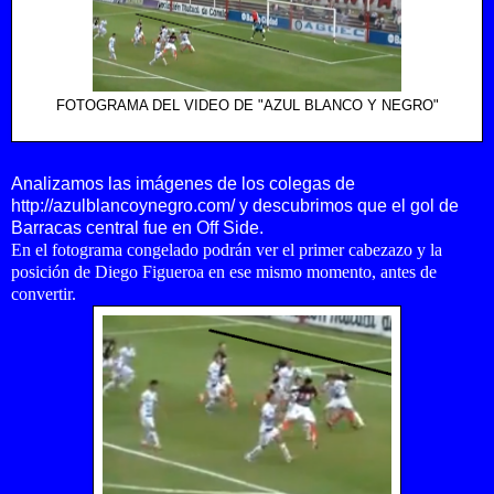
FOTOGRAMA DEL VIDEO DE "AZUL BLANCO Y NEGRO"
http://azulblancoynegro.com/
Analizamos las imágenes de los colegas de
http://azulblancoynegro.com/
y descubrimos que el gol de
Barracas central fue en Off Side.
En el fotograma congelado podrán ver el primer cabezazo y la
posición de Diego Figueroa en ese mismo momento, antes de
convertir.