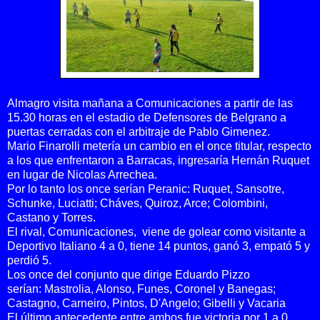
Almagro visita mañana a Comunicaciones a partir de las
15.30 horas en el estadio de Defensores de Belgrano a
puertas cerradas con el arbitraje de Pablo Gimenez.
Mario Finarolli metería un cambio en el once titular, respecto
a los que enfrentaron a Barracas, ingresaría Hernán Ruquet
en lugar de Nicolas Arrechea.
Por lo tanto los once serían Peranic: Ruquet, Sansotre,
Schunke, Luciatti; Cháves, Quiroz, Arce; Colombini,
Castano y Torres.
El rival, Comunicaciones, viene de golear como visitante a
Deportivo Italiano 4 a 0, tiene 14 puntos, ganó 3, empató 5 y
perdió 5.
Los once del conjunto que dirige Eduardo Pizzo
serían:
Mastrolia, Alonso, Funes, Coronel y Banegas;
Castagno, Carneiro, Pintos, D'Angelo; Gibelli y Vacaria
El último antecedente entre ambos fue victoria por 1 a 0