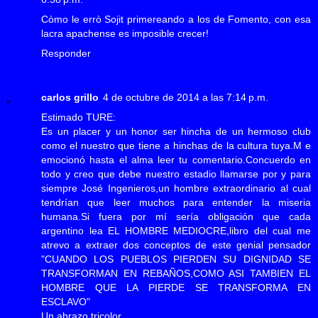
Còmo le errò Sojit primereando a los de Fomento, con esa
lacra apachense es imposible crecer!
Responder
carlos grillo
4 de octubre de 2014 a las 7:14 p.m.
Estimado TURE:
Es un placer y un honor ser hincha de un hermoso club
como el nuestro que tiene a hinchas de la cultura tuya.M e
emocionó hasta el alma leer tu comentario.Concuerdo en
todo y creo que debe nuestro estadio llamarse por y para
siempre José Ingenieros,un hombre extraordinario al cual
tendrían que leer muchos para entender la miseria
humana.Si fuera por mí sería obligación que cada
argentino lea EL HOMBRE MEDIOCRE,libro del cual me
atrevo a extraer dos conceptos de este genial pensador
"CUANDO LOS PUEBLOS PIERDEN SU DIGNIDAD SE
TRANSFORMAN EN REBAÑOS,COMO ASI TAMBIEN EL
HOMBRE QUE LA PIERDE SE TRANSFORMA EN
ESCLAVO"
Un abrazo tricolor