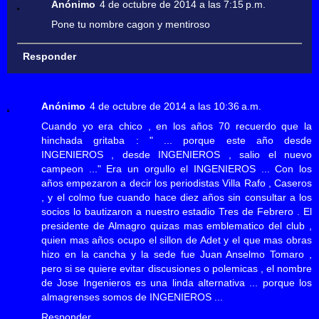
Anónimo
4 de octubre de 2014 a las 7:15 p.m.
Pone tu nombre cagon y mentiroso
Responder
Anónimo
4 de octubre de 2014 a las 10:36 a.m.
Cuando yo era chico , en los años 70 recuerdo que la
hinchada gritaba : " ... porque este año desde
INGENIEROS , desde INGENIEROS , salio el nuevo
campeon ..." Era un orgullo el INGENIEROS ... Con los
años empezaron a decir los periodistas Villa Rafo , Caseros
, y el colmo fue cuando hace diez años sin consultar a los
socios lo bautizaron a nuestro estadio Tres de Febrero . El
presidente de Almagro quizas mas emblematico del club ,
quien mas años ocupo el sillon de Adet y el que mas obras
hizo en la cancha y la sede fue Juan Anselmo Tomaro ,
pero si se quiere evitar discusiones o polemicas , el nombre
de Jose Ingenieros es una linda alternativa ... porque los
almagrenses somos de INGENIEROS ...
Responder