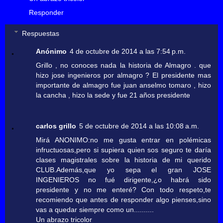
Responder
Respuestas
Anónimo
4 de octubre de 2014 a las 7:54 p.m.
Grillo , no conoces nada la historia de Almagro . que
hizo jose ingenieros por almagro ? El presidente mas
importante de almagro fue juan anselmo tomaro , hizo
la cancha , hizo la sede y fue 21 años presidente
carlos grillo
5 de octubre de 2014 a las 10:08 a.m.
Mirá ANONIMO:no me gusta entrar en polémicas
infructuosas,pero si supiera quien sos seguro te daría
clases magistrales sobre la historia de mi querido
CLUB.Además,que yo sepa el gran JOSE
INGENIEROS no fué dirigente,¿o habrá sido
presidente y no me enteré? Con todo respeto,te
recomiendo que antes de responder algo pienses,sino
vas a quedar siempre como un..........
Un abrazo tricolor