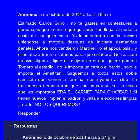
Anónimo
5 de octubre de 2014 a las 1:18 p.m.
Estimado Carlos Grillo , no te gastes en contestarles a
personajes que lo unico que quisieron fue llegar al poder a
costa de cualquier cosa. Ya lo intentaron con la traicion
uniendose a mottola despues de iniciarle demandas
penales. Ahora nos vendieron Martinelli o el apocalipsis , y
ellos ahora traen a satanas para que colabore. No resisten
archivo alguno , fijate el relojero es el que quiere ponerle
Tomaro al estadio . no le importa un carajo el barrio , solo le
importa el Amalfitani. Saquemos a todos estos doble
camiseta que vienen a terminar destruyendo al club. En
tres meses demostraron que son unos inutiles , lo unico
que les importaba ERA EL CARNET PARA CHAPEAR ! Si
tienen huevos limpien el padron y valla a elecciones limpias
, a Uds. NO LOS QUEREMOS !!
Responder
Respuestas
Anónimo
5 de octubre de 2014 a las 2:34 p.m.