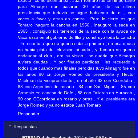
Exacto , como dicen ariba . Juan Tomaro fue tan importante
para Almagro que pasaron 30 años de su ultima
presidencia que todavia se sigue hablando de el , con
voces a favor y otras en contra . Pero lo cierto es que
Tomaro inaguro la cancha en 1956 , inauguro la sede en
1965 , consiguio los terrenos de la sede con la ayuda de
Vacarezza en el gobierno de Illia y construyo toda la cancha
. En cuanto a que no queria subir a primera , en esa epoca
no habia plata de television ni nada , y Tomaro no queria
endeudar al club , era su vision , no queria que Almagro
tuviera deudas . Y por finales perdidas , les recuerdo a
todos que cuando mas finales perdidas tuvo Almagro fue en
los años 80 cn Jorge Romeo de presidente y Hector
Mitelman de vicepresidente , en el año 82 con Ccordoba ,
83 con Argentino de rosario , 84 con San Miguel , 85 con
Armenio en cancha de Defe , 88 con Talleres en Huracan ,
90 con CCcordoba en rosario y otras . Y el presidente era
Jorge Romeo y ya no estaba Juan Tomaro
Responder
Respuestas
ETERNO
4 de octubre de 2014 a las 6:56 p.m.