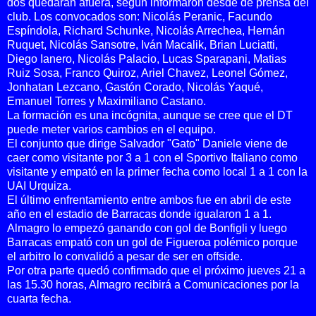
dos quedarán afuera, según informaron desde de prensa del
club. Los convocados son: Nicolás Peranic, Facundo
Espíndola, Richard Schunke, Nicolás Arrechea, Hernán
Ruquet, Nicolás Sansotre, Iván Macalik, Brian Luciatti,
Diego Ianero, Nicolás Palacio, Lucas Sparapani, Matias
Ruiz Sosa, Franco Quiroz, Ariel Chavez, Leonel Gómez,
Jonhatan Lezcano, Gastón Corado, Nicolás Yaqué,
Emanuel Torres y Maximiliano Castano.
La formación es una incógnita, aunque se cree que el DT
puede meter varios cambios en el equipo.
El conjunto que dirige Salvador "Gato" Daniele viene de
caer como visitante por 3 a 1 con el Sportivo Italiano como
visitante y empató en la primer fecha como local 1 a 1 con la
UAI Urquiza.
El último enfrentamiento entre ambos fue en abril de este
año en el estadio de Barracas donde igualaron 1 a 1.
Almagro lo empezó ganando con gol de Bonfigli y luego
Barracas empató con un gol de Figueroa polémico porque
el arbitro lo convalidó a pesar de ser en offside.
Por otra parte quedó confirmado que el próximo jueves 21 a
las 15.30 horas, Almagro recibirá a Comunicaciones por la
cuarta fecha.