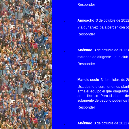
Responder
Amigacho
3 de octubre de 2012 
Y alguna vez iba a perder, con ot
Responder
Anónimo
3 de octubre de 2012 a
marenda de dirigente....que club
Responder
Manolo socio
3 de octubre de 2
Ustedes lo dicen, tenemos plant
arma el equipo,el que diagrama 
es el técnico. Pero si el que d
solamente de pedo lo podemos h
Responder
Anónimo
3 de octubre de 2012 a