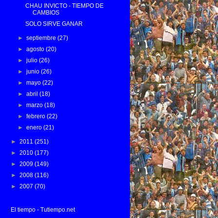
CHAU INVICTO - TIEMPO DE
CAMBIOS
SOLO SIRVE GANAR
►
septiembre
(27)
►
agosto
(20)
►
julio
(26)
►
junio
(26)
►
mayo
(22)
►
abril
(18)
►
marzo
(18)
►
febrero
(22)
►
enero
(21)
►
2011
(251)
►
2010
(177)
►
2009
(149)
►
2008
(116)
►
2007
(70)
El tiempo - Tutiempo.net