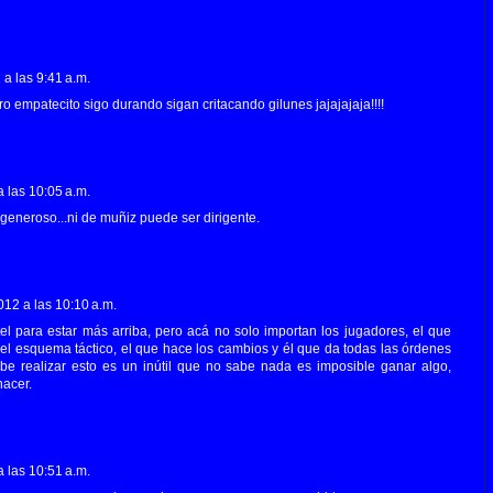
a las 9:41 a.m.
ro empatecito sigo durando sigan critacando gilunes jajajajaja!!!!
 las 10:05 a.m.
 generoso...ni de muñiz puede ser dirigente.
012 a las 10:10 a.m.
el para estar más arriba, pero acá no solo importan los jugadores, el que
el esquema táctico, el que hace los cambios y él que da todas las órdenes
ebe realizar esto es un inútil que no sabe nada es imposible ganar algo,
acer.
 las 10:51 a.m.