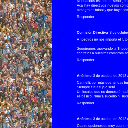
Muchachos esto no es serio , es
Aca hay directivos nuevos como
almagro es futbol y que hay q t
Responder
Comisión Directiva
3 de octubr
A nosotros no nos importa el futb
Seguiremos apoyando a Tripode
contratos a nuestros compromiso
Responder
Anónimo
3 de octubre de 2012 a
Carinelli: por más que tengas b
Siempre fue así y lo será.
Un técnico que no demostró nada
es básico. Nunca sucedio ni suce
Responder
Anónimo
3 de octubre de 2012 a
Cuatro opciones de muy buen nive