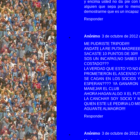
y encima usted no da pie con b
alguien que sepa por lo meno
demostrarme que es un incapaz !
Responder
Anónimo
3 de octubre de 2012 a
ME PUDRISTE TRIPODI!!!!
ANDATE LA RE PUTA MADREE
SACASTE 10 PUNTOS DE 30!!!
SOS UN INCAPAS,NO SABES P
COSTADO???
LA VERDAD QUE ESTO YO NO 
PROMETIERON EL ASCENSO Y 
SE CAGAN EN LOS SOCIOS Y
ESPERAN???? YA GANARON 
MANEJAR EL CLUB
AHORA HAGAN ALGO X EL FUTB
LA CANCHA!!! SOY SOCIO Y
QUIEN ESTE LE PEDIRIA LO MIS
AGUANTE ALMAGRO!!!!
Responder
Anónimo
3 de octubre de 2012 a