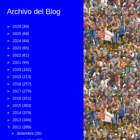
Archivo del Blog
►
2026
(40)
►
2025
(68)
►
2024
(84)
►
2023
(65)
►
2022
(61)
►
2021
(94)
►
2020
(142)
►
2019
(213)
►
2018
(257)
►
2017
(279)
►
2016
(351)
►
2015
(383)
►
2014
(379)
►
2013
(349)
▼
2012
(289)
►
diciembre
(26)