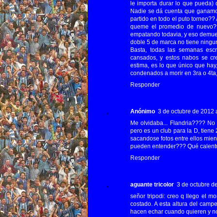
le importa durar lo que pueda) 
Nadie se dá cuenta que 
partido en todo el puto torneo?
queme el promedio de nuevo??
empatando todavia, y eso demues
doble 5 de marca no tiene ningu
Basta, todas las semanas escr
cansados, y estos nabos se cr
estima, es lo que único que hay
condenados a morir en 3ra o 4ta,
Responder
Anónimo
3 de octubre de 2012 a
Me olvidaba... Flandria???? No
pero es un club para la D, tiene
sacandose fotos entre ellos mientr
pueden entender??? Qué calentura que
Responder
aguante tricolor
3 de octubre de
señor tripodi: creo q llego el
costado. A esta altura del cam
hacen echar cuando quieren y no 