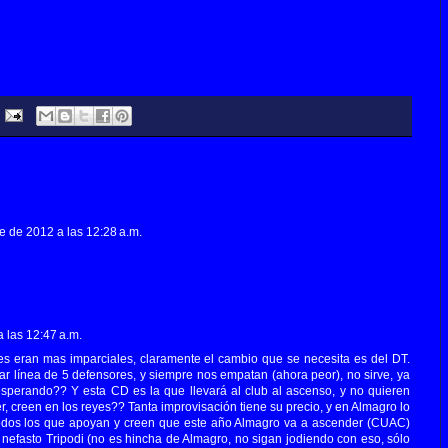
e de 2012 a las 12:28 a.m.
 las 12:47 a.m.
 eran mas imparciales, claramente el cambio que se necesita es del DT.
r línea de 5 defensores, y siempre nos empatan (ahora peor), no sirve, ya
sperando?? Y esta CD es la que llevará al club al ascenso, y no quieren
 creen en los reyes?? Tanta improvisación tiene su precio, y en Almagro lo
odos los que apoyan y creen que este año Almagro va a ascender (CUAC)
nefasto Tripodi (no es hincha de Almagro, no sigan jodiendo con eso, sólo