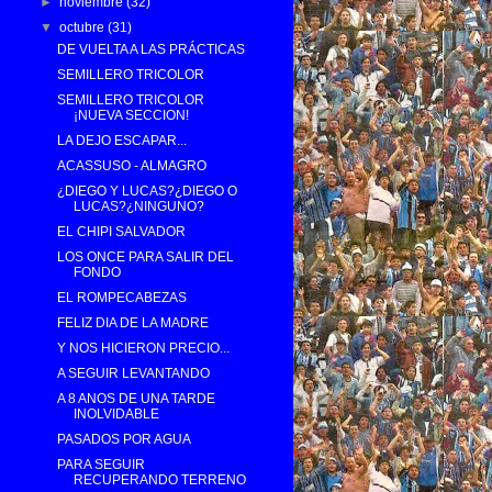
►
noviembre
(32)
▼
octubre
(31)
DE VUELTA A LAS PRÁCTICAS
SEMILLERO TRICOLOR
SEMILLERO TRICOLOR
¡NUEVA SECCION!
LA DEJO ESCAPAR...
ACASSUSO - ALMAGRO
¿DIEGO Y LUCAS?¿DIEGO O
LUCAS?¿NINGUNO?
EL CHIPI SALVADOR
LOS ONCE PARA SALIR DEL
FONDO
EL ROMPECABEZAS
FELIZ DIA DE LA MADRE
Y NOS HICIERON PRECIO...
A SEGUIR LEVANTANDO
A 8 ANOS DE UNA TARDE
INOLVIDABLE
PASADOS POR AGUA
PARA SEGUIR
RECUPERANDO TERRENO