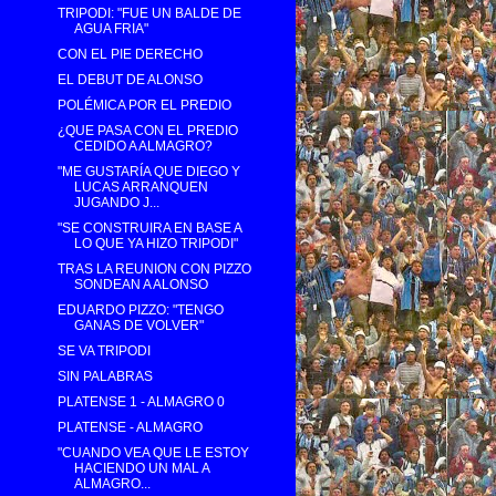
TRIPODI: "FUE UN BALDE DE
AGUA FRIA"
CON EL PIE DERECHO
EL DEBUT DE ALONSO
POLÉMICA POR EL PREDIO
¿QUE PASA CON EL PREDIO
CEDIDO A ALMAGRO?
"ME GUSTARÍA QUE DIEGO Y
LUCAS ARRANQUEN
JUGANDO J...
"SE CONSTRUIRA EN BASE A
LO QUE YA HIZO TRIPODI"
TRAS LA REUNION CON PIZZO
SONDEAN A ALONSO
EDUARDO PIZZO: "TENGO
GANAS DE VOLVER"
SE VA TRIPODI
SIN PALABRAS
PLATENSE 1 - ALMAGRO 0
PLATENSE - ALMAGRO
"CUANDO VEA QUE LE ESTOY
HACIENDO UN MAL A
ALMAGRO...