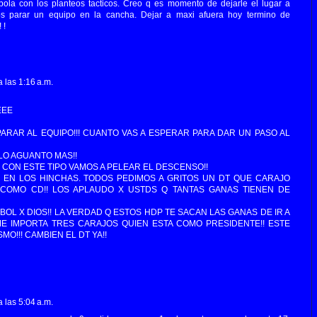
ola con los planteos tacticos. Creo q es momento de dejarle el lugar a
s parar un equipo en la cancha. Dejar a maxi afuera hoy termino de
 !
 las 1:16 a.m.
EEE
ARAR AL EQUIPO!!! CUANTO VAS A ESPERAR PARA DAR UN PASO AL
LO AGUANTO MAS!!
CON ESTE TIPO VAMOS A PELEAR EL DESCENSO!!
 EN LOS HINCHAS. TODOS PEDIMOS A GRITOS UN DT QUE CARAJO
COMO CD!! LOS APLAUDO X USTDS Q TANTAS GANAS TIENEN DE
OL X DIOS!! LA VERDAD Q ESTOS HDP TE SACAN LAS GANAS DE IR A
 ME IMPORTA TRES CARAJOS QUIEN ESTA COMO PRESIDENTE!! ESTE
MO!!! CAMBIEN EL DT YA!!
 las 5:04 a.m.