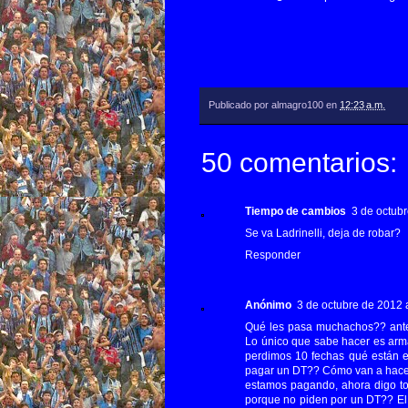
Publicado por
almagro100
en
12:23 a.m.
50 comentarios:
Tiempo de cambios
3 de octubr
Se va Ladrinelli, deja de robar?
Responder
Anónimo
3 de octubre de 2012 a
Qué les pasa muchachos?? antes
Lo único que sabe hacer es arma
perdimos 10 fechas qué están e
pagar un DT?? Cómo van a hacer,
estamos pagando, ahora digo t
porque no piden por un DT?? El 