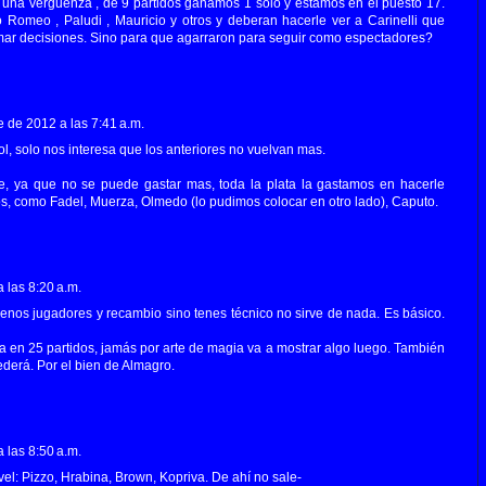
 una verguenza , de 9 partidos ganamos 1 solo y estamos en el puesto 17.
 Romeo , Paludi , Mauricio y otros y deberan hacerle ver a Carinelli que
omar decisiones. Sino para que agarraron para seguir como espectadores?
e de 2012 a las 7:41 a.m.
ol, solo nos interesa que los anteriores no vuelvan mas.
, ya que no se puede gastar mas, toda la plata la gastamos en hacerle
s, como Fadel, Muerza, Olmedo (lo pudimos colocar en otro lado), Caputo.
 las 8:20 a.m.
uenos jugadores y recambio sino tenes técnico no sirve de nada. Es básico.
 en 25 partidos, jamás por arte de magia va a mostrar algo luego. También
derá. Por el bien de Almagro.
 las 8:50 a.m.
l: Pizzo, Hrabina, Brown, Kopriva. De ahí no sale-