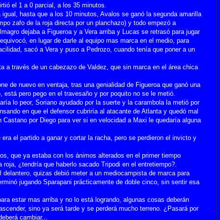
rtió el 1 a 0 parcial, a los 35 minutos.
 igual, hasta que a los 10 minutos, Avalos se ganó la segunda amarilla
tiempo zafo de la roja directa por un planchazo) y todo empezó a
lmagro dejaba a Figueroa y a Vera arriba y Lucas se retrasó para jugar
se equivocó, en lugar de darle al equipo mas marca en el medio, para
acilidad,
sacó a Vera y puso a Pedrozo, cuando tenía que poner a un
anta a través de un cabezazo de Valdez, que sin marca en el área chica
ne de nuevo en ventaja, tras una genialidad de Figueroa que ganó una
o, está pero pego en el travesaño y por poquito no se le metió.
ría lo peor, Soriano ayudado por la suerte y la carambola la metió por
ensando en que el defensor cubriría al atacante de Atlanta y quedó mal
on Castano por Diego para ver si en velocidad a Maxi le quedaría alguna
ra el partido a ganar y cortar la racha, pero se perdieron el invicto y
los, que ya estaba con los ánimos alterados en el primer tiempo
 roja, ¿tendría que haberlo sacado Tripodi en el entretiempo?.
l delantero, quizas debió meter a un mediocampista de marca para
erminó jugando Sparapani prácticamente de doble cinco, sin sentir esa
 para estar mas arriba y no lo está logrando, algunas cosas deberán
ascender, sino ya será tarde y se perderá mucho terreno. ¿Pasará por
deberá cambiar...