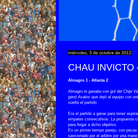
miércoles, 3 de octubre de 2012
CHAU INVICTO 
Almagro 1 - Atlanta 2
Almagro lo ganaba con gol del Chipi Ver
ganó Avalos que dejó al equipo con uno
vuelta el partido.
Era el partido a ganar para tener aspira
empates consecutivos. La propuesta co
para llegar a dicho objetivo.
En un primer tiempo parejo, con pocas 
sancionado por el arbitro por una mano