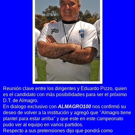
Reunión clave entre los dirigentes y Eduardo Pizzo, quien
es el candidato con más posibilidades para ser el próximo
D.T. de Almagro.
En dialogo exclusivo con
ALMAGRO100
nos confirmó su
deseo de volver a la institución y agregó que "Almagro tiene
plantel para estar arriba" y que este en este campeonato
pudo ver al equipo en varios partidos.
Respecto a sus pretensiones dijo que pondrá como