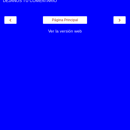
DEJANOS TU COMENTARIO
‹
›
Página Principal
Ver la versión web