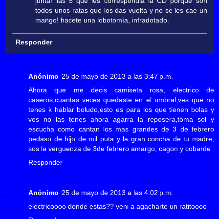
juntar las 5 que les correspondia la CD porque son
todos unos ratas que los das vuelta y no se les cae un
mango! hacete una lobotomía, infradotado.
Responder
Anónimo
25 de mayo de 2013 a las 3:47 p.m.
Ahora que me decis camiseta rosa, electrico de
caseros,cuantas veces quedaste en el umbral,ves que no
tenes k hablar boludo,esto es para los que tienen bolas y
vos no las tenes ahora agarra la reposera,toma sol y
escucha como cantan los mas grandes de 3 de febrero
pedaso de hijo de mil puta y la gran concha de tu madre,
sos la verguenza de 3de febrero amargo, cagon y cobarde
Responder
Anónimo
25 de mayo de 2013 a las 4:02 p.m.
electricoooo donde estas?? veni a agacharte un ratitoooo