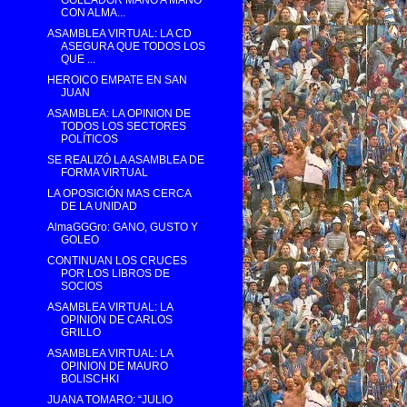
GOLEADOR MANO A MANO
CON ALMA...
ASAMBLEA VIRTUAL: LA CD
ASEGURA QUE TODOS LOS
QUE ...
HEROICO EMPATE EN SAN
JUAN
ASAMBLEA: LA OPINION DE
TODOS LOS SECTORES
POLÍTICOS
SE REALIZÓ LA ASAMBLEA DE
FORMA VIRTUAL
LA OPOSICIÓN MAS CERCA
DE LA UNIDAD
AlmaGGGro: GANO, GUSTO Y
GOLEO
CONTINUAN LOS CRUCES
POR LOS LIBROS DE
SOCIOS
ASAMBLEA VIRTUAL: LA
OPINION DE CARLOS
GRILLO
ASAMBLEA VIRTUAL: LA
OPINION DE MAURO
BOLISCHKI
JUANA TOMARO: “JULIO