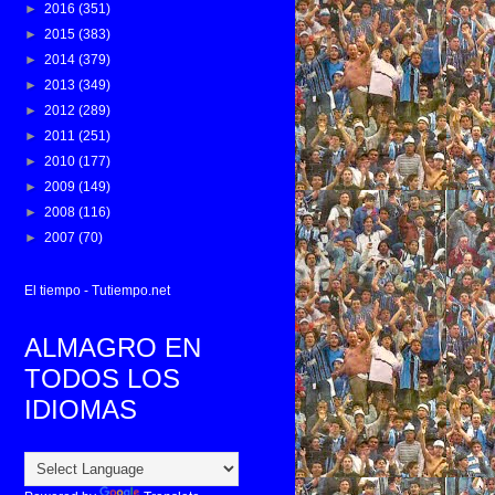
►
2016
(351)
►
2015
(383)
►
2014
(379)
►
2013
(349)
►
2012
(289)
►
2011
(251)
►
2010
(177)
►
2009
(149)
►
2008
(116)
►
2007
(70)
El tiempo - Tutiempo.net
ALMAGRO EN
TODOS LOS
IDIOMAS