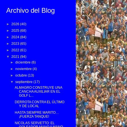
Archivo del Blog
►
2026
(40)
►
2025
(68)
►
2024
(84)
►
2023
(65)
►
2022
(61)
▼
2021
(94)
►
diciembre
(6)
►
noviembre
(4)
►
octubre
(13)
▼
septiembre
(17)
ALMAGRO CONSTRUYE UNA
CANCHA AUXILIAR EN EL
GOLF L...
DERROTA CONTRA EL ÚLTIMO
Y DE LOCAL
HASTA SIEMPRE MARITO…
¡FUERZA TANQUE!
NICOLAS SERVETTO: EL