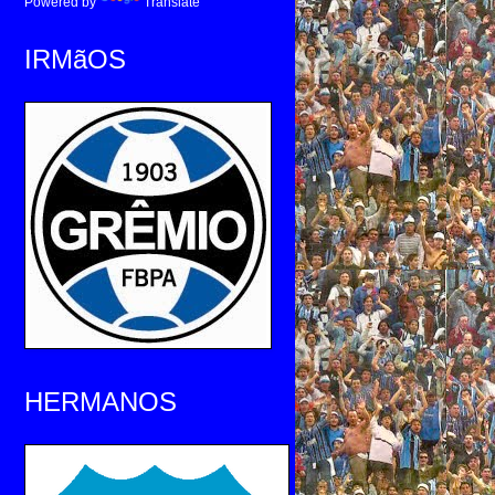
Powered by
Translate
IRMãOS
HERMANOS