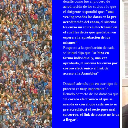
detalle como fue el proceso de
acreditación de los socios a lo que
el dirigente respondió que:
"una
vez ingresados los datos en la pre
acreditación del zoom, el sistema
les envió un correo electrónico en
el cual les decía que quedaban en
espera a la aprobación de los
mismos"
.
Respecto a la aprobación de cada
solicitud dijo que
"se hizo en
forma individual y, una vez
aprobado, el sistema les envía por
correo electrónico el link de
acceso a la Asamblea
"
Destacó además que en este tipo de
proceso es muy importante le
llenado correcto de los datos ya que
"
e
l correo electrónico al que se
manda es con el que cada socio se
pre acreditó, si el socio puso mal
su correo, el link de acceso no le va
a llegar
".