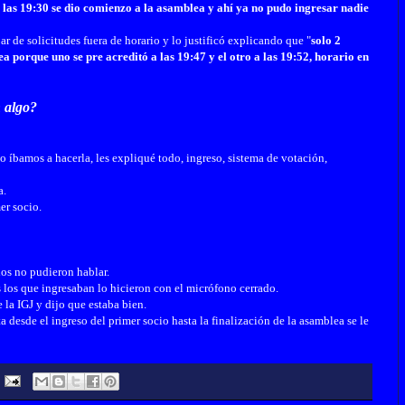
 las 19:30 se dio comienzo a la asamblea y ahí ya no pudo ingresar nadie
 de solicitudes fuera de horario y lo justificó explicando que "
s
olo 2
a porque uno se pre acreditó a las 19:47 y el otro a las 19:52, h
orario en
n algo?
íbamos a hacerla, les expliqué todo, ingreso, sistema de votación,
a.
mer socio.
ios no pudieron hablar.
 los que ingresaban lo hicieron con el micrófono cerrado.
la IGJ y dijo que estaba bien.
a desde el ingreso del primer socio hasta la finalización de la asamblea se le