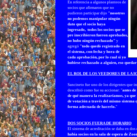
En referencia a algunos planteos de
socios que afirmaron que no
pudieron participar dijo
"n
osotros
no podemos manipular ningún
dato que el socio haya
ingresado,
todos los socios que se
pre inscribieron fueron aprobados,
no hubo ningún rechazado"
y
agregó
"todo quedó registrado en
el sistema, con fecha y hora de
cada aprobación, por lo cual si yo
hubiese rechazado a alguien, eso quedar
EL ROL DE LOS VEEDORES DE LA I
Sancineto fue uno de los dirigentes que i
describió como fue su accionar: "
antes de
de qué manera la realizaríamos, ya que 
de votación a través del mismo sistema q
forma adecuada de hacerlo.
"
DOS SOCIOS FUERA DE HORARIO
El sistema de acreditación se daba en dos
había socios en la sala de espera de Z