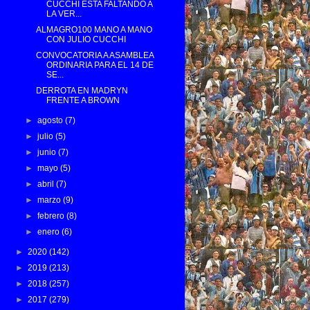
CUCCHI ESTA FALTANDO A
LA VER...
ALMAGRO100 MANO A MANO
CON JULIO CUCCHI
CONVOCATORIA A ASAMBLEA
ORDINARIA PARA EL 14 DE
SE...
DERROTA EN MADRYN
FRENTE A BROWN
►
agosto
(7)
►
julio
(5)
►
junio
(7)
►
mayo
(5)
►
abril
(7)
►
marzo
(9)
►
febrero
(8)
►
enero
(6)
►
2020
(142)
►
2019
(213)
►
2018
(257)
►
2017
(279)