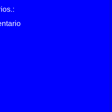
ios.:
ntario