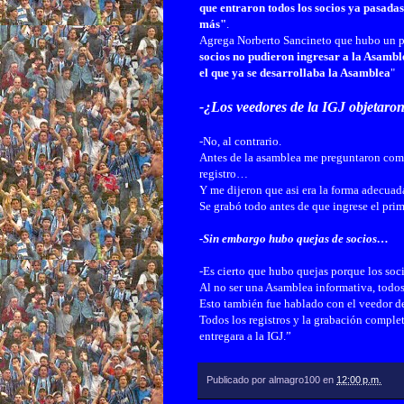
que entraron todos los socios ya pasadas
más"
.
Agrega Norberto Sancineto que hubo un par
socios no pudieron ingresar a la Asamble
el que ya se desarrollaba la Asamblea
"
-¿Los veedores de la IGJ objetaro
-No, al contrario.
Antes de la asamblea me preguntaron como 
registro…
Y me dijeron que asi era la forma adecuad
Se grabó todo antes de que ingrese el pri
-Sin embargo hubo quejas de socios…
-Es cierto que hubo quejas porque los soc
Al no ser una Asamblea informativa, todos
Esto también fue hablado con el veedor de 
Todos los registros y la grabación complet
entregara a la IGJ.”
Publicado por
almagro100
en
12:00 p.m.