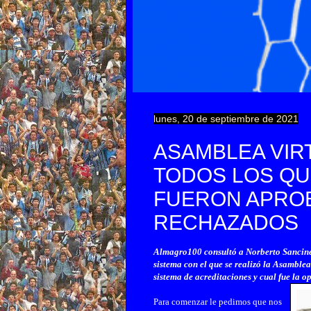
lunes, 20 de septiembre de 2021
ASAMBLEA VIR
TODOS LOS QU
FUERON APRO
RECHAZADOS
Almagro100 consultó a Norberto Sancinet
sistema con el que se realizó la Asamblea
sistema de acreditaciones y cual fue la o
Para comenzar le pedimos que nos