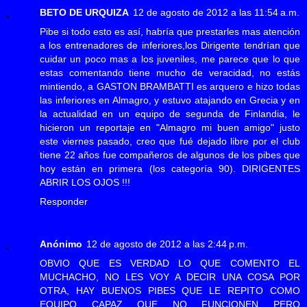
BETO DE URQUIZA
12 de agosto de 2012 a las 11:54 a.m.
Pibe si todo esto es así, habría que prestarles mas atención
a los entrenadores de inferiores,los Dirigente tendrían que
cuidar un poco mas a los juveniles, me parece que lo que
estas comentando tiene mucho de veracidad, no estás
mintiendo, a GASTON BRAMBATTI es arquero e hizo todas
las inferiores en Almagro, y estuvo atajando en Grecia y en
la actualidad en un equipo de segunda de Finlandia, le
hicieron un reportaje en "Almagro mi buen amigo" justo
este viernes pasado, creo que fué dejado libre por el club
tiene 22 años fue compañeros de algunos de los pibes que
hoy están en primera (los categoría 90). DIRIGENTES
ABRIR LOS OJOS !!!
Responder
Anónimo
12 de agosto de 2012 a las 2:44 p.m.
OBVIO QUE ES VERDAD LO QUE COMENTO EL
MUCHACHO, NO LES VOY A DECIR UNA COSA POR
OTRA, HAY BUENOS PIBES QUE LE REPITO COMO
EQUIPO CAPAZ QUE NO FUNCIONEN PERO