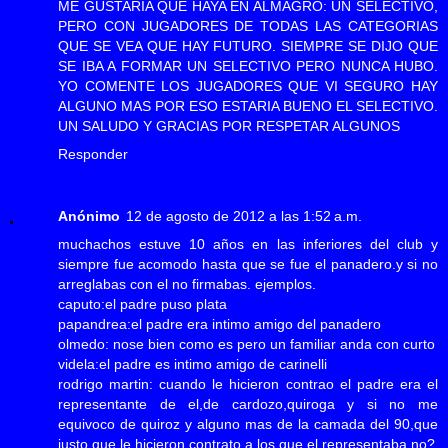
ME GUSTARIA QUE HAYA EN ALMAGRO: UN SELECTIVO,
PERO CON JUGADORES DE TODAS LAS CATEGORIAS
QUE SE VEA QUE HAY FUTURO. SIEMPRE SE DIJO QUE
SE IBA A FORMAR UN SELECTIVO PERO NUNCA HUBO.
YO COMENTE LOS JUGADORES QUE VI SEGURO HAY
ALGUNO MAS POR ESO ESTARIA BUENO EL SELECTIVO.
UN SALUDO Y GRACIAS POR RESPETAR ALGUNOS
Responder
Anónimo
12 de agosto de 2012 a las 1:52 a.m.
muchachos estuve 10 años en las inferiores del club y
siempre fue acomodo hasta que se fue el panadero.y si no
arreglabas con el no firmabas. ejemplos.
caputo:el padre puso plata
papandrea:el padre era intimo amigo del panadero
olmedo: nose bien como es pero un familiar anda con curto
videla:el padre es intimo amigo de carinelli
rodrigo martin: cuando le hicieron contrao el padre era el
representante de el,de cardozo,quiroga y si no me
equivoco de quiroz y alguno mas de la camada del 90,que
justo que le hicieron contrato a los que el representaba no?