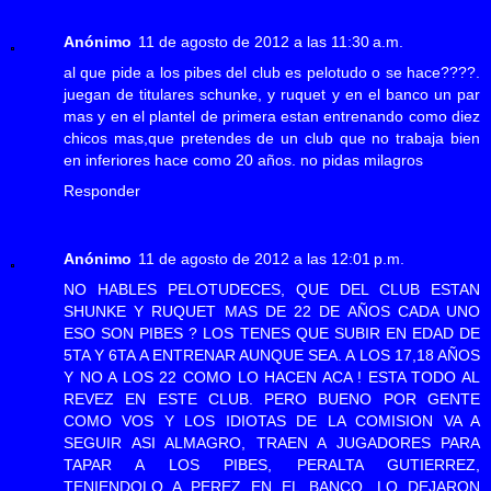
Anónimo
11 de agosto de 2012 a las 11:30 a.m.
al que pide a los pibes del club es pelotudo o se hace????.
juegan de titulares schunke, y ruquet y en el banco un par
mas y en el plantel de primera estan entrenando como diez
chicos mas,que pretendes de un club que no trabaja bien
en inferiores hace como 20 años. no pidas milagros
Responder
Anónimo
11 de agosto de 2012 a las 12:01 p.m.
NO HABLES PELOTUDECES, QUE DEL CLUB ESTAN
SHUNKE Y RUQUET MAS DE 22 DE AÑOS CADA UNO
ESO SON PIBES ? LOS TENES QUE SUBIR EN EDAD DE
5TA Y 6TA A ENTRENAR AUNQUE SEA. A LOS 17,18 AÑOS
Y NO A LOS 22 COMO LO HACEN ACA ! ESTA TODO AL
REVEZ EN ESTE CLUB. PERO BUENO POR GENTE
COMO VOS Y LOS IDIOTAS DE LA COMISION VA A
SEGUIR ASI ALMAGRO, TRAEN A JUGADORES PARA
TAPAR A LOS PIBES, PERALTA GUTIERREZ,
TENIENDOLO A PEREZ EN EL BANCO, LO DEJARON