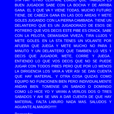
BUEN JUGADOR SABE CON LA BOCHA Y DE ARRIBA
GANA. EL 3 QUE VA Y VIENE TODAS, MUCHO FUTURO
TIENE, DE CABEZA GANA EN LAS DOS AREAS Y METE
GOLES JUGANDO CON LA PIERNA CAMBIADA. TIENE UN
DELANTERO QUE ES UN JUGADORAZO DE ESOS DE
POTRERO QUE VOS DECIS ESTE PIBE ES CRACK, SABE
CON LA PELOTA, DEMASIADA VIVEZA, TIRA LUJOS Y
METE GOLES. EN LA 5TA TENES UN VOLANTE POR
AFUERA QUE JUEGA Y METE MUCHO NO PARA 1
MINUTO Y UN DELANTERO QUE TAMBIEN LO VES Y
DECIS QUE JUGADOR, METE, CORRE Y JUEGA..
ENTIENDO LO QUE VOS DECIS QUE NO SE PUEDE
JUGAR CON TODOS PIBES PERO QUE POR LO MENOS
LA DIRIGENCIA LOS VAYA A VER ASI SE DAN CUENTA
QUE HAY MATERIAL. Y OTRA COSA QUIZAS COMO
EQUIPO NO FUNCIONEN BIEN PERO INDIVIDUALMENTE
ANDAN BIEN. TOMENSE UN SABADO O DOMINGO
COMO LO HICE YO Y VAYAN A VERLOS DOS O TRES
SABADOS Y AHI SE VAN A DAR CUENTA DE QUE HAY
MATERIAL, FALTA LABURO NADA MAS. SALUDOS Y
AGUANTE ALMAGRO!!!!!!
Responder