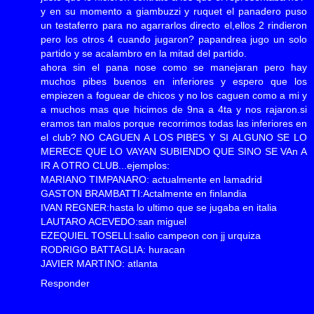
y en su momento a giambuzzi y ruquet el panadero puso
un testaferro para no agarrarlos directo el,ellos 2 rindieron
pero los otros 4 cuando jugaron? papandrea jugo un solo
partido y se acalambro en la mitad del partido.
ahora sin el pana nose como se manejaran pero hay
muchos pibes buenos en inferiores y espero que los
empiezen a foguear de chicos y no los caguen como a mi y
a muchos mas que hicimos de 9na a 4ta y nos rajaron.si
eramos tan malos porque recorrimos todas las inferiores en
el club? NO CAGUEN A LOS PIBES Y SI ALGUNO SE LO
MERECE QUE LO VAYAN SUBIENDO QUE SINO SE VAn A
IR A OTRO CLUB...ejemplos:
MARIANO TIMPANARO: actualmente en lamadrid
GASTON BRAMBATTI:Actalmente en finlandia
IVAN REGNER:hasta lo ultimo que se jugaba en italia
LAUTARO ACEVEDO:san miguel
EZEQUIEL TOSELLI:salio campeon con jj urquiza
RODRIGO BATTAGLIA: huracan
JAVIER MARTINO: atlanta
Responder