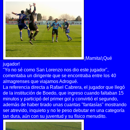
¡Mamita!¡Qué
jugador!
"Yo no sé como San Lorenzo nos dio este jugador",
comentaba un dirigente que se encontraba entre los 40
almagrenses que viajamos Adrogué.
La referencia directa a Rafael Cabrera, el jugador que llegó
de la institución de Boedo, que ingreso cuando faltaban 15
minutos y participó del primer gol y convirtió el segundo,
además de haber tirado unas cuantas "fantasías" mostrando
ser atrevido, inquieto y no le peso debutar en una categoría
tan dura, aún con su juventud y su físico menudito.