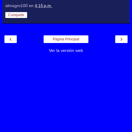
almagro100
en
4:15 p.m.
Compartir
‹
›
Página Principal
Ver la versión web