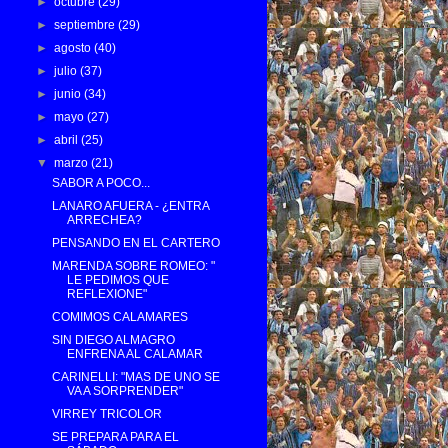
►
octubre
(29)
►
septiembre
(29)
►
agosto
(40)
►
julio
(37)
►
junio
(34)
►
mayo
(27)
►
abril
(25)
▼
marzo
(21)
SABOR A POCO...
LANARO AFUERA - ¿ENTRA
ARRECHEA?
PENSANDO EN EL CARTERO
MARENDA SOBRE ROMEO: "
LE PEDIMOS QUE
REFLEXIONE"
COMIMOS CALAMARES
SIN DIEGO ALMAGRO
ENFRENA AL CALAMAR
CARINELLI: "MAS DE UNO SE
VA A SORPRENDER"
VIRREY TRICOLOR
SE PREPARA PARA EL