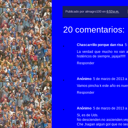
Publicado por
almagro100
en
6:53 p.m.
20 comentarios:
Chascarrillo porque dan risa
5
La verdad que mucho no van a a
histèricos de siempre, jajaja!!!!!!
Responder
Anónimo
5 de marzo de 2013 a 
Vamos pincha k este año es nues
Responder
Anónimo
5 de marzo de 2013 a 
Si, es de Uds.
No descienden.no ascienden,veg
Che ,hagan algun gol que no sea