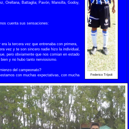
nez, Orellana, Battaglia; Pavón, Mansilla, Godoy,
, nos cuenta sus sensaciones:
r era la tercera vez que entrenaba con primera,
a vez y te son sincero nadie hizo la individual,
ue, pero obviamente que nos comian en estado
s bien y no hubo tanto nerviosismo.
omienzo del campeonato?
, estamos con muchas expectativas, con mucha
Federico Trípoli