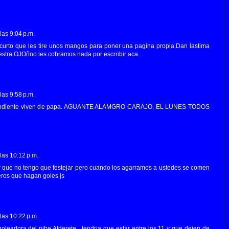
las 9:04 p.m.
 curto que les tire unos mangos para poner una pagina propia.Dan lastima
estra.OJOñno les cobramos nada por escrribir aca.
las 9:58 p.m.
endiente viven de papa. AGUANTE ALAMGRO CARAJO, EL LUNES TODOS
las 10:12 p.m.
 por que no tengo que festejar pero cuando los agarramos a ustedes se comen
eros que hagan goles js
las 10:22 p.m.
leadora del pibe Alderete , tendria que estar entre los 11 y que dejen de