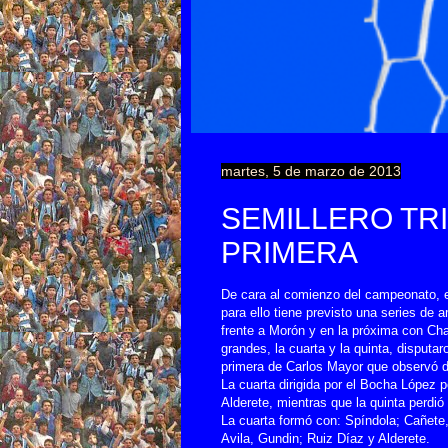
martes, 5 de marzo de 2013
SEMILLERO TR
PRIMERA
De cara al comienzo del campeonato, el 
para ello tiene previsto una series de
frente a Morón y en la próxima con Ch
grandes, la cuarta y la quinta, disputar
primera de Carlos Mayor que observó d
La cuarta dirigida por el Bocha López p
Alderete, mientras que la quinta perdió 
La cuarta formó con: Spíndola; Cañet
Avila, Gundin; Ruiz Díaz y Alderete.