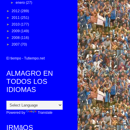
►
enero
(27)
►
2012
(289)
►
2011
(251)
►
2010
(177)
►
2009
(149)
►
2008
(116)
►
2007
(70)
El tiempo - Tutiempo.net
ALMAGRO EN
TODOS LOS
IDIOMAS
Powered by
Translate
IRMãOS