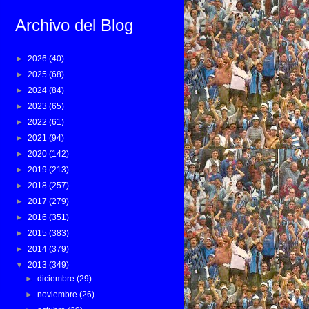
Archivo del Blog
►
2026
(40)
►
2025
(68)
►
2024
(84)
►
2023
(65)
►
2022
(61)
►
2021
(94)
►
2020
(142)
►
2019
(213)
►
2018
(257)
►
2017
(279)
►
2016
(351)
►
2015
(383)
►
2014
(379)
▼
2013
(349)
►
diciembre
(29)
►
noviembre
(26)