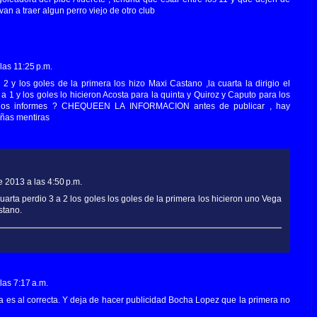
an a traer algun perro viejo de otro club
las 11:25 p.m.
a 2 y los goles de la primera los hizo Maxi Castano ,la cuarta la dirigio el
a 1 y los goles lo hicieron Acosta para la quinta y Quiroz y Caputo para los
a los informes ? CHEQUEEN LA INFORMACION antes de publicar , hay
eñas mentiras
 2013 a las 4:50 p.m.
cuarta perdio 3 a 2 los goles los goles de la primera los hicieron uno Vega
astano.
las 7:17 a.m.
na es al correcta. Y deja de hacer publicidad Bocha Lopez que la primera no