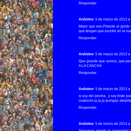
Responder
Anónimo
5 de marzo de 2013 a 
Mejor que eso.Pidanle al gordo
que tengan que escribir en la nu
Responder
Anónimo
5 de marzo de 2013 a 
Que grande que somos, que p
A LA CANCHA
Responder
Anónimo
5 de marzo de 2013 a 
si soy del pincha , y soy triste
cuatrochi ja ja ja pomgan delant
Responder
Anónimo
5 de marzo de 2013 a 
Seguimos viendo la capacidad go