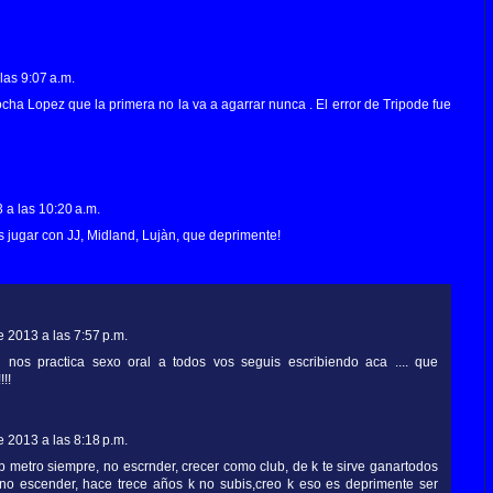
las 9:07 a.m.
ha Lopez que la primera no la va a agarrar nunca . El error de Tripode fue
 a las 10:20 a.m.
s jugar con JJ, Midland, Lujàn, que deprimente!
 2013 a las 7:57 p.m.
u nos practica sexo oral a todos vos seguis escribiendo aca .... que
!!
 2013 a las 8:18 p.m.
b metro siempre, no escrnder, crecer como club, de k te sirve ganartodos
l no escender, hace trece años k no subis,creo k eso es deprimente ser