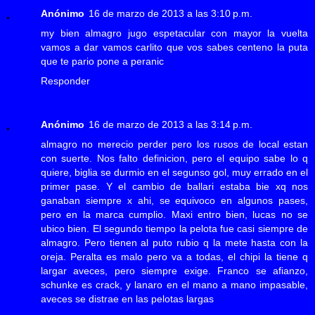
Anónimo
16 de marzo de 2013 a las 3:10 p.m.
my bien almagro jugo espetacular con mayor la vuelta
vamos a dar vamos carlito que vos sabes centeno la puta
que te pario pone a peranic
Responder
Anónimo
16 de marzo de 2013 a las 3:14 p.m.
almagro no merecio perder pero los rusos de local estan
con suerte. Nos falto definicion, pero el equipo sabe lo q
quiere, biglia se durmio en el segunso gol, muy errado en el
primer pase. Y el cambio de ballari estaba bie xq nos
ganaban siempre x ahi, se equivoco en algunos pases,
pero en la marca cumplio. Maxi entro bien, lucas no se
ubico bien. El segundo tiempo la pelota fue casi siempre de
almagro. Pero tienen al puto rubio q la mete hasta con la
oreja. Peralta es malo pero va a todas, el chipi la tiene q
largar aveces, pero siempre exige. Franco se afianzo,
schunke es crack, y lanaro en el mano a mano impasable,
aveces se distrae en las pelotas largas