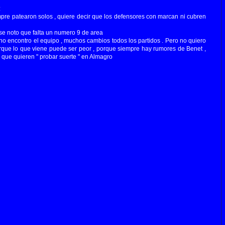
:
mpre patearon solos , quiere decir que los defensores con marcan ni cubren
z se noto que falta un numero 9 de area
i no encontro el equipo , muchos cambios todos los partidos . Pero no quiero
rque lo que viene puede ser peor , porque siempre hay rumores de Benet ,
 que quieren " probar suerte " en Almagro