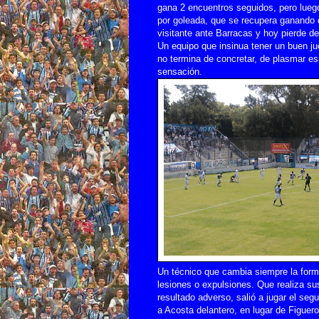
gana 2 encuentros seguidos, pero lueg
por goleada, que se recupera ganando 
visitante ante Barracas y hoy pierde de 
Un equipo que insinua tener un buen ju
no termina de concretar, de plasmar e
sensación.
Un técnico que cambia siempre la formac
lesiones o expulsiones. Que realiza su
resultado adverso, salió a jugar el se
a Acosta delantero, en lugar de Figuer