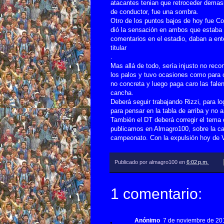
atacantes tenian que retroceder demasia
de conductor, fue una sombra.
Otro de los puntos bajos de hoy fue Col
dió la sensación en ambos que estaba 
comentarios en el estadio, daban a ent
titular
.
Mas allá de todo, sería injusto no rec
los palos y tuvo ocasiones como para co
no concreta y luego paga caro las fale
cancha.
Deberá seguir trabajando Rizzi, para lo
para pensar en la tabla de arriba y no 
También el DT deberá corregir el tema 
publicamos en Almagro100, sobre la ca
campeonato. Con la expulsión hoy de 
Publicado por
almagro100
en
6:02 p.m.
1 comentario:
Anónimo
7 de noviembre de 201