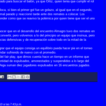
do para buscar el balón, ya que Ortiz, quien tenia que cumplir el rol
oca, si bien el primer gol fue un golazo, al igual que en el segundo,
mal parado y reaccionó tarde ante dos remates a colocar. Los
ender como que se reavivo la polémica por quien tiene que ser el uno
onocer que en el desarrollo del encuentro Almagro tuvo dos remates en
nvertir, pero volvemos a lo del principio un equipo que insinua, pero
ncias defensivas y de recuperación sobre todo en la mitad de la
grar que el equipo consiga un equilibrio pueda hacer pie en el torneo
andar sufriendo de nuevo con el promedio.
del fair play, que dimos cuenta hace un tiempo en un informe que
ntidad de expulsados, amonestados y suspendidos a lo largo del
Vega suman diez jugadores expulsados en 16 encuentros jugados.
0 a las 7:43 p.m.