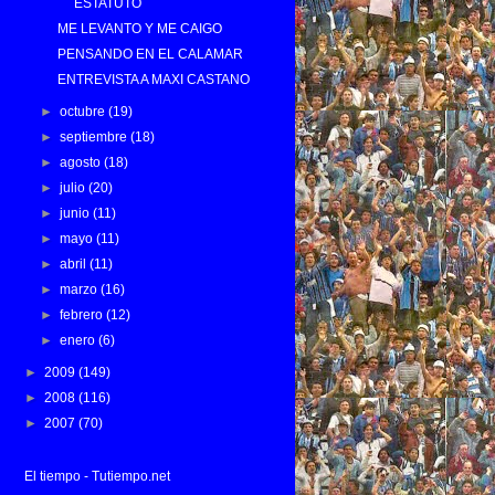
ESTATUTO
ME LEVANTO Y ME CAIGO
PENSANDO EN EL CALAMAR
ENTREVISTA A MAXI CASTANO
►
octubre
(19)
►
septiembre
(18)
►
agosto
(18)
►
julio
(20)
►
junio
(11)
►
mayo
(11)
►
abril
(11)
►
marzo
(16)
►
febrero
(12)
►
enero
(6)
►
2009
(149)
►
2008
(116)
►
2007
(70)
El tiempo - Tutiempo.net