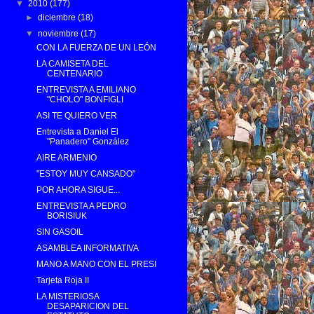
▼
2010
(177)
►
diciembre
(18)
▼
noviembre
(17)
CON LA FUERZA DE UN LEÓN
LA CAMISETA DEL
CENTENARIO
ENTREVISTA A EMILIANO
"CHOLO" BONFIGLI
ASI TE QUIERO VER
Entrevista a Daniel El
"Panadero" González
AIRE ARMENIO
"ESTOY MUY CANSADO"
POR AHORA SIGUE...
ENTREVISTA A PEDRO
BORISIUK
SIN GASOIL
ASAMBLEA INFORMATIVA
MANO A MANO CON EL PRESI
Tarjeta Roja II
LA MISTERIOSA
DESAPARICION DEL