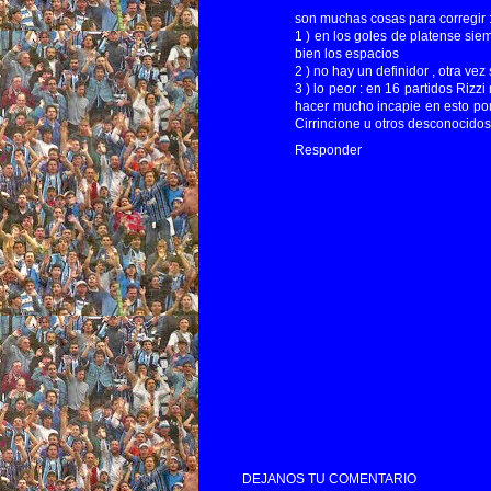
son muchas cosas para corregir 
1 ) en los goles de platense sie
bien los espacios
2 ) no hay un definidor , otra ve
3 ) lo peor : en 16 partidos Rizz
hacer mucho incapie en esto po
Cirrincione u otros desconocidos
Responder
DEJANOS TU COMENTARIO