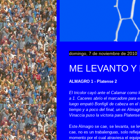
domingo, 7 de noviembre de 2010
ME LEVANTO Y
ALMAGRO 1 - Platense 2
El tricolor cayó ante el Calamar como l
a 1. Caceres abrío el marcadore para el
luego empató Bonfigli de cabeza en el
tiempo y a poco del final, un ex Almagr
Vinaccia puso la victoria para Platense
Este Almagro se cae, se levanta, se le
cae, no es un trabalenguas, solo refleja
momento por el cual atraviesa el equip