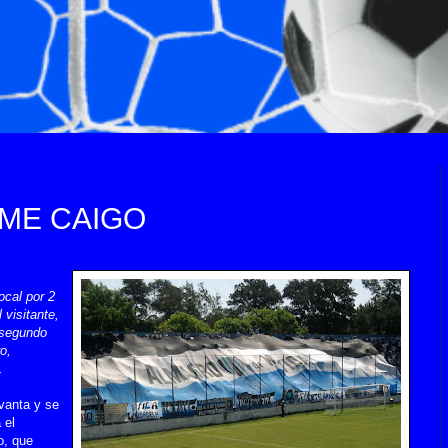
 ME CAIGO
ocal por 2
 visitante,
 segundo
o,
.
vanta y se
 el
o, que