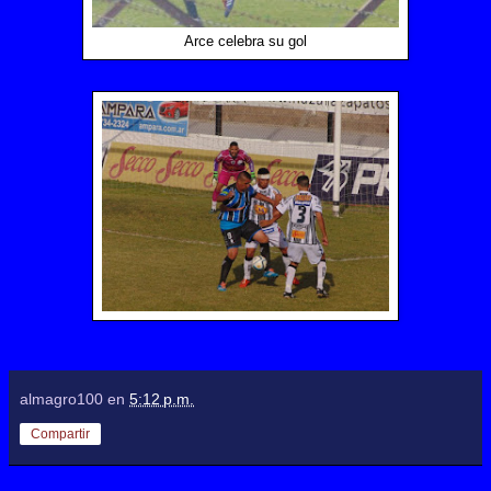
Arce celebra su gol
almagro100
en
5:12 p.m.
Compartir