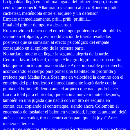
La igualdad llegó en la última jugada del primer tiempo, tras un
centro que conectó Altamirano y camino al arco Ronconi pudo
cachetear, metiéndola entre el arquero y un defensor.
Empate e inmediatamente, priiii, priiii, priiiiiiii....
Final del primer tiempo y a descansar.
Ruiz movió en banco en el entretiempo, poniendo a Colombini y
sacando a Holgado, y esa modificación le traería resultados
positivos que se sumarían al efecto psicológico del empate
conseguido en el epílogo de la primera parte.
No tardaría mucho en llegar la segunda alegría de la tarde.
Centro a favor del local, del que Almagro logró armar una contra
letal que se inició con una corrida de Arce, imparable por derecha,
acomodando el cuerpo para poner una habilitación profunda y
prefecta para Matías Ruiz Sosa que en velocidad la domino con el
empeine del pie izquierdo e inmediatamente logró darle con la
punta del botín definiendo ante el arquero que nada pudo hacer.
Locura total para el tricolor, que encima nueve minutos después,
también en una jugada que nació con un tiro de esquina en
contra, casi copiando el contrataque, siendo ahora Colombini el
encargado de trasladar el balón en velocidad, luego la aguantó, dejó
atrás a su marcador, tiró el centro atrás para que "la joya" Arce
metiera el tercero.
A partir de entonces Almagro empezó a florearse y el local a chocar