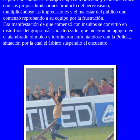
con sus propias limitaciones producto del nerviosismo,
multiplicándose las imprecisiones y el malestar del público que
comenzó reprobando a su equipo por la frustración.
Esa manifestación de que comenzó con insultos se convirtió en
disturbios del grupo más caracterizado, que hicieron un agujero en
el alambrado olímpico y terminaron enfrentándose con la Policía,
situación por la cual el árbitro suspendió el encuentro