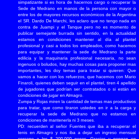
simpatizante si es hora de hacernos cargo o recuperar la
Sede de Medrano en manos de la persona con mayor o
entre los de mayores recursos económicos de la Argentina
el SR. Dardo De Marchi, les aclaro que no tengo nada en
contra de Juampi y el Tanque pero no es momento de
publicar semejante burrada sin sentido, en la actualidad
estamos en condiciones mantener al día al plantel
profesional y casi a todos los empleados, como hacemos
para equipar y mantener la sede de Medrano la parte
edilicia y la maquinaria profesional necesaria, no sean
ingenuos o boludos, hay muchas cosas para proponer mas
importantes, les doy temas para tratar si quieren: Que
vamos a hacer con los refuerzos, que hacemos con Mario
Finaroli, quienes deben seguir en el plantel, tiren 4 apellido
de jugadores que podrían ser contratados o si están en
condiciones de jugar en Almagro.
Zumpa y Rojas miren la cantidad de temas mas productivos
para tratar, que como tiraron ustedes en ir a la carga y
recuperar la sede de Medrano que no estamos en
condiciones de mantenerla ni 3 meses.
PD: recuerden al señor Fuentes que iba a recuperar el
tenis en Almagro y nos iba a dejar un ingreso mensual
cercano a los $ 200.000 pesos. Gracias y pongan en