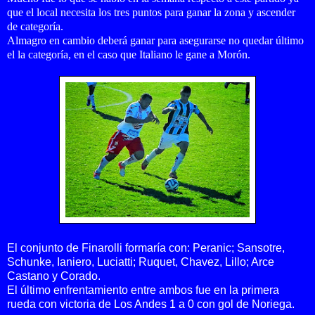
que el local necesita los tres puntos para ganar la zona y ascender
de categoría.
Almagro en cambio deberá ganar para asegurarse no quedar último
el la categoría, en el caso que Italiano le gane a Morón.
El conjunto de Finarolli formaría con:
Peranic; Sansotre,
Schunke, Ianiero, Luciatti; Ruquet, Chavez, Lillo; Arce
Castano y
Corado.
El último enfrentamiento entre ambos fue en la primera
rueda con victoria de Los Andes 1 a 0 con gol de Noriega.