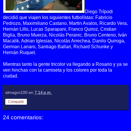
Diego Trípodi
decidió que viajen los siguientes futbolístas:
Fabricio
Pedrozo, Maximiliano Castano, Martin Avalos
,
Ricardo Vera,
Hernán Lillo, Lucas Sparapani, Franco Quiroz, Cristian
Biglia, Bruno Muerza,
Nicolás Peranic, Bruno Centeno,
Iván
Macalik, Adrian Iglesias, Nicolás Arrechea, Danilo Quiroga,
German Lanaro, Santiago Ballari, Richard Schunke y
Hernán Ruquet.
Mientras tanto la gente tricolor va llegando a Rosario y ya se
ven hinchas con la camiseta y los colores por toda la
ciudad.
almagro100
en
7:14 p.m.
Compartir
24 comentarios: