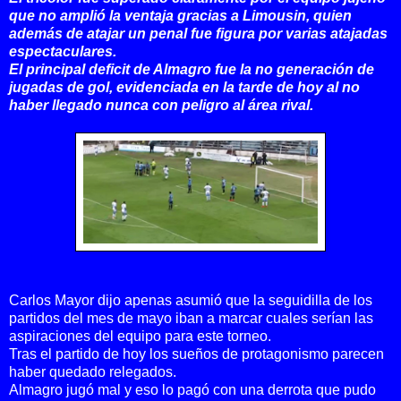
que no amplió la ventaja gracias a Limousin, quien
además de atajar un penal fue figura por varias atajadas
espectaculares.
El principal deficit de Almagro fue la no generación de
jugadas de gol, evidenciada en la tarde de hoy al no
haber llegado nunca con peligro al área rival.
Carlos Mayor dijo apenas asumió que la seguidilla de los
partidos del mes de mayo iban a marcar cuales serían las
aspiraciones del equipo para este torneo.
Tras el partido de hoy los sueños de protagonismo parecen
haber quedado relegados.
Almagro jugó mal y eso lo pagó con una derrota que pudo