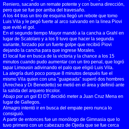
Reniero, sacando un remate potente y con buena dirección,
pero que se fue por arriba del travesaño.
A los 44 tras un tiro de esquina llegó un rebote que tomo
Luis Vila y le pegó fuerte al arco salvando en la linea Piovi
que evitó el gol.
En el segundo tiempo Mayor mandó a la cancha a Grahl en
lugar de Scatolaro y a los 9 tuvo que hacer la segunda
variante, forzado por un fuerte golpe que recibió Piovi
dejando la cancha para que ingrese Morales.
El local fue en busca de la victoria y la chance a los 15
minutos cuando pudo aumentar con un tiro penal, que logró
tapar Limousin adivinando el palo que eligió Luis Vila.
La alegría duró poco porque 8 minutos después fue el
mismo Vila quien con una "guapeada" superó dos hombres
(Arrechea y Di Benedetto) se metió en el área y definió ante
la salida del arquero tricolor.
Abajo por un gol El DT decidió meter a Juan Cruz Mena en
lugar de Gallegos.
Almagro intentó ir en busca del empate pero nunca lo
consiguió.
A partir de entonces fue un monólogo de Gimnasia que lo
tuvo primero con un cabezazo de Ojeda que se fue cerca