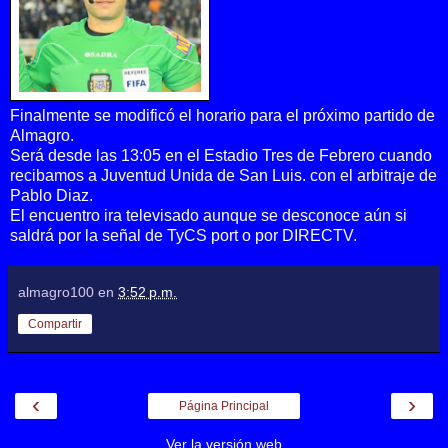
Finalmente se modificó el horario para el próximo partido de
Almagro.
Será desde las 13:05 en el Estadio Tres de Febrero cuando
recibamos a Juventud Unida de San Luis. con el arbitraje de
Pablo Diaz.
El encuentro ira televisado aunque se desconoce aún si
saldrá por la señal de TyCS port o por DIRECTV.
almagro100
en
3:52 p.m.
Compartir
‹
›
Página Principal
Ver la versión web