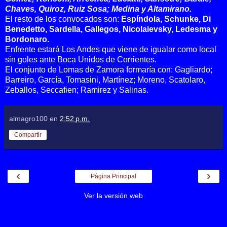
Chaves, Quiroz, Ruiz Sosa; Medina y Altamirano.
El resto de los convocados son:
Espíndola, Schunke, Di
Benedetto, Sardella, Gallegos, Nicolaievsky, Ledesma y
Bordonaro.
Enfrente estará Los Andes que viene de igualar como local
sin goles ante Boca Unidos de Corrientes.
El conjunto de Lomas de Zamora formaría con: Gagliardo;
Barreiro, García, Tomasini, Martínez; Moreno, Scatolaro,
Zeballos, Seccafien; Ramirez y Salinas.
almagro100
en
2:52 p.m.
Compartir
‹
›
Página Principal
Ver la versión web