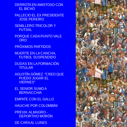
DERROTA EN AMISTOSO CON
EL BICHO
FALLECIO EL EX PRESIDENTE
JOSE PEREIRO
SEMILLERO TRICOLOR Y
FUTSAL
PORQUE CADA PUNTO VALE
ORO
PRÓXIMOS PARTIDOS
MUERTE EN LA CANCHA,
FUTBOL SUSPENDIDO
DUDAS EN LA FORMACIÓN
TITULAR
AGUSTÍN GÓMEZ: "CREO QUE
PUEDO JUGAR EL
VIERNES"
EL SENIOR SUMO A
BERNACCHIA
EMPATE CON EL GALLO
HAUCHE POR COLOMBINI
PREVIA: ALMAGRO -
DEPORTIVO MORÓN
DE CARA AL LUNES