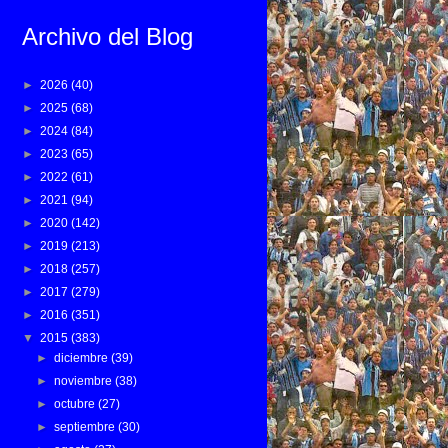
Archivo del Blog
►
2026
(40)
►
2025
(68)
►
2024
(84)
►
2023
(65)
►
2022
(61)
►
2021
(94)
►
2020
(142)
►
2019
(213)
►
2018
(257)
►
2017
(279)
►
2016
(351)
▼
2015
(383)
►
diciembre
(39)
►
noviembre
(38)
►
octubre
(27)
►
septiembre
(30)