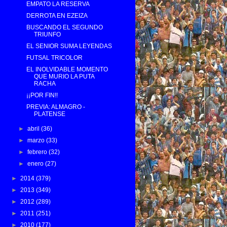
EMPATO LA RESERVA
DERROTA EN EZEIZA
BUSCANDO EL SEGUNDO
TRIUNFO
EL SENIOR SUMA LEYENDAS
FUTSAL TRICOLOR
EL INOLVIDABLE MOMENTO
QUE MURIO LA PUTA
RACHA
¡¡POR FIN!!
PREVIA: ALMAGRO -
PLATENSE
►
abril
(36)
►
marzo
(33)
►
febrero
(32)
►
enero
(27)
►
2014
(379)
►
2013
(349)
►
2012
(289)
►
2011
(251)
►
2010
(177)