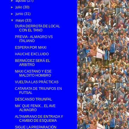
►
agosto
(27)
►
julio
(30)
►
junio
(31)
▼
mayo
(33)
DURA DERROTA DE LOCAL
CON EL TANO
PREVIA - ALMAGRO VS
ITALIANO
ESPERA POR MAXI
HAUCHE EXCLUIDO
BERMÚDEZ SERÁ EL
ARBITRO
MAXI CASTANO Y ESE
MALDITO HOMBRO
VUELTA A LAS PRÁCTICAS
CATARATA DE TRIUNFOS EN
FUTSAL
DESCANSO TRIUNFAL
MA´ QUE FENIX... EL AVE
ALMAGRO
ALTAMIRANO DE ENTRADA Y
CAMBIO DE ESQUEMA
SIGUE LA PREPARACIÓN