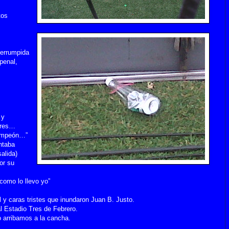
tos
terrumpida
penal,
 y
dores…
Campeón…”
entaba
alida)
or su
 como lo llevo yo”
 y caras tristes que inundaron Juan B. Justo.
al Estadio Tres de Febrero.
 arribamos a la cancha.