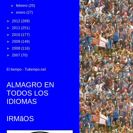
►
febrero
(25)
►
enero
(27)
►
2012
(289)
►
2011
(251)
►
2010
(177)
►
2009
(149)
►
2008
(116)
►
2007
(70)
El tiempo - Tutiempo.net
ALMAGRO EN
TODOS LOS
IDIOMAS
IRMãOS