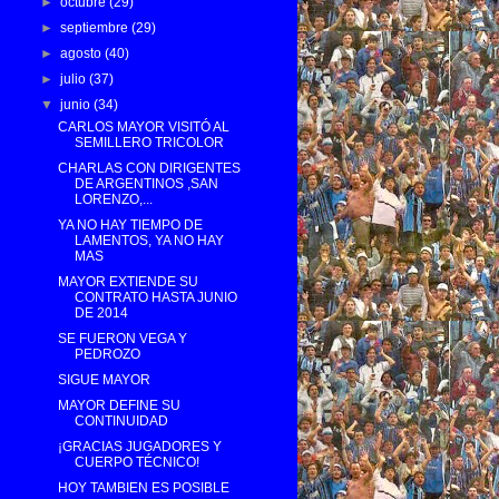
►
octubre
(29)
►
septiembre
(29)
►
agosto
(40)
►
julio
(37)
▼
junio
(34)
CARLOS MAYOR VISITÓ AL
SEMILLERO TRICOLOR
CHARLAS CON DIRIGENTES
DE ARGENTINOS ,SAN
LORENZO,...
YA NO HAY TIEMPO DE
LAMENTOS, YA NO HAY
MAS
MAYOR EXTIENDE SU
CONTRATO HASTA JUNIO
DE 2014
SE FUERON VEGA Y
PEDROZO
SIGUE MAYOR
MAYOR DEFINE SU
CONTINUIDAD
¡GRACIAS JUGADORES Y
CUERPO TÉCNICO!
HOY TAMBIEN ES POSIBLE