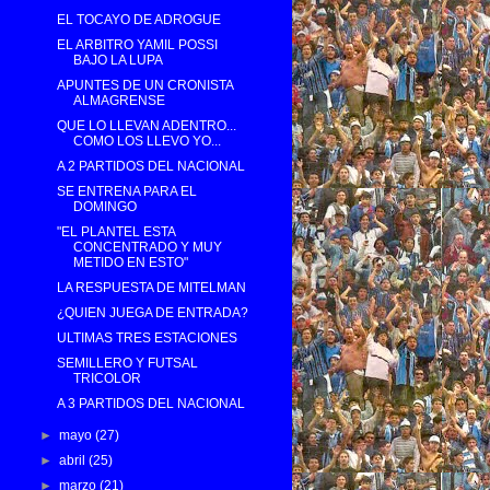
EL TOCAYO DE ADROGUE
EL ARBITRO YAMIL POSSI
BAJO LA LUPA
APUNTES DE UN CRONISTA
ALMAGRENSE
QUE LO LLEVAN ADENTRO...
COMO LOS LLEVO YO...
A 2 PARTIDOS DEL NACIONAL
SE ENTRENA PARA EL
DOMINGO
"EL PLANTEL ESTA
CONCENTRADO Y MUY
METIDO EN ESTO"
LA RESPUESTA DE MITELMAN
¿QUIEN JUEGA DE ENTRADA?
ULTIMAS TRES ESTACIONES
SEMILLERO Y FUTSAL
TRICOLOR
A 3 PARTIDOS DEL NACIONAL
►
mayo
(27)
►
abril
(25)
►
marzo
(21)