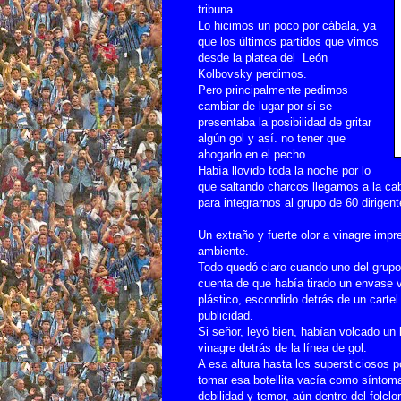
tribuna.
Lo hicimos un poco por cábala, ya
que los últimos partidos que vimos
desde la platea del León
Kolbovsky
perdimos.
Pero principalmente pedimos
cambiar de lugar por si se
presentaba la posibilidad de gritar
algún gol y así. no tener que
ahogarlo en el pecho.
Había llovido toda la noche por lo
que saltando charcos llegamos a la c
para integrarnos al grupo de 60 dirigent
Un extraño y fuerte olor a vinagre impr
ambiente.
Todo quedó claro cuando uno del grupo
cuenta de que había tirado un envase 
plástico, escondido detrás de un cartel
publicidad.
Si señor, leyó bien, habían volcado un l
vinagre detrás de la línea de gol.
A esa altura hasta los supersticiosos 
tomar esa botellita vacía como síntom
debilidad y temor, aún dentro del folclo