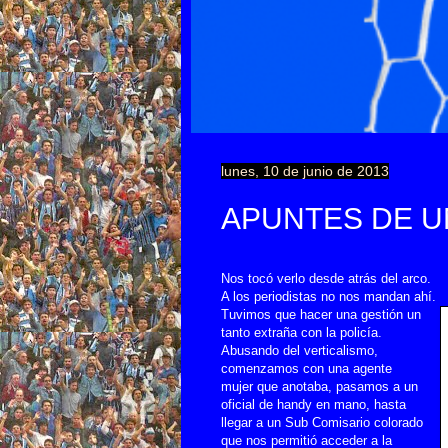
lunes, 10 de junio de 2013
APUNTES DE U
Nos tocó verlo desde atrás del arco.
A los periodistas no nos mandan ahí.
Tuvimos que hacer una gestión un
tanto extraña con la policía.
Abusando del verticalismo,
comenzamos con una agente
mujer que anotaba, pasamos a un
oficial de h
andy en mano, hasta
llegar a un Sub Comisario colorado
que nos permitió acceder a la