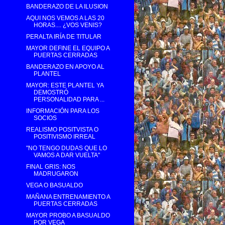
BANDERAZO DE LA ILUSION
AQUI NOS VEMOS A LAS 20
HORAS.... ¿VOS VENIS?
PERALTA IRÍA DE TITULAR
MAYOR DEFINE EL EQUIPO A
PUERTAS CERRADAS
BANDERAZO EN APOYO AL
PLANTEL
MAYOR: ESTE PLANTEL YA
DEMOSTRÓ
PERSONALIDAD PARA ...
INFORMACIÓN PARA LOS
SOCIOS
REALISMO POSITVISTA O
POSITIVISMO IRREAL
"NO TENGO DUDAS QUE LO
VAMOS A DAR VUELTA"
FINAL GRIS: NOS
MADRUGARON
VEGA O BASUALDO
MAÑANA ENTRENAMIENTO A
PUERTAS CERRADAS
MAYOR PROBO A BASUALDO
POR VEGA