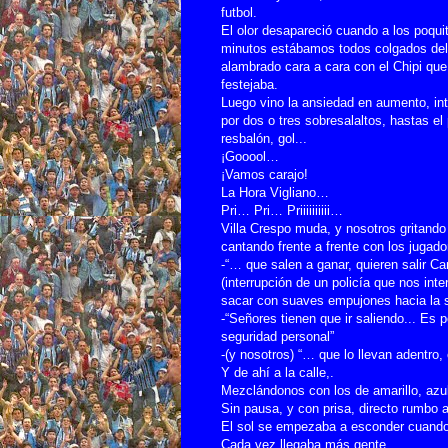
futbol.
El olor desapareció cuando a los poqui
minutos estábamos todos colgados del
alambrado cara a cara con el Chipi que
festejaba.
Luego vino la ansiedad en aumento, in
por dos o tres sobresalaltos, hastas el 
resbalón, gol...
¡Gooool…
¡Vamos carajo!
La Hora Vigliano…
Pri… Pri… Priiiiiiiiii…
Villa Crespo muda, y nosotros gritando
cantando frente a frente con los juga
-“… que salen a ganar, quieren salir 
(interrupción de un policía que nos int
sacar con suaves empujones hacia la s
-“Señores tienen que ir saliendo... Es p
seguridad personal”
-(y nosotros) “… que lo llevan adentro,
Y de ahí a la calle,.
Mezclándonos con los de amarillo, azul
Sin pausa, y con prisa, directo rumbo 
El sol se empezaba a esconder cuando
Cada vez llegaba más gente.