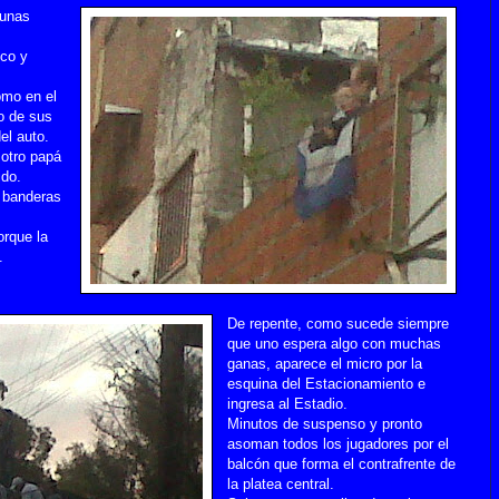
gunas
nco y
omo en el
o de sus
el auto.
 otro papá
ido.
n banderas
orque la
.
De repente, como sucede siempre
que uno espera algo con muchas
ganas, aparece el micro por la
esquina del Estacionamiento e
ingresa al Estadio.
Minutos de suspenso y p
ronto
asoman todos los jugadores por el
balcón que forma el contrafrente de
la platea central.