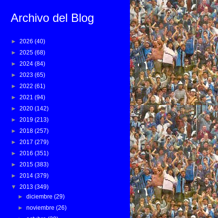
Archivo del Blog
►
2026
(40)
►
2025
(68)
►
2024
(84)
►
2023
(65)
►
2022
(61)
►
2021
(94)
►
2020
(142)
►
2019
(213)
►
2018
(257)
►
2017
(279)
►
2016
(351)
►
2015
(383)
►
2014
(379)
▼
2013
(349)
►
diciembre
(29)
►
noviembre
(26)