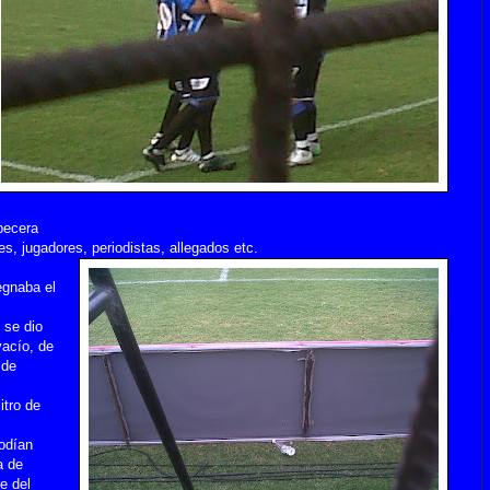
abecera
es, jugadores, periodistas, allegados etc.
egnaba el
 se dio
vacío, de
 de
itro de
podían
a de
re del