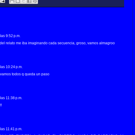
las 9:52 p.m.
del relato me iba imaginando cada secuencia, groso, vamos almagroo
las 10:24 p.m.
o, vamos todos q queda un paso
las 11:38 p.m.
!!
las 11:41 p.m.