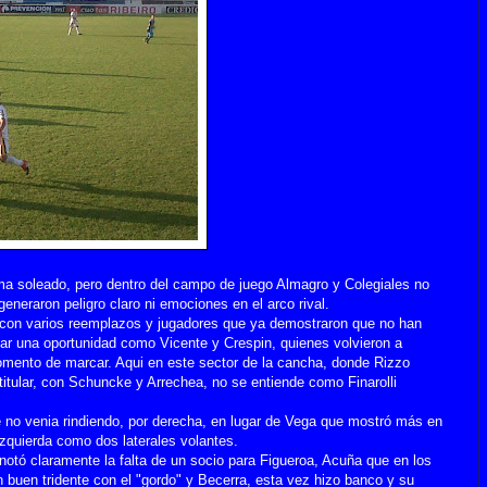
ima soleado, pero dentro del campo de juego Almagro y Colegiales no
eneraron peligro claro ni emociones en el arco rival.
 con varios reemplazos y jugadores que ya demostraron que no han
dar una oportunidad como Vicente y Crespin, quienes volvieron a
omento de marcar. Aqui en este sector de la cancha, donde Rizzo
titular, con Schuncke y Arrechea, no se entiende como Finarolli
e no venia rindiendo, por derecha, en lugar de Vega que mostró más en
izquierda como dos laterales volantes.
otó claramente la falta de un socio para Figueroa, Acuña que en los
 buen tridente con el "gordo" y Becerra, esta vez hizo banco y su