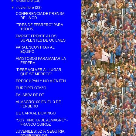
►
diciembre
(18)
▼
noviembre
(23)
CONFERENCIA DE PRENSA
DE LA CD
"TRES DE FEBRERO" PARA
TODOS
EMPATE FRENTE A LOS
SUPLENTES DE QUILMES
PARA ENCONTRAR AL
EQUIPO
AMISTOSOS PARA MATAR LA
ESPERA
"DEBE VOLVER AL LUGAR
QUE SE MERECE"
PREOCUPAN Y NO MIENTEN
PURO PELOTAZO
PALABRA DE DT
ALMAGRO100 EN EL 3 DE
FERBERO
DE CARA AL DOMINGO
"SOY HINCHA DE ALMAGRO" -
FRANCO QUIROZ
JUVENILES: 52 % SEGUIRIA
PONIENDOLOS