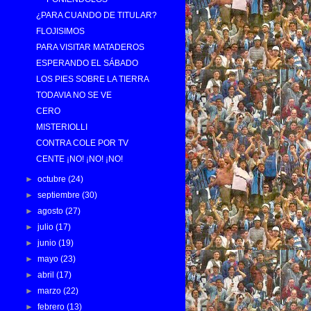
¿PARA CUANDO DE TITULAR?
FLOJISIMOS
PARA VISITAR MATADEROS
ESPERANDO EL SÁBADO
LOS PIES SOBRE LA TIERRA
TODAVIA NO SE VE
CERO
MISTERIOLLI
CONTRA COLE POR TV
CENTE ¡NO! ¡NO! ¡NO!
►
octubre
(24)
►
septiembre
(30)
►
agosto
(27)
►
julio
(17)
►
junio
(19)
►
mayo
(23)
►
abril
(17)
►
marzo
(22)
►
febrero
(13)