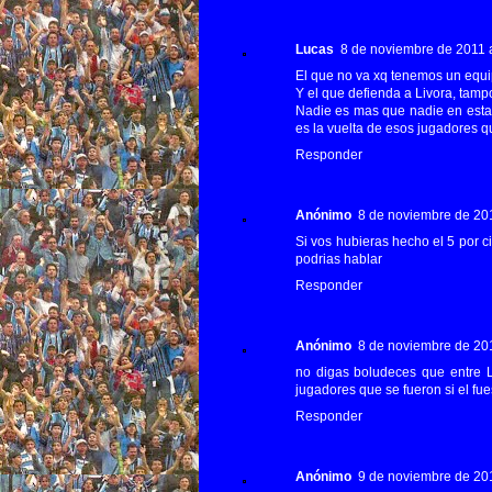
Lucas
8 de noviembre de 2011 a
El que no va xq tenemos un equi
Y el que defienda a Livora, tamp
Nadie es mas que nadie en esta 
es la vuelta de esos jugadores 
Responder
Anónimo
8 de noviembre de 201
Si vos hubieras hecho el 5 por ci
podrias hablar
Responder
Anónimo
8 de noviembre de 201
no digas boludeces que entre Li
jugadores que se fueron si el fu
Responder
Anónimo
9 de noviembre de 201