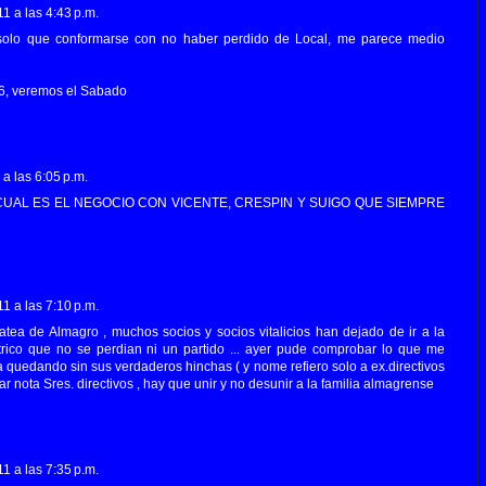
1 a las 4:43 p.m.
, solo que conformarse con no haber perdido de Local, me parece medio
 6, veremos el Sabado
a las 6:05 p.m.
UAL ES EL NEGOCIO CON VICENTE, CRESPIN Y SUIGO QUE SIEMPRE
1 a las 7:10 p.m.
tea de Almagro , muchos socios y socios vitalicios han dejado de ir a la
 trico que no se perdian ni un partido ... ayer pude comprobar lo que me
 quedando sin sus verdaderos hinchas ( y nome refiero solo a ex.directivos
omar nota Sres. directivos , hay que unir y no desunir a la familia almagrense
1 a las 7:35 p.m.