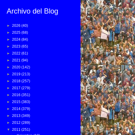
Archivo del Blog
►
2026
(40)
►
2025
(68)
►
2024
(84)
►
2023
(65)
►
2022
(61)
►
2021
(94)
►
2020
(142)
►
2019
(213)
►
2018
(257)
►
2017
(279)
►
2016
(351)
►
2015
(383)
►
2014
(379)
►
2013
(349)
►
2012
(289)
▼
2011
(251)