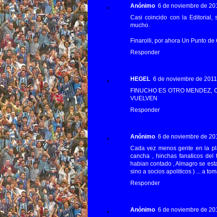
Anónimo
6 de noviembre de 201
Casi coincido con la Editorial
mucho.
Finarolli, por ahora Un Punto de
Responder
HEGEL
6 de noviembre de 2011 
FINUCHO ES OTRO MENDEZ, C
VUELVEN
Responder
Anónimo
6 de noviembre de 201
Cada vez menos gente en la pla
cancha , hinchas fanaticos del
habian contado , Almagro se esta
sino a socios apoliticos ) ... a t
Responder
Anónimo
6 de noviembre de 201