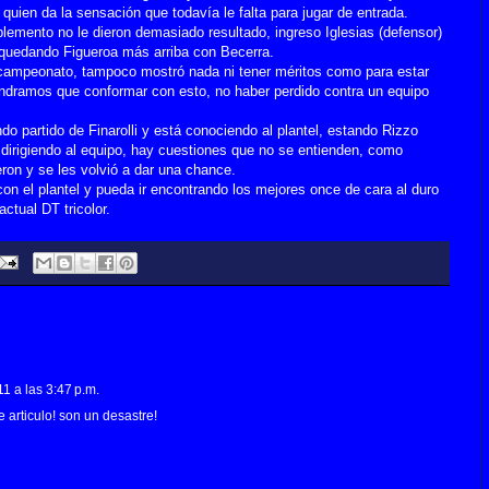
 quien da la sensación que todavía le falta para jugar de entrada.
emento no le dieron demasiado resultado, ingreso Iglesias (defensor)
, quedando Figueroa más arriba con Becerra.
el campeonato, tampoco mostró nada ni tener méritos como para estar
endramos que conformar con esto, no haber perdido contra un equipo
ndo partido de Finarolli y está conociendo al plantel, estando Rizzo
irigiendo al equipo, hay cuestiones que no se entienden, como
ieron y se les volvió a dar una chance.
con el plantel y pueda ir encontrando los mejores once de cara al duro
ctual DT tricolor.
1 a las 3:47 p.m.
e articulo! son un desastre!