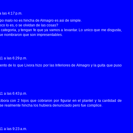
 las 4:17 p.m.
po malo no es hincha de Almagro es asi de simple.
oco lo es, o se olvidan de las cosas?
categoria, y tengan fe que ya vamos a levantar. Lo unico que me disgusta,
que nombraron que son impresentables.
1 a las 6:29 p.m.
ento de lo que Livora hizo por las Inferiores de Almagro y la guita que puso
1 a las 6:43 p.m.
bora con 2 hijos que cobraron por figurar en el plantel y la cantidad de
ese realmente hincha los hubiera denunciado pero fue complice.
1 a las 9:23 a.m.