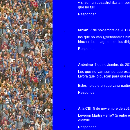
y si son un desastre! iba a ir p
que no fui!
Responder
fabian
7 de noviembre de 2011 a
los que no van (¿verdaderos h
hincha de almagro no de los diri
Responder
Anónimo
7 de noviembre de 201
Los que no van son porque esto
Livora que lo buscan para que r
Estos no quieren que vaya nadie 
Responder
A la C!!!
8 de noviembre de 2011
Leyeron Martín Fierro? Si entre el
Alem!!!!
Responder