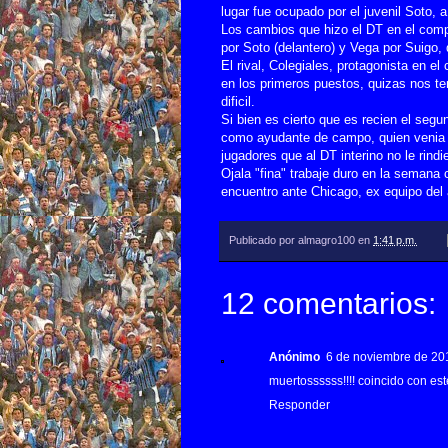
lugar fue ocupado por el juvenil Soto, a
Los cambios que hizo el DT en el compl
por Soto (delantero) y Vega por Suigo
El rival, Colegiales, protagonista en 
en los primeros puestos, quizas nos t
dificil.
Si bien es cierto que es recien el segu
como ayudante de campo, quien venia d
jugadores que al DT interino no le rind
Ojala "fina" trabaje duro en la semana 
encuentro ante Chicago, ex equipo del a
Publicado por
almagro100
en
1:41 p.m.
12 comentarios:
Anónimo
6 de noviembre de 201
muertossssss!!!! coincido con est
Responder