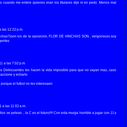
ero cuando me entere quienes eran los titulares dije ni en pedo. Menos mal
 las 12:22 p.m.
inchas?)son los de la oposicion, FLOR DE HINCHAS SON , vergonsozo.soy
gentes
1 a las 7:02 p.m.
s Delincuentes les hacen la vida imposible para que no vayan mas, caso
eaccione y echarlo
porque el futbol no les interesaen
 a las 11:02 a.m.
los se pelean... la C es el futuro!!!! Con esta murga horrible a jugar con JJ y