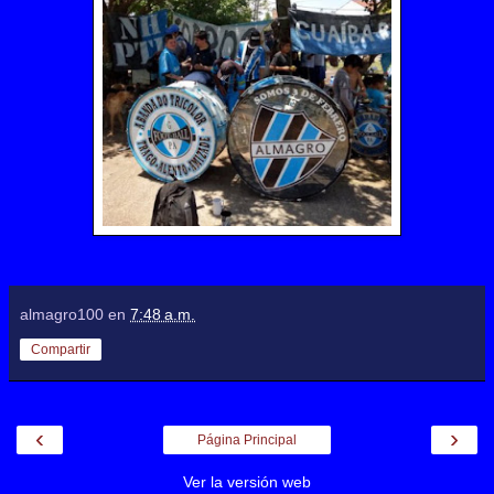
almagro100
en
7:48 a.m.
Compartir
‹
›
Página Principal
Ver la versión web