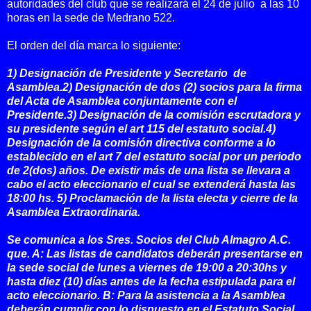
autoridades del club que se realizará el 24 de julio a las 10
horas en la sede de Medrano 522.
El orden del día marca lo siguiente:
1) Designación de Presidente y Secretario de
Asamblea.2) Designación de dos (2) socios para la firma
del Acta de Asamblea conjuntamente con el
Presidente.3) Designación de la comisión escrutadora y
su presidente según el art 115 del estatuto social.4)
Designación de la comisión directiva conforme a lo
establecido en el art 7 del estatuto social por un periodo
de 2(dos) años. De existir más de una lista se llevara a
cabo el acto eleccionario el cual se extenderá hasta las
18:00 hs. 5) Proclamación de la lista electa y cierre de la
Asamblea Extraordinaria.
Se comunica a los Sres. Socios del Club Almagro A.C.
que. A: Las listas de candidatos deberán presentarse en
la sede social de lunes a viernes de 19:00 a 20:30hs y
hasta diez (10) días antes de la fecha estipulada para el
acto eleccionario. B: Para la asistencia a la Asamblea
deberán cumplir con lo dispuesto en el Estatuto Social