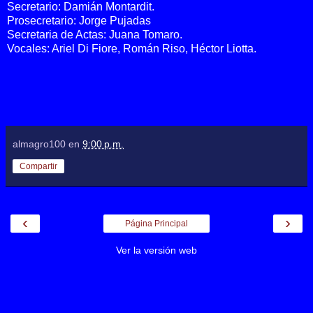
Secretario: Damián Montardit.
Prosecretario: Jorge Pujadas
Secretaria de Actas: Juana Tomaro.
Vocales: Ariel Di Fiore, Román Riso, Héctor Liotta.
almagro100
en
9:00 p.m.
Compartir
‹
›
Página Principal
Ver la versión web