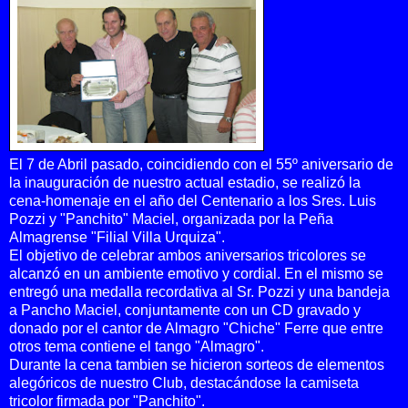
El 7 de Abril pasado, coincidiendo con el 55º aniversario de
la inauguración de nuestro actual estadio, se realizó la
cena-homenaje en el año del Centenario a los Sres. Luis
Pozzi y "Panchito" Maciel, organizada por la Peña
Almagrense "Filial Villa Urquiza".
El objetivo de celebrar ambos aniversarios tricolores se
alcanzó en un ambiente emotivo y cordial. En el mismo se
entregó una medalla recordativa al Sr. Pozzi y una bandeja
a Pancho Maciel, conjuntamente con un CD gravado y
donado por el cantor de Almagro "Chiche" Ferre que entre
otros tema contiene el tango "Almagro".
Durante la cena tambien se hicieron sorteos de elementos
alegóricos de nuestro Club, destacándose la camiseta
tricolor firmada por "Panchito".