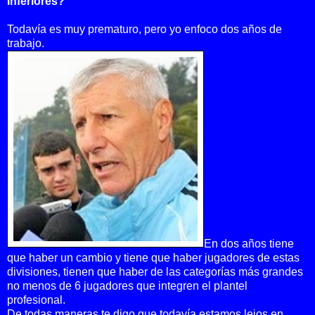
inferiores?
Todavía es muy prematuro, pero yo enfoco dos años de
trabajo.
En dos años tiene
que haber un cambio y tiene que haber jugadores de estas
divisiones, tienen que haber de las categorías más grandes
no menos de 6 jugadores que integren el plantel
profesional.
De todas maneras te digo que todavía estamos lejos en