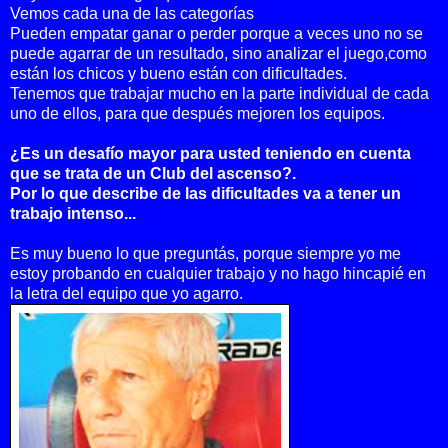
Vemos cada una de las categorías
Pueden empatar ganar o perder porque a veces uno no se
puede agarrar de un resultado, sino analizar el juego,como
están los chicos
y bueno están con dificultades.
Tenemos que trabajar mucho en la parte individual de cada
uno de ellos, para que después mejoren los equipos.
¿Es un desafío mayor para usted teniendo en cuenta
que se trata de un Club del ascenso?.
Por lo que describe de las dificultades va a tener un
trabajo intenso...
Es muy bueno lo que preguntás, porque siempre yo me
estoy probando en cualquier trabajo y no hago hincapié en
la letra del equipo que yo agarro.