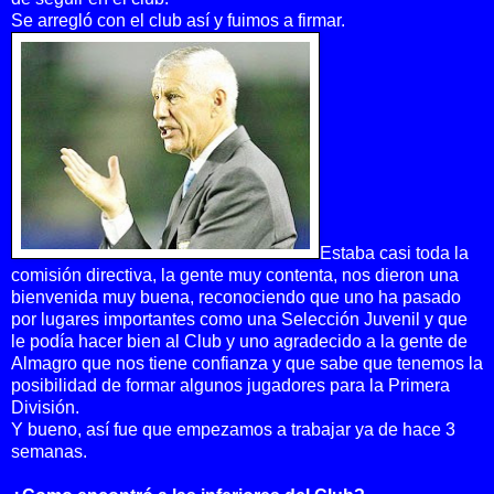
Se arregló con el club así y fuimos a firmar.
Estaba casi toda la
comisión directiva, la gente muy contenta, nos dieron una
bienvenida muy buena, reconociendo que uno ha pasado
por lugares importantes como una Selección Juvenil y que
le podía hacer bien al Club y uno agradecido a la gente de
Almagro que nos tiene confianza y que sabe que tenemos la
posibilidad de formar algunos jugadores para la Primera
División.
Y bueno, así fue que empezamos a trabajar ya de hace 3
semanas.