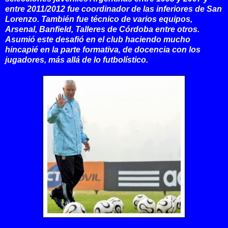
entre 2011/2012 fue coordinador de las inferiores de San
Lorenzo. También fue técnico de varios equipos,
Arsenal, Banfield, Talleres de Córdoba entre otros.
Asumió este desafió en el club haciendo mucho
hincapié en la parte formativa, de docencia con los
jugadores, más allá de lo futbolístico.