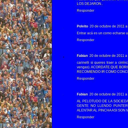
LOS DEJARON..
Responder
Polvito
20 de octubre de 2011 a 
Entrar acá es un como echarse un 
Responder
Fabian
20 de octubre de 2011 a 
carinelli si queres traer a cirrin
vengas). ACORDATE QUE BORISIU
RECOMIENDO IR COMO CONC
Responder
Fabian
20 de octubre de 2011 a 
AL PELOTUDO DE LA SOCIED
GENTE NO LLENDO PUNTEROS
ALENTAR AL PINCHA ASI SON 
Responder