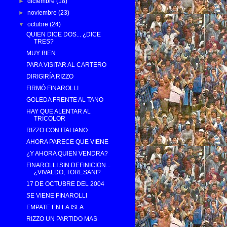
►
diciembre
(18)
►
noviembre
(23)
▼
octubre
(24)
QUIEN DICE DOS... ¿DICE
TRES?
MUY BIEN
PARA VISITAR AL CARTERO
DIRIGIRÍA RIZZO
FIRMÓ FINAROLLI
GOLEDA FRENTE AL TANO
HAY QUE ALENTAR AL
TRICOLOR
RIZZO CON ITALIANO
AHORA PARECE QUE VIENE
¿Y AHORA QUIEN VENDRA?
FINAROLLI SIN DEFINICION...
¿VIVALDO, TORESANI?
17 DE OCTUBRE DEL 2004
SE VIENE FINAROLLI
EMPATE EN LA ISLA
RIZZO UN PARTIDO MAS