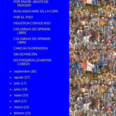
POR FAVOR: ¡BASTA DE
PERDER!
BUSCANDO AIRE EN LA COPA
POR EL PISO
FIGUEROA CONVOCADO
COLUMNAS DE OPINION
LIBRE
COLUMNAS DE OPINION
LIBRE
CANCHA SUSPENDIDA
SIN DEFINICIÓN
NO PODEMOS LEVANTAR
CABEZA
►
septiembre
(30)
►
agosto
(27)
►
julio
(17)
►
junio
(19)
►
mayo
(23)
►
abril
(17)
►
marzo
(22)
►
febrero
(13)