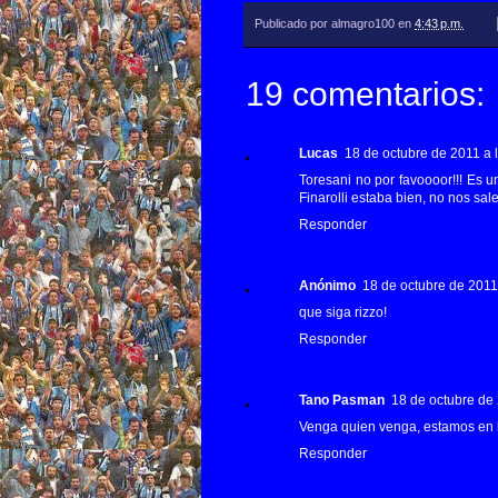
Publicado por
almagro100
en
4:43 p.m.
19 comentarios:
Lucas
18 de octubre de 2011 a l
Toresani no por favoooor!!! Es 
Finarolli estaba bien, no nos sal
Responder
Anónimo
18 de octubre de 2011 
que siga rizzo!
Responder
Tano Pasman
18 de octubre de 
Venga quien venga, estamos 
Responder