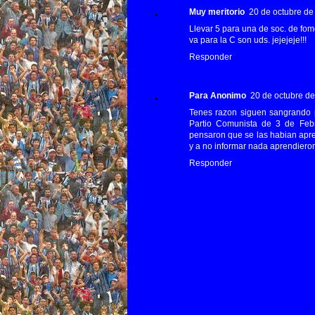
Muy meritorio
20 de octubre de 
Llevar 5 para una de soc. de fom
va para la C son uds. jejejeje!!!
Responder
Para Anonimo
20 de octubre de
Tenes razon siguen sangrando p
Partio Comunista de 3 de Febr
pensaron que se las habian apre
y a no informar nada aprendieron
Responder