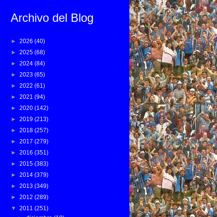
Archivo del Blog
►
2026
(40)
►
2025
(68)
►
2024
(84)
►
2023
(65)
►
2022
(61)
►
2021
(94)
►
2020
(142)
►
2019
(213)
►
2018
(257)
►
2017
(279)
►
2016
(351)
►
2015
(383)
►
2014
(379)
►
2013
(349)
►
2012
(289)
▼
2011
(251)