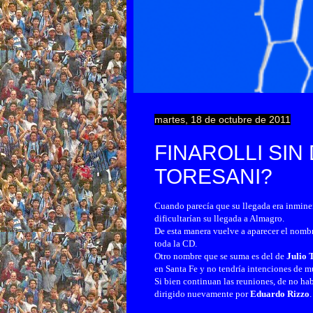
martes, 18 de octubre de 2011
FINAROLLI SIN 
TORESANI?
Cuando parecía que su llegada era inmine
dificultarían su llegada a Almagro.
De esta manera vuelve a aparecer el nomb
toda la CD.
Otro nombre que se suma es del de
Julio 
en Santa Fe y no tendría intenciones de m
Si bien continuan las reuniones, de no hab
dirigido nuevamente por
Eduardo Rizzo
.