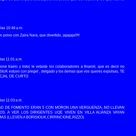
las 10:46 a.m.
polvo con Zaira Nara, que divertido, jajajaja!!!!!
las 11:01 a.m.
cione traelo y listo( le vetaste los colaboradores a finaroli, que es decir no
K estuvo con pregel , delgado y los demas que vos queres expulsas, TE
EJAL DE CURTO
las 11:03 a.m.
AD DE FOMENTO ERAN 5 CON MORON UNA VERGUENZA, NO LLEVAN
. A VER LOS DIRIGENTES UQE VIVEN EN VILLA ALIANZA VAYAN
MAS (LLEVEN A BORISIOUK,CIRRINCIONE,RIZZO)