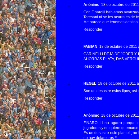
Anónimo
18 de octubre de 2011 
Con Finarolli habiamos avanzado 
Toresani ni se les ocurra es de te
Me parece que tenemos destino
Responder
FABIAN
18 de octubre de 2011 a
CARINELLI DEJA DE JODER Y DI
AHORRAS PLATA, DAS VERGU
Responder
HEGEL
18 de octubre de 2011 a 
Son un desastre estos tipos, así
Responder
Anónimo
18 de octubre de 2011 
FINAROLLI no agarro porque cu
jugadores y no quiere quemarse 
Es un desastre este plantel , no
no hay delanteros !!