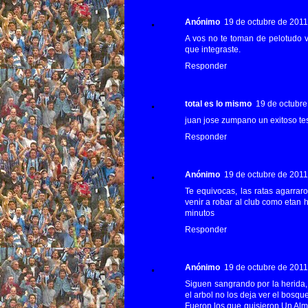
Anónimo
19 de octubre de 2011 
A vos no te toman de pelotudo v
que integraste.
Responder
total es lo mismo
19 de octubre
juan jose zumpano un exitoso teso
Responder
Anónimo
19 de octubre de 2011 
Te equivocas, las ratas agarrar
venir a robar al club como etan 
minutos
Responder
Anónimo
19 de octubre de 2011 
Siguen sangrando por la herida, 
el arbol no los deja ver el bosque
Fueron los que quisieron Un Alma