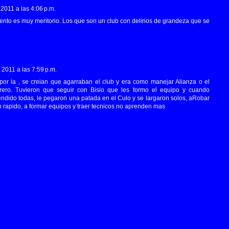
2011 a las 4:06 p.m.
ento es muy meritorio. Los que son un club con delirios de grandeza que se
 2011 a las 7:59 p.m.
or la , se creian que agarraban el club y era como manejar Alianza o el
ero. Tuvieron que seguir con Bisio que les formo el equipo y cuando
ndido todas, le pegaron una patada en el Culo y se largaron solos, aRobar
 rapido, a formar equipos y traer tecnicos no aprenden mas