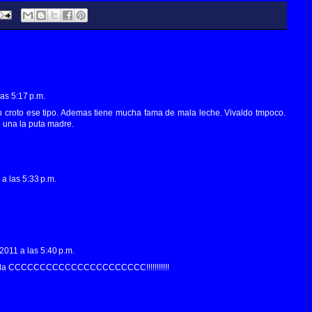
as 5:17 p.m.
un croto ese tipo. Ademas tiene mucha fama de mala leche. Vivaldo tmpoco.
e una la puta madre.
a las 5:33 p.m.
2011 a las 5:40 p.m.
en la CCCCCCCCCCCCCCCCCCCCCC!!!!!!!!!!!