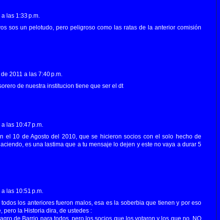
a las 1:33 p.m.
os sos un pelotudo, pero peligroso como las ratas de la anterior comisión
 de 2011 a las 7:40 p.m.
rero de nuestra institucion tiene que ser el dt
a las 10:47 p.m.
on el 10 de Agosto del 2010, que se hicieron socios con el solo hecho de
haciendo, es una lastima que a tu mensaje lo dejen y este no vaya a durar 5
a las 10:51 p.m.
todos los anteriores fueron malos, esa es la soberbia que tienen y por eso
, pero la Historia dira, de ustedes :
gro de Barrio para todos, pero los socios que los votaron y los que no, NO