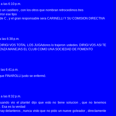
a las 6:10 p.m.
un casillero , con los otros que nombran retrocedimos tres
rror ese tipo
 de C , y el gran responsable sera CARINELLI Y SU COMISION DIRECTIVA
 las 6:38 p.m.
RIGI VOS TOTAL LOS JUGAdores lo trajeron ustedes. DIRIGI VOS ASI TE
ENZA MANEJAS EL CLUB COMO UNA SOCIEDAD DE FOMENTO
las 6:41 p.m.
 que FINAROLLI justo se enfermó.
a las 8:32 p.m.
ando vio el plantel dijo que esto no tiene solucion , que no tenemos
. Esa es la verdad
 hay delanteros , nunca visto que no pido un nueve goleador , directamente