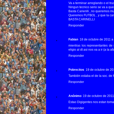
Va a terminar arreglando o el tr
Ningun tecnico serio se va a qu
Basta Carienlli , no queremos m
Queremos FUTBOL , y que la cam
BASTA CARINELLI
Responder
Fabian
18 de octubre de 2011 a 
mientras los representantes de 
eligio al dt asi nos va a ir (a la a
Responder
Pobrecitos
19 de octubre de 201
También estaba el de la soc. de f
Responder
Anónimo
19 de octubre de 2011 
Estao Digigentes nos estan toma
Responder