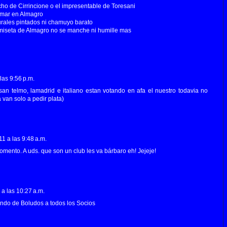
ucho de Cirrincione o el impresentable de Toresani
emar en Almagro
urales pintados ni chamuyo barato
iseta de Almagro no se manche ni humille mas
las 9:56 p.m.
san telmo, lamadrid e italiano estan votando en afa el nuestro todavia no
fa van solo a pedir plata)
1 a las 9:48 a.m.
omento. A uds. que son un club les va bárbaro eh! Jejeje!
a las 10:27 a.m.
ndo de Boludos a todos los Socios