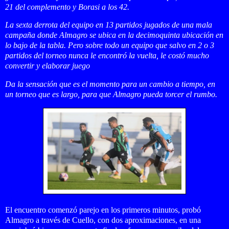
21 del complemento y Borasi a los 42.
La sexta derrota del equipo en 13 partidos jugados de una mala
campaña donde Almagro se ubica en la decimoquinta ubicación en
lo bajo de la tabla. Pero sobre todo un equipo que salvo en 2 o 3
partidos del torneo nunca le encontró la vuelta, le costó mucho
convertir y elaborar juego
Da la sensación que es el momento para un cambio a tiempo, en
un torneo que es largo, para que Almagro pueda torcer el rumbo.
El encuentro comenzó parejo en los primeros minutos, probó
Almagro a través de Cuello, con dos aproximaciones, en una