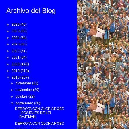
Archivo del Blog
►
2026
(40)
►
2025
(68)
►
2024
(84)
►
2023
(65)
►
2022
(61)
►
2021
(94)
►
2020
(142)
►
2019
(213)
▼
2018
(257)
►
diciembre
(12)
►
noviembre
(20)
►
octubre
(22)
▼
septiembre
(20)
DERROTA CON OLOR A ROBO
- POSTALES DE LEI
RAJTMAN
DERROTA CON OLOR A ROBO