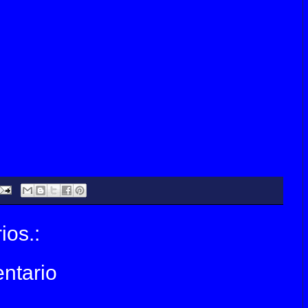
ios.:
ntario