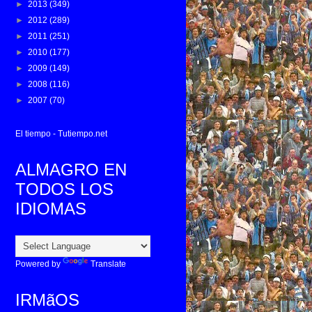
►
2013
(349)
►
2012
(289)
►
2011
(251)
►
2010
(177)
►
2009
(149)
►
2008
(116)
►
2007
(70)
El tiempo - Tutiempo.net
ALMAGRO EN
TODOS LOS
IDIOMAS
Powered by
Translate
IRMãOS