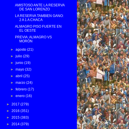
AMISTOSO ANTE LA RESERVA
DE SAN LORENZO
LA RESERVA TAMBIEN GANO:
2 A 1 A CHACA
ALMAGRO PISO FUERTE EN
EL OESTE
PREVIA: ALMAGRO VS
MORÓN
►
agosto
(21)
►
julio
(29)
►
junio
(19)
►
mayo
(32)
►
abril
(25)
►
marzo
(24)
►
febrero
(17)
►
enero
(16)
►
2017
(279)
►
2016
(351)
►
2015
(383)
►
2014
(379)