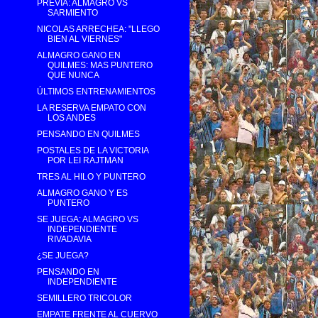
PREVIA: ALMAGRO VS
SARMIENTO
NICOLAS ARRECHEA: "LLEGO
BIEN AL VIERNES"
ALMAGRO GANO EN
QUILMES: MAS PUNTERO
QUE NUNCA
ÚLTIMOS ENTRENAMIENTOS
LA RESERVA EMPATO CON
LOS ANDES
PENSANDO EN QUILMES
POSTALES DE LA VICTORIA
POR LEI RAJTMAN
TRES AL HILO Y PUNTERO
ALMAGRO GANO Y ES
PUNTERO
SE JUEGA: ALMAGRO VS
INDEPENDIENTE
RIVADAVIA
¿SE JUEGA?
PENSANDO EN
INDEPENDIENTE
SEMILLERO TRICOLOR
EMPATE FRENTE AL CUERVO