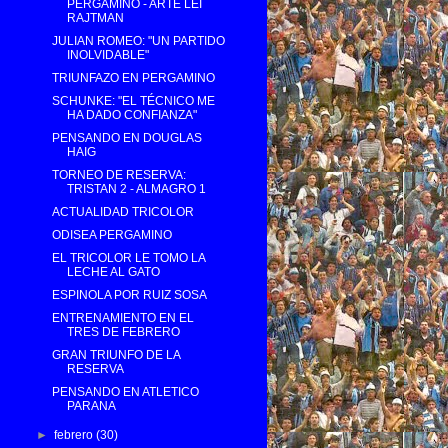
PERGAMINO - ARTE LEI
RAJTMAN
JULIAN ROMEO: "UN PARTIDO
INOLVIDABLE"
TRIUNFAZO EN PERGAMINO
SCHUNKE: "EL TÉCNICO ME
HA DADO CONFIANZA"
PENSANDO EN DOUGLAS
HAIG
TORNEO DE RESERVA:
TRISTAN 2 - ALMAGRO 1
ACTUALIDAD TRICOLOR
ODISEA PERGAMINO
EL TRICOLOR LE TOMO LA
LECHE AL GATO
ESPINOLA POR RUIZ SOSA
ENTRENAMIENTO EN EL
TRES DE FEBRERO
GRAN TRIUNFO DE LA
RESERVA
PENSANDO EN ATLETICO
PARANA
►
febrero
(30)