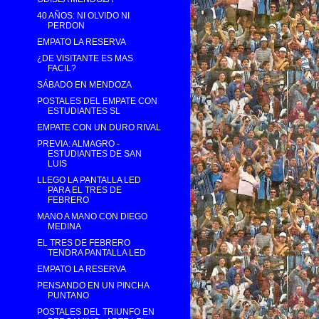
40 AÑOS: NI OLVIDO NI
PERDON
EMPATO LA RESERVA
¿DE VISITANTE ES MAS
FACIL?
SÁBADO EN MENDOZA
POSTALES DEL EMPATE CON
ESTUDIANTES SL
EMPATE CON UN DURO RIVAL
PREVIA: ALMAGRO -
ESTUDIANTES DE SAN
LUIS
LLEGO LA PANTALLA LED
PARA EL TRES DE
FEBRERO
MANO A MANO CON DIEGO
MEDINA
EL TRES DE FEBRERO
TENDRA PANTALLA LED
EMPATO LA RESERVA
PENSANDO EN UN PINCHA
PUNTANO
POSTALES DEL TRIUNFO EN