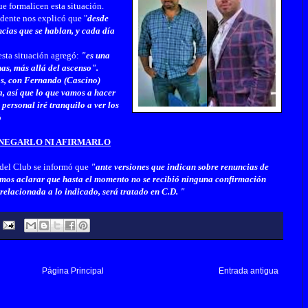
e formalicen esta situación.
idente nos explicó que "
desde
cias que se hablan, y cada día
esta situación agregó:
"es una
as, más allá del ascenso".
s, con Fernando (Cascino)
, así que lo que vamos a hacer
 personal iré tranquilo a ver los
ó
N NEGARLO NI AFIRMARLO
 del Club se informó que
"ante versiones que indican sobre renuncias de
mos aclarar que hasta el momento no se recibió ninguna confirmación
 relacionada a lo indicado, será tratado en C.D. "
Página Principal
Entrada antigua