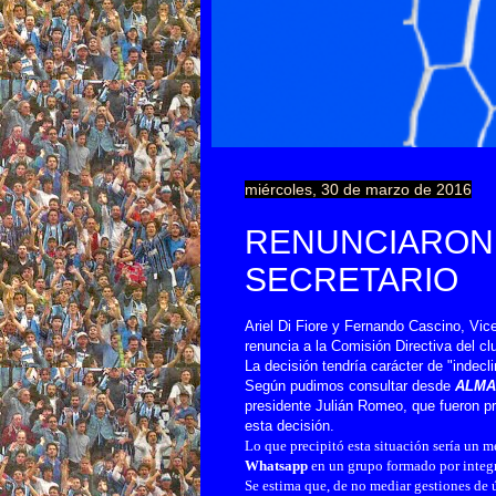
miércoles, 30 de marzo de 2016
RENUNCIARON 
SECRETARIO
Ariel Di Fiore y Fernando Cascino, Vic
renuncia a la Comisión Directiva del clu
La decisión tendría carácter de "indecli
Según pudimos consultar desde
ALMA
presidente Julián Romeo, que fueron p
esta decisión.
Lo que precipitó esta situación sería un m
Whatsapp
en un grupo formado por integr
Se estima que, de no mediar gestiones d