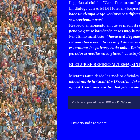
llegarían al club las "Carta Documento" qu
En diálogo con Ariel Di Fiore, el vicepres
hace un tiempo largo venimos con diferen
se acrecientan más
"
Respecto al momento en que se precipita 
pena ya que se han hecho cosas muy buen
Por último manifestó:
"hasta acá llegamo
estamos haciendo obras con plata nuestra
es terminar los palcos y nada más... En lo
partidos sentadito en la platea"
concluy
EL CLUB SE REFIRIO AL TEMA, SI
Mientras tanto desde los medios oficiales
miembros de la Comisión Directiva, debe
oficial. Cualquier posibilidad fehaciente
Publicado por
almagro100
en
11:37 a.m.
Entrada más reciente