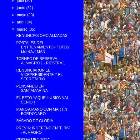
►
julio
(26)
►
junio
(31)
►
mayo
(33)
►
abril
(34)
▼
marzo
(35)
RENUNCIAS OFICIALIZADAS
POSTALES DEL
ENTRENAMIENTO - FOTOS
LEI RAJTMAN
TORNEO DE RESERVA:
ALMAGRO 1 - RIESTRA 1
RENUNCIARON EL
VICEPRESIDENTE Y EL
SECRETARIO
PENSANDO EN
SANTAMARINA
EL BETO YAQUE ILUSIONA AL
SENIOR
MANO A MANO CON MARTÍN
BORDONARO
SÁBADO DE GLORIA
PREVIA: INDEPENDIENTE RIV.
- ALMAGRO
ODISEA MENDOZA