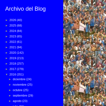
Archivo del Blog
►
2026
(40)
►
2025
(68)
►
2024
(84)
►
2023
(65)
►
2022
(61)
►
2021
(94)
►
2020
(142)
►
2019
(213)
►
2018
(257)
►
2017
(279)
▼
2016
(351)
►
diciembre
(24)
►
noviembre
(25)
►
octubre
(25)
►
septiembre
(29)
►
agosto
(23)