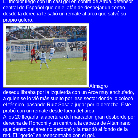
El tricolor llegó con un casí gol en contra de Arrua, defensor
central de Español que en el afán de despejar un centro
desde la derecha le salió un remate al arco que salvó su
propio golero.
Almagro
desequilibraba por la izquierda con un Arce muy enchufado,
a quien se lo vió más suelto por ese sector donde lo colocó
el técnico, pasando Ruiz Sosa a jugar por la derecha. Este
probó con un remate desde fuera del área.
A los 20 llegaría la apertura del marcador, gran desborde por
derecha de Ronconi y un centro a la cabeza de Altamirano
que dentro del área no perdonó y la mandó al fondo de la
red. El "gordo" se reencontraba con el gol.