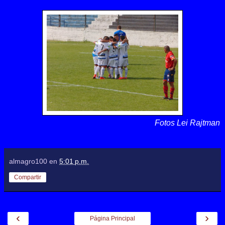
Fotos Lei Rajtman
almagro100
en
5:01 p.m.
Compartir
‹
›
Página Principal