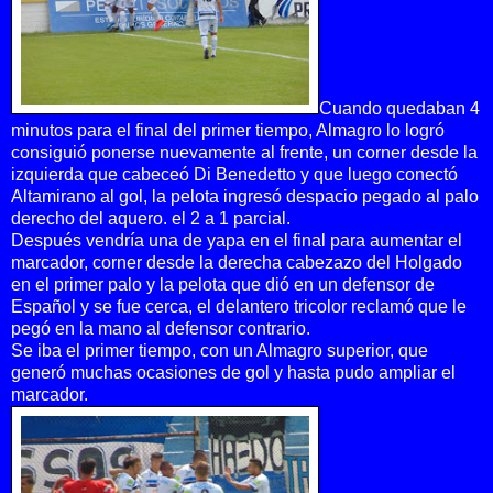
Cuando quedaban 4
minutos para el final del primer tiempo, Almagro lo logró
consiguió ponerse nuevamente al frente, un corner desde la
izquierda que cabeceó Di Benedetto y que luego conectó
Altamirano al gol, la pelota ingresó despacio pegado al palo
derecho del aquero. el 2 a 1 parcial.
Después vendría una de yapa en el final para aumentar el
marcador, corner desde la derecha cabezazo del Holgado
en el primer palo y la pelota que dió en un defensor de
Español y se fue cerca, el delantero tricolor reclamó que le
pegó en la mano al defensor contrario.
Se iba el primer tiempo, con un Almagro superior, que
generó muchas ocasiones de gol y hasta pudo ampliar el
marcador.