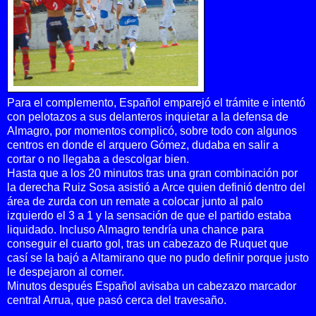
Para el complemento, Español emparejó el trámite e intentó
con pelotazos a sus delanteros inquietar a la defensa de
Almagro, por momentos complicó, sobre todo con algunos
centros en donde el arquero Gómez, dudaba en salir a
cortar o no llegaba a descolgar bien.
Hasta que a los 20 minutos tras una gran combinación por
la derecha Ruiz Sosa asistió a Arce quien definió dentro del
área de zurda con un remate a colocar junto al palo
izquierdo el 3 a 1 y la sensación de que el partido estaba
liquidado. Incluso Almagro tendría una chance para
conseguir el cuarto gol, tras un cabezazo de Ruquet que
casí se la bajó a Altamirano que no pudo definir porque justo
le despejaron al corner.
Minutos después Español avisaba un cabezazo marcador
central Arrua, que pasó cerca del travesaño.