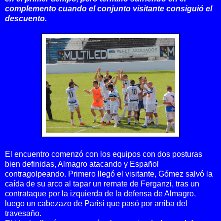
complemento cuando el conjunto visitante consiguió el
descuento.
El encuentro comenzó con los equipos con dos posturas
bien definidas, Almagro atacando y Español
contragolpeando. Primero llegó el visitante, Gómez salvó la
caída de su arco al tapar un remate de Ferganzi, tras un
contrataque por la izquierda de la defensa de Almagro,
luego un cabezazo de Parisi que pasó por arriba del
travesaño.