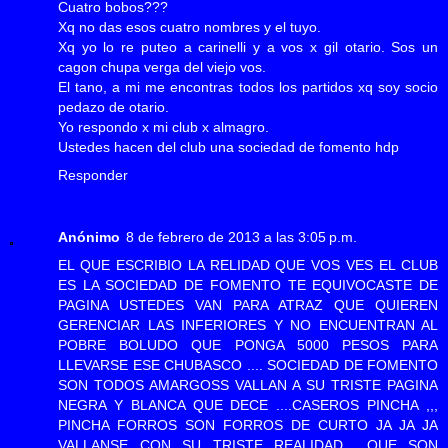
Cuatro bobos???
Xq no das esos cuatro nombres y el tuyo.
Xq yo lo re puteo a carinelli y a vos x gil otario. Sos un
cagon chupa verga del viejo vos.
El tano, a mi me encontras todos los partidos xq soy socio
pedazo de otario.
Yo respondo x mi club x almagro.
Ustedes hacen del club una sociedad de fomento hdp
Responder
Anónimo
8 de febrero de 2013 a las 3:05 p.m.
EL QUE ESCRIBIO LA RELIDAD QUE VOS VES EL CLUB
ES LA SOCIEDAD DE FOMENTO TE EQUIVOCASTE DE
PAGINA USTEDES VAN PARA ATRAZ QUE QUIEREN
GERENCIAR LAS INFERIORES Y NO ENCUENTRAN AL
POBRE BOLUDO QUE PONGA 5000 PESOS PARA
LLEVARSE ESE CHUBASCO .... SOCIEDAD DE FOMENTO
SON TODOS AMARGOSS VALLAN A SU TRISTE PAGINA
NEGRA Y BLANCA QUE DECE ....CASEROS PINCHA ,,,
PINCHA FORROS SON FORROS DE CURTO JA JA JA
VALLANSE CON SU TRISTE REALIDAD ...QUE SON