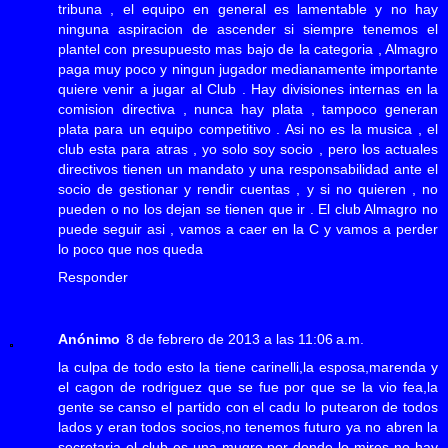
tribuna , el equipo en general es lamentable y no hay
ninguna aspiracion de ascender si siempre tenemos el
plantel con presupuesto mas bajo de la categoria , Almagro
paga muy poco y ningun jugador medianamente importante
quiere venir a jugar al Club . Hay divisiones internas en la
comision directiva , nunca hay plata , tampoco generan
plata para un equipo competitivo . Asi no es la musica , el
club esta para atras , yo solo soy socio , pero los actuales
directivos tienen un mandato y una responsabilidad ante el
socio de gestionar y rendir cuentas , y si no quieren , no
pueden o no los dejan se tienen que ir . El club Almagro no
puede seguir asi , vamos a caer en la C y vamos a perder
lo poco que nos queda
Responder
Anónimo
8 de febrero de 2013 a las 11:06 a.m.
la culpa de todo esto la tiene carinelli,la esposa,marenda y
el cagon de rodriguez que se fue por que se la vio fea,la
gente se canso el partido con el cadu lo putearon de todos
lados y eran todos socios,no tenemos futuro ya no abren la
secretaria el club es una mugre por donde lo mires no hay