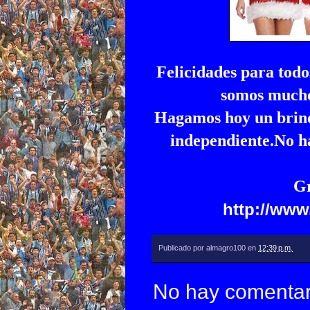
Felicidades para tod
somos muchos
Hagamos hoy un brindi
independiente.No h
Gr
http://www
Publicado por
almagro100
en
12:39 p.m.
No hay comentar