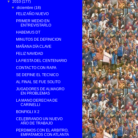
▼
2010
(177)
▼
diciembre
(18)
FELIZ AÑO NUEVO
PRIMER MEDIO EN
ENTREVISTARLO
HABEMUS DT
MINUTOS DE DEFINICION
MAÑANA DÍA CLAVE
FELIZ NAVIDAD
LA FIESTA DEL CENTENARIO
CONTACTO CON RAPA
SE DEFINE EL TECNICO
AL FINAL SE FUE SOLITO
JUGADORES DE ALMAGRO
EN PROBLEMAS
LA MANO DERECHA DE
CARINELLI
BONFIGLI X 2
CELEBRANDO UN NUEVO
AÑO DE TRABAJO
PERDIMOS CON EL ARBITRO,
EMPATAMOS CON ATLANTA