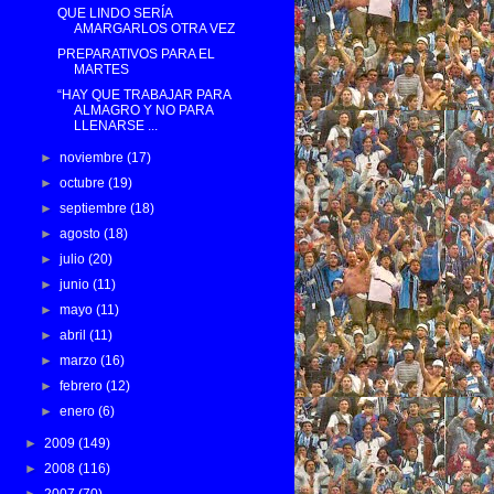
QUE LINDO SERÍA
AMARGARLOS OTRA VEZ
PREPARATIVOS PARA EL
MARTES
“HAY QUE TRABAJAR PARA
ALMAGRO Y NO PARA
LLENARSE ...
►
noviembre
(17)
►
octubre
(19)
►
septiembre
(18)
►
agosto
(18)
►
julio
(20)
►
junio
(11)
►
mayo
(11)
►
abril
(11)
►
marzo
(16)
►
febrero
(12)
►
enero
(6)
►
2009
(149)
►
2008
(116)