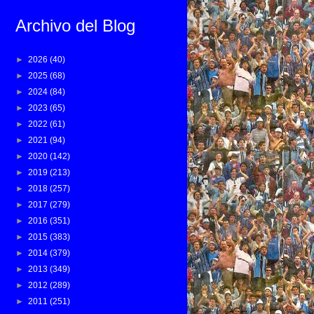
Archivo del Blog
►
2026
(40)
►
2025
(68)
►
2024
(84)
►
2023
(65)
►
2022
(61)
►
2021
(94)
►
2020
(142)
►
2019
(213)
►
2018
(257)
►
2017
(279)
►
2016
(351)
►
2015
(383)
►
2014
(379)
►
2013
(349)
►
2012
(289)
►
2011
(251)